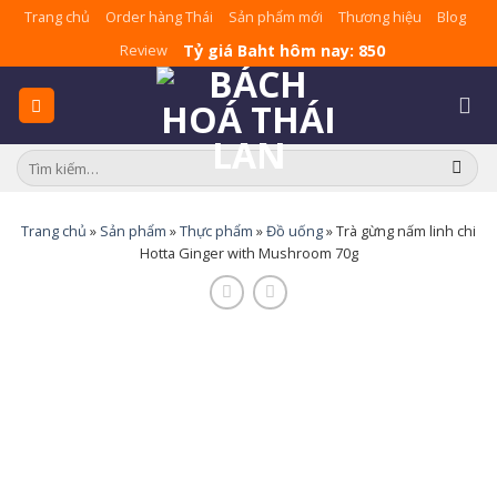
Skip
Trang chủ
Order hàng Thái
Sản phẩm mới
Thương hiệu
Blog
to
Tỷ giá Baht hôm nay: 850
Review
content
Tìm
kiếm:
Trang chủ
»
Sản phẩm
»
Thực phẩm
»
Đồ uống
»
Trà gừng nấm linh chi
Hotta Ginger with Mushroom 70g