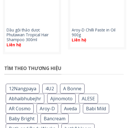
Dầu gội thảo dược
Aroy-D Chilli Paste in Oil
Phutawan Tropical Hair
900g
Shampoo 300ml
Liên hệ
Liên hệ
TÌM THEO THƯƠNG HIỆU
12Nangpaya
4U2
A Bonne
Abhaibhubejhr
Ajinomoto
ALESE
AR Cosmo
Aroy-D
Aveda
Babi Mild
Baby Bright
Bancream