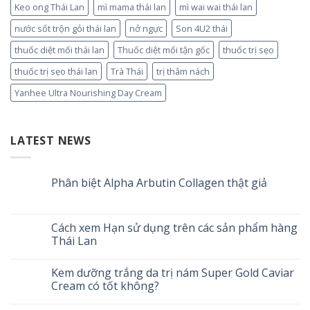
Keo ong Thái Lan
mì mama thái lan
mì wai wai thái lan
nước sốt trộn gỏi thái lan
nở ngực
Son 4U2 thái
thuốc diệt mối thái lan
Thuốc diệt mối tận gốc
thuốc trị sẹo
thuốc trị sẹo thái lan
Trà Thái
trị thâm nách
Yanhee Ultra Nourishing Day Cream
LATEST NEWS
Phân biệt Alpha Arbutin Collagen thật giả
Cách xem Hạn sử dụng trên các sản phẩm hàng
Thái Lan
Kem dưỡng trắng da trị nám Super Gold Caviar
Cream có tốt không?