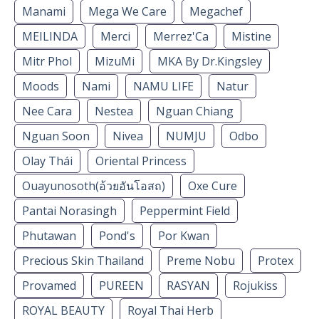
Manami
Mega We Care
Megachef
MEILINDA
Merci
Merrez'Ca
Mistine
Mitr Phol
MizuMi
MKA By Dr.Kingsley
Moods
Nami
NAMU LIFE
Natur
Nee Cara
Nestea
Nguan Chiang
Nguan Soon
Nivea
NUMJU
Odbo
Olay Thái
Oriental Princess
Ouayunosoth(อ้วยอันโอสถ)
Oxe Cure
Pantai Norasingh
Peppermint Field
Phutawan
Pond's
Por Kwan
Precious Skin Thailand
Preme Nobu
Protex
Provamed
PUREEN
RASYAN
Rojukiss
ROYAL BEAUTY
Royal Thai Herb