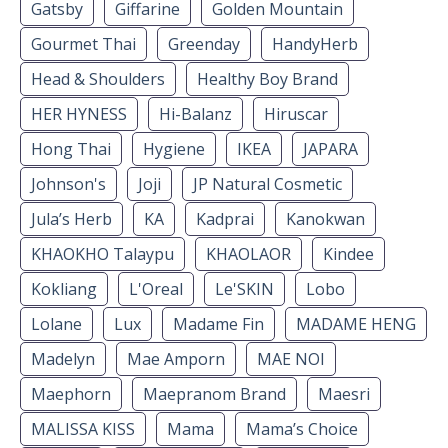
Gatsby
Giffarine
Golden Mountain
Gourmet Thai
Greenday
HandyHerb
Head & Shoulders
Healthy Boy Brand
HER HYNESS
Hi-Balanz
Hiruscar
Hong Thai
Hygiene
IKEA
JAPARA
Johnson's
Joji
JP Natural Cosmetic
Jula’s Herb
KA
Kadprai
Kanokwan
KHAOKHO Talaypu
KHAOLAOR
Kindee
Kokliang
L'Oreal
Le'SKIN
Lobo
Lolane
Lux
Madame Fin
MADAME HENG
Madelyn
Mae Amporn
MAE NOI
Maephorn
Maepranom Brand
Maesri
MALISSA KISS
Mama
Mama’s Choice