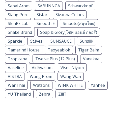
Sabai Arom
SABUNNGA
Schwarzkopf
Siang Pure
Sistar
Sivanna Colors
SkinRx Lab
Smooth E
Smooto(สมูทโตะ)
Snake Brand
Soap & Glory(โซพ แอนด์ กลอรี่)
Sparkle
St.Ives
SUNSAUCE
Sunsilk
Tamarind House
Taoyeablok
Tiger Balm
Tropicana
Twelve Plus (12 Plus)
Vanekaa
Vaseline
Vidhyasom
Viset-Niyom
VISTRA
Wang Prom
Wang Wan
WanThai
Watsons
WINK WHITE
Yanhee
YU Thailand
Zebra
ZiiiT