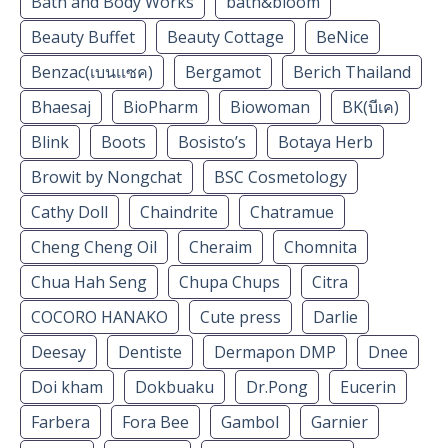
Bath and Body Works
bath&bloom
Beauty Buffet
Beauty Cottage
BeNice
Benzac(เบนเเซค)
Bergamot
Berich Thailand
Bhaesaj
BioPharm
Biowoman
BK(บีเค)
Blink
Boots
Bosisto’s
Botaya Herb
Browit by Nongchat
BSC Cosmetology
Cathy Doll
Chaindrite
Chatramue
Cheng Cheng Oil
Cheraim
Chomnita
Chua Hah Seng
Chupa Chups
Citra
COCORO HANAKO
Cute press
Darlie
Deesay
Dentiste
Dermapon DMP
Dnee
Doi kham
Dokbuaku
Dr.Pong
Eucerin
Farbera
Fora Bee
Gambol
Garnier