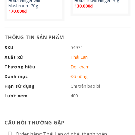
Hotta Ginger with
Hotta 100% Ginger 70g
Mushroom 70g
130,000
₫
170,000
₫
THÔNG TIN SẢN PHẨM
SKU
54974
Xuất xứ
Thái Lan
Thương hiệu
Doi kham
Danh mục
Đồ uống
Hạn sử dụng
Ghi trên bao bì
Lượt xem
400
CÂU HỎI THƯỜNG GẶP
Order hàng Thái Lan có phải thanh toán