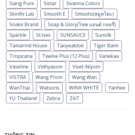
Siang Pure
Sistar
Sivanna Colors
SkinRx Lab
Smooth E
Smooto(สมูทโตะ)
Snake Brand
Soap & Glory(โซพ แอนด์ กลอรี่)
Sparkle
St.Ives
SUNSAUCE
Sunsilk
Tamarind House
Taoyeablok
Tiger Balm
Tropicana
Twelve Plus (12 Plus)
Vanekaa
Vaseline
Vidhyasom
Viset-Niyom
VISTRA
Wang Prom
Wang Wan
WanThai
Watsons
WINK WHITE
Yanhee
YU Thailand
Zebra
ZiiiT
THÔNG TIN