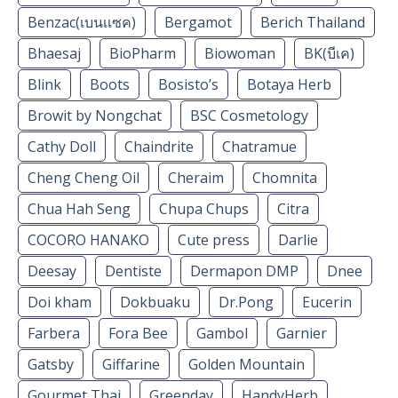
Benzac(เบนเเซค)
Bergamot
Berich Thailand
Bhaesaj
BioPharm
Biowoman
BK(บีเค)
Blink
Boots
Bosisto’s
Botaya Herb
Browit by Nongchat
BSC Cosmetology
Cathy Doll
Chaindrite
Chatramue
Cheng Cheng Oil
Cheraim
Chomnita
Chua Hah Seng
Chupa Chups
Citra
COCORO HANAKO
Cute press
Darlie
Deesay
Dentiste
Dermapon DMP
Dnee
Doi kham
Dokbuaku
Dr.Pong
Eucerin
Farbera
Fora Bee
Gambol
Garnier
Gatsby
Giffarine
Golden Mountain
Gourmet Thai
Greenday
HandyHerb