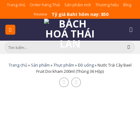
Skip
Trang chủ
Order hàng Thái
Sản phẩm mới
Thương hiệu
Blog
to
Tỷ giá Baht hôm nay: 850
Review
content
Tìm
kiếm:
Trang chủ
»
Sản phẩm
»
Thực phẩm
»
Đồ uống
»
Nước Trái Cây Bael
Fruit Doi kham 200ml (Thùng 36 Hộp)