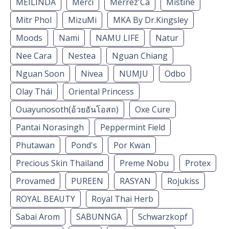
MEILINDA
Merci
Merrez'Ca
Mistine
Mitr Phol
MizuMi
MKA By Dr.Kingsley
Moods
Nami
NAMU LIFE
Natur
Nee Cara
Nestea
Nguan Chiang
Nguan Soon
Nivea
NUMJU
Odbo
Olay Thái
Oriental Princess
Ouayunosoth(อ้วยอันโอสถ)
Oxe Cure
Pantai Norasingh
Peppermint Field
Phutawan
Pond's
Por Kwan
Precious Skin Thailand
Preme Nobu
Protex
Provamed
PUREEN
RASYAN
Rojukiss
ROYAL BEAUTY
Royal Thai Herb
Sabai Arom
SABUNNGA
Schwarzkopf