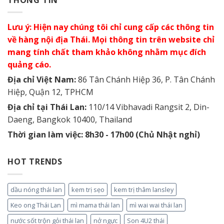
Lưu ý: Hiện nay chúng tôi chỉ cung cấp các thông tin
về hàng nội địa Thái. Mọi thông tin trên website chỉ
mang tính chất tham khảo không nhằm mục đích
quảng cáo.
Địa chỉ Việt Nam:
86 Tân Chánh Hiệp 36, P. Tân Chánh
Hiệp, Quận 12, TPHCM
Địa chỉ tại Thái Lan:
110/14 Vibhavadi Rangsit 2, Din-
Daeng, Bangkok 10400, Thailand
Thời gian làm việc: 8h30 - 17h00 (Chủ Nhật nghỉ)
HOT TRENDS
dầu nóng thái lan
kem trị sẹo
kem trị thâm lansley
Keo ong Thái Lan
mì mama thái lan
mì wai wai thái lan
nước sốt trộn gỏi thái lan
nở ngực
Son 4U2 thái