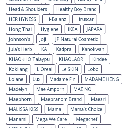
Head & Shoulders
Healthy Boy Brand
HER HYNESS
Hi-Balanz
Hiruscar
Hong Thai
Hygiene
IKEA
JAPARA
Johnson's
Joji
JP Natural Cosmetic
Jula’s Herb
KA
Kadprai
Kanokwan
KHAOKHO Talaypu
KHAOLAOR
Kindee
Kokliang
L'Oreal
Le'SKIN
Lobo
Lolane
Lux
Madame Fin
MADAME HENG
Madelyn
Mae Amporn
MAE NOI
Maephorn
Maepranom Brand
Maesri
MALISSA KISS
Mama
Mama’s Choice
Manami
Mega We Care
Megachef