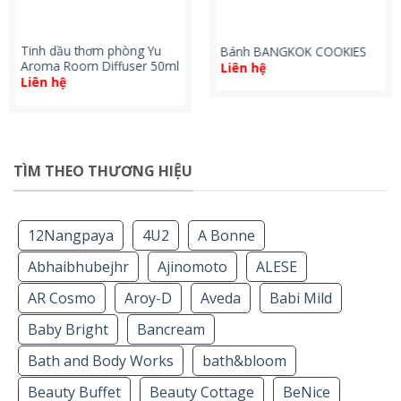
Tinh dầu thơm phòng Yu
Bánh BANGKOK COOKIES
Aroma Room Diffuser 50ml
Liên hệ
Liên hệ
TÌM THEO THƯƠNG HIỆU
12Nangpaya
4U2
A Bonne
Abhaibhubejhr
Ajinomoto
ALESE
AR Cosmo
Aroy-D
Aveda
Babi Mild
Baby Bright
Bancream
Bath and Body Works
bath&bloom
Beauty Buffet
Beauty Cottage
BeNice