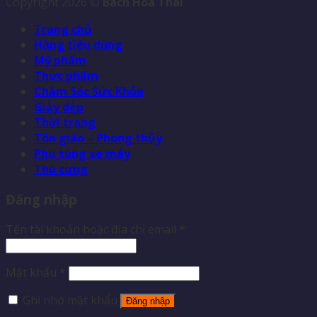
Copyright 2026 ©
Bách Hóa Thái
Trang chủ
Hàng tiêu dùng
Mỹ phẩm
Thực phẩm
Chăm Sóc Sức Khỏe
Giày dép
Thời trang
Tôn giáo – Phong thủy
Phụ tùng xe máy
Thú cưng
Đăng nhập
Tên tài khoản hoặc địa chỉ email
*
Mật khẩu
*
Ghi nhớ mật khẩu
Đăng nhập