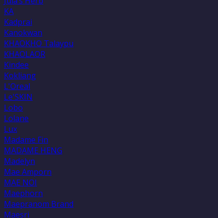
Jula’s Herb
KA
Kadprai
Kanokwan
KHAOKHO Talaypu
KHAOLAOR
Kindee
Kokliang
L'Oreal
Le'SKIN
Lobo
Lolane
Lux
Madame Fin
MADAME HENG
Madelyn
Mae Amporn
MAE NOI
Maephorn
Maepranom Brand
Maesri