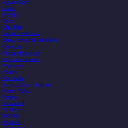
Nguan Soon
Nivea
NUMJU
Odbo
Olay Thái
Oriental Princess
Ouayunosoth(อ้วยอันโอสถ)
Oxe Cure
Pantai Norasingh
Peppermint Field
Phutawan
Pond's
Por Kwan
Precious Skin Thailand
Preme Nobu
Protex
Provamed
PUREEN
RASYAN
Rojukiss