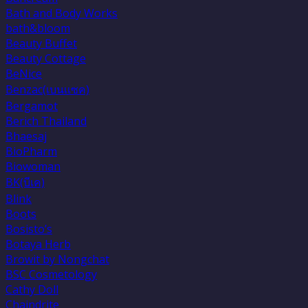
Bath and Body Works
bath&bloom
Beauty Buffet
Beauty Cottage
BeNice
Benzac(เบนเเซค)
Bergamot
Berich Thailand
Bhaesaj
BioPharm
Biowoman
BK(บีเค)
Blink
Boots
Bosisto’s
Botaya Herb
Browit by Nongchat
BSC Cosmetology
Cathy Doll
Chaindrite