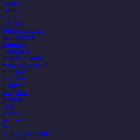
Gambol
Garnier
Gatsby
Giffarine
Golden Mountain
Gourmet Thai
Greenday
HandyHerb
Head & Shoulders
Healthy Boy Brand
HER HYNESS
Hi-Balanz
Hiruscar
Hong Thai
Hygiene
IKEA
JAPARA
Johnson's
Joji
JP Natural Cosmetic