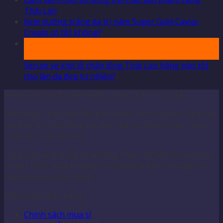
Thái Lan
Kem dưỡng trắng da trị nám Super Gold Caviar
Cream có tốt không?
04
Th10
Serum se khít lỗ chân lông Thái Lan hãng nào tốt
cho làn da đẹp tự nhiên?
NHẬN ORDER & SHIP HÀNG TRỰC TIẾP TỪ THÁI
Bách Hóa Thái hoạt động dưới mô hình chuyên cung cấp
các thông tin về hàng nội địa Thái và nhận Order hàng
Thái Lan sỉ lẻ các loại.
Cung cấp ứng dụng mua hàng Thái Lan tiện lợi, an toàn,
chuẩn 100%. Khách hàng được phép kiểm tra hàng hóa
thoải mái khi giao hàng.
Chính sách bán hàng
Chính sách mua sỉ