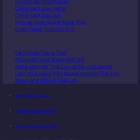
Hướng dẫn thanh toán
Chính sách giao hàng
Chính sách bảo mật
Hợp tác kinh doanh hàng Thái
Order hàng Thái Lan sỉ lẻ
Thông tin hỗ trợ
Cách Order hàng Thái
Phân biệt Snail White thật giả
Hàng xách tay Thái Lan uy tín, chất lượng
Cách mua hàng trên lazada shopee Thái Lan
Mua hàng IKEA ở Thái Lan
❤️ Mỹ phẩm Thái Lan
✔️ Hàng tiêu dùng Thái
⭐⭐⭐⭐⭐ Order hàng Thái