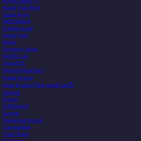
ROYAL BEAUTY
Royal Thai Herb
Sabai Arom
SABUNNGA
Schwarzkopf
Siang Pure
Sistar
Sivanna Colors
SkinRx Lab
Smooth E
Smooto(สมูทโตะ)
Snake Brand
Soap & Glory(โซพ แอนด์ กลอรี่)
Sparkle
St.Ives
SUNSAUCE
Sunsilk
Tamarind House
Taoyeablok
Tiger Balm