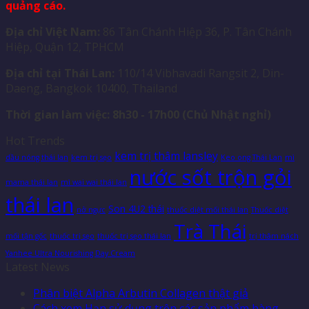
quảng cáo.
Địa chỉ Việt Nam:
86 Tân Chánh Hiệp 36, P. Tân Chánh
Hiệp, Quận 12, TPHCM
Địa chỉ tại Thái Lan:
110/14 Vibhavadi Rangsit 2, Din-
Daeng, Bangkok 10400, Thailand
Thời gian làm việc: 8h30 - 17h00 (Chủ Nhật nghỉ)
Hot Trends
kem trị thâm lansley
dầu nóng thái lan
kem trị sẹo
Keo ong Thái Lan
mì
nước sốt trộn gỏi
mama thái lan
mì wai wai thái lan
thái lan
Son 4U2 thái
nở ngực
thuốc diệt mối thái lan
Thuốc diệt
Trà Thái
mối tận gốc
thuốc trị sẹo
thuốc trị sẹo thái lan
trị thâm nách
Yanhee Ultra Nourishing Day Cream
Latest News
Phân biệt Alpha Arbutin Collagen thật giả
Cách xem Hạn sử dụng trên các sản phẩm hàng