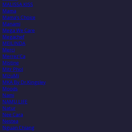
MALISSA KISS
Mama
Mama’s Choice
Manami
Mega We Care
Megachef
MEILINDA
Merci
Merrez'Ca
Mistine
Mitr Phol
MizuMi
MKA By Dr.Kingsley
Moods
Nami
NAMU LIFE
Natur
Nee Cara
Nestea
Nguan Chiang