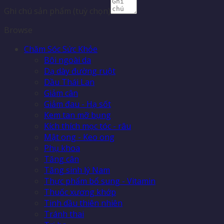
Ghi chú sản phẩm
(tuỳ chọn)
Browse
Chăm Sóc Sức Khỏe
Bôi ngoài da
Dạ dày đường ruột
Dầu Thái Lan
Giảm cân
Giảm đau - Hạ sốt
Kem tan mỡ bụng
Kích thích mọc tóc - râu
Mật ong - Keo ong
Phụ khoa
Tăng cân
Tăng sinh lý Nam
Thực phẩm bổ sung - Vitamin
Thuốc xương khớp
Tinh dầu thiên nhiên
Tránh thai