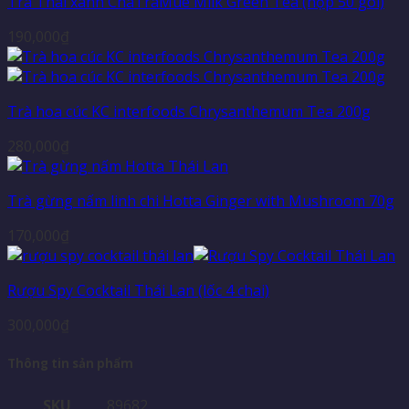
Trà Thái xanh ChaTraMue Milk Green Tea (hộp 50 gói)
190,000
₫
Trà hoa cúc KC interfoods Chrysanthemum Tea 200g
280,000
₫
Trà gừng nấm linh chi Hotta Ginger with Mushroom 70g
170,000
₫
Rượu Spy Cocktail Thái Lan (lốc 4 chai)
300,000
₫
Thông tin sản phẩm
SKU
89682