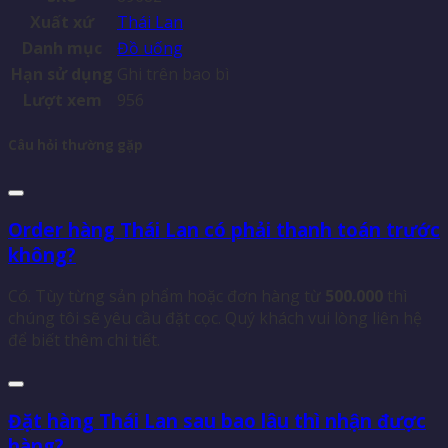
Xuất xứ
Thái Lan
Danh mục
Đồ uống
Hạn sử dụng
Ghi trên bao bì
Lượt xem
956
Câu hỏi thường gặp
Order hàng Thái Lan có phải thanh toán trước
không?
Có. Tùy từng sản phẩm hoặc đơn hàng từ
500.000
thì
chúng tôi sẽ yêu cầu đặt cọc. Quý khách vui lòng liên hệ
để biết thêm chi tiết.
Đặt hàng Thái Lan sau bao lâu thì nhận được
hàng?