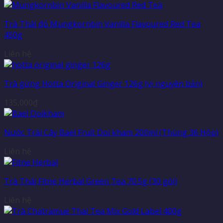
Trà Thái đỏ Mungkornbin Vanilla Flavoured Red Tea
450g
Liên hệ
Trà gừng Hotta Original Ginger 126g (vị nguyên bản)
135,000
₫
Nước Trái Cây Bael Fruit Doi kham 200ml (Thùng 36 Hộp)
Liên hệ
Trà Thái Fitne Herbal Green Tea 70.5g (30 gói)
Liên hệ