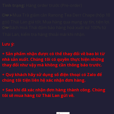
Tình trạng:
Hàng order trước (Pre-order)
❎❤️➤Mua Trà giảm cân Ranong Tea Derr Chape (hộp 10
gói) Thái Lan giá tốt. Mua hàng qua mạng uy tín, tiện lợi.
❎❤️Bách Hoá Thái đảm bảo hàng hoá xuất xứ 100% từ
Thái Lan, kiểm tra hàng thoải mái khi nhận.
Lưu ý:
+ Sản phẩm nhận được có thể thay đổi về bao bì từ
nhà sản xuất. Chúng tôi có quyền thực hiện những
thay đổi như vậy mà không cần thông báo trước.
+ Quý khách hãy sử dụng số điện thoại có Zalo để
chúng tôi tiện liên hệ xác nhận đơn hàng.
+ Sau khi đã xác nhận đơn hàng thành công. Chúng
tôi sẽ mua hàng từ Thái Lan gửi về.