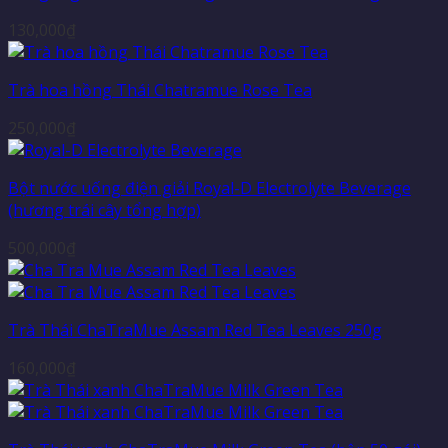
130,000
₫
Trà hoa hồng Thái Chatramue Rose Tea
250,000
₫
Bột nước uống điện giải Royal-D Electrolyte Beverage
(hương trái cây tổng hợp)
500,000
₫
Trà Thái ChaTraMue Assam Red Tea Leaves 250g
160,000
₫