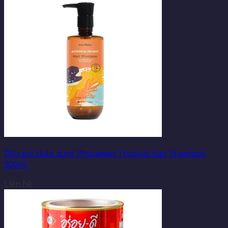
Dầu gội thảo dược Phutawan Tropical Hair Shampoo
300ml
Liên hệ