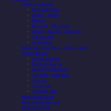
Chăm sóc da mặt
Kem dưỡng da
Lotion - Toner
Mặt nạ
Rửa mặt - Tẩy trang
Serum - Booster - Essence
Tẩy da chết
Xịt khoáng
Chăm sóc vùng ngực - mông - nách
Hỗ trợ điều trị
Chống lão hóa
Dưỡng trắng da
Se khít lỗ chân lông
Tẩy lông - Wax lông
Trị mụn
Trị rạn da
Trị thâm nám
Kem chống nắng
Kem dưỡng chân tay
Khử mùi cơ thể