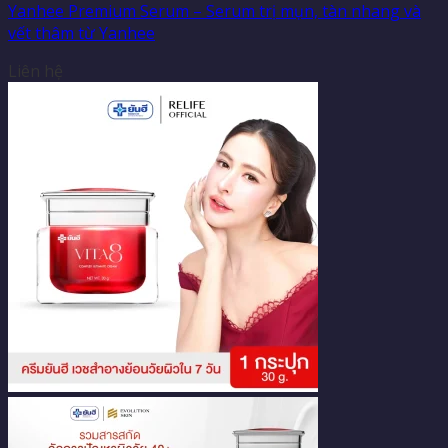
Yanhee Premium Serum – Serum trị mụn, tàn nhang và
vết thâm từ Yanhee
Liên hệ