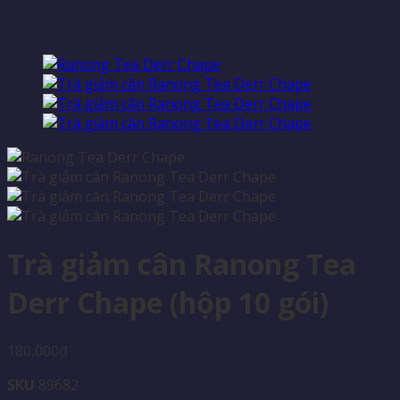
Trà giảm cân Ranong Tea
Derr Chape (hộp 10 gói)
180,000
₫
SKU
89682