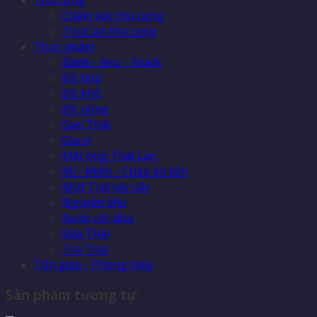
Chăm sóc thú cưng
Thức ăn thú cưng
Thực phẩm
Bánh - Kẹo - Snack
Đồ hộp
Đồ khô
Đồ uống
Gạo Thái
Gia vị
Mật ong Thái Lan
Mì - Miến - Cháo ăn liền
Mứt Trái cây sấy
Nguyên liệu
Nước cốt dừa
Sữa Thái
Trà Thái
Tôn giáo - Phong thủy
Sản phẩm tương tự