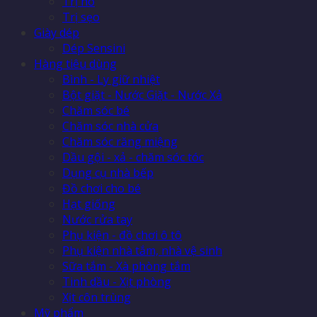
Trị ho
Trị sẹo
Giày dép
Dép Sensini
Hàng tiêu dùng
Bình - Ly giữ nhiệt
Bột giặt - Nước Giặt - Nước Xả
Chăm sóc bé
Chăm sóc nhà cửa
Chăm sóc răng miệng
Dầu gội - xả - chăm sóc tóc
Dụng cụ nhà bếp
Đồ chơi cho bé
Hạt giống
Nước rửa tay
Phụ kiện - đồ chơi ô tô
Phụ kiện nhà tắm, nhà vệ sinh
Sữa tắm - Xà phòng tắm
Tinh dầu - Xịt phòng
Xịt côn trùng
Mỹ phẩm