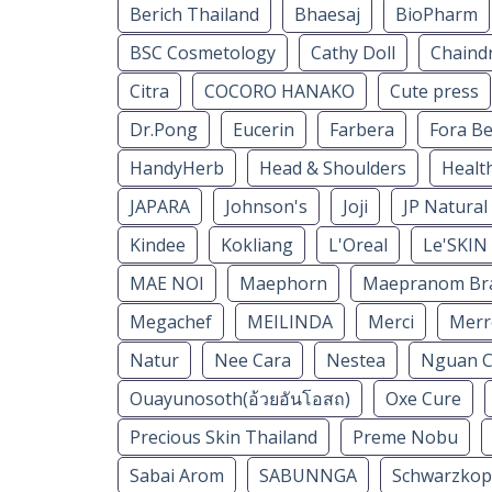
Berich Thailand
Bhaesaj
BioPharm
BSC Cosmetology
Cathy Doll
Chaindr
Citra
COCORO HANAKO
Cute press
Dr.Pong
Eucerin
Farbera
Fora B
HandyHerb
Head & Shoulders
Healt
JAPARA
Johnson's
Joji
JP Natural
Kindee
Kokliang
L'Oreal
Le'SKIN
MAE NOI
Maephorn
Maepranom Br
Megachef
MEILINDA
Merci
Merr
Natur
Nee Cara
Nestea
Nguan C
Ouayunosoth(อ้วยอันโอสถ)
Oxe Cure
Precious Skin Thailand
Preme Nobu
Sabai Arom
SABUNNGA
Schwarzkop