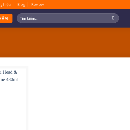
g hiệu
Blog
Review
Tìm
PHẨM
kiếm: