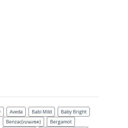
D
Aveda
Babi Mild
Baby Bright
Benzac(เบนเเซค)
Bergamot