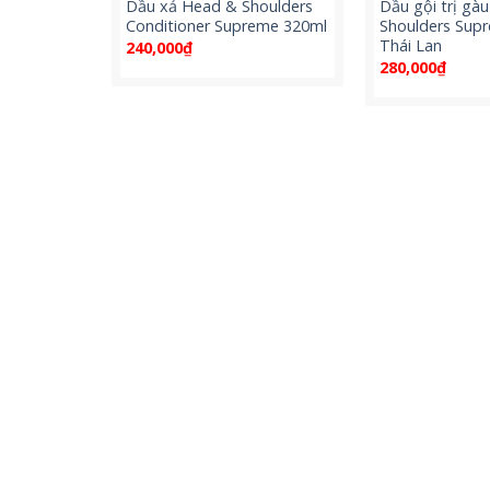
Dầu xả Head & Shoulders
Dầu gội trị gà
Conditioner Supreme 320ml
Shoulders Sup
Thái Lan
240,000
₫
280,000
₫