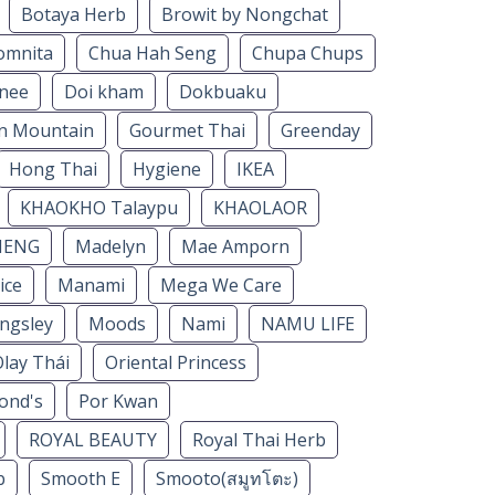
Botaya Herb
Browit by Nongchat
omnita
Chua Hah Seng
Chupa Chups
nee
Doi kham
Dokbuaku
n Mountain
Gourmet Thai
Greenday
Hong Thai
Hygiene
IKEA
KHAOKHO Talaypu
KHAOLAOR
HENG
Madelyn
Mae Amporn
ice
Manami
Mega We Care
ngsley
Moods
Nami
NAMU LIFE
lay Thái
Oriental Princess
ond's
Por Kwan
ROYAL BEAUTY
Royal Thai Herb
b
Smooth E
Smooto(สมูทโตะ)