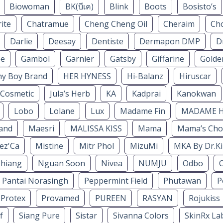
Biowoman
BK(บีเค)
Blink
Boots
Bosisto’s
ite
Chatramue
Cheng Cheng Oil
Cheraim
Ch
Darlie
Deesay
Dentiste
Dermapon DMP
D
ee
Gambol
Garnier
Gatsby
Giffarine
Golde
hy Boy Brand
HER HYNESS
Hi-Balanz
Hiruscar
 Cosmetic
Jula’s Herb
KA
Kadprai
Kanokwan
Lobo
Lolane
Lux
Madame Fin
MADAME 
and
Maesri
MALISSA KISS
Mama
Mama’s Cho
ez'Ca
Mistine
Mitr Phol
MizuMi
MKA By Dr.Ki
hiang
Nguan Soon
Nivea
NUMJU
Odbo
O
Pantai Norasingh
Peppermint Field
Phutawan
P
Protex
Provamed
PUREEN
RASYAN
Rojukiss
f
Siang Pure
Sistar
Sivanna Colors
SkinRx La