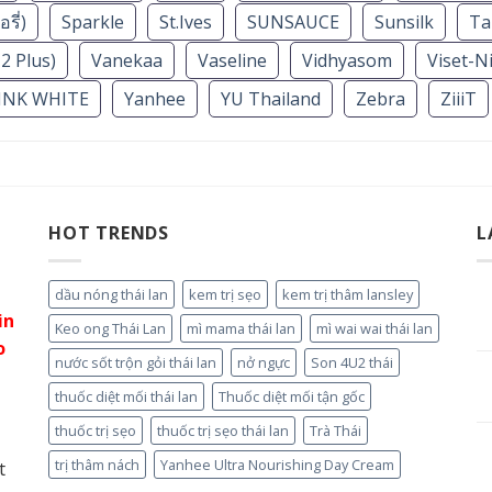
รี่)
Sparkle
St.Ives
SUNSAUCE
Sunsilk
Ta
2 Plus)
Vanekaa
Vaseline
Vidhyasom
Viset-N
INK WHITE
Yanhee
YU Thailand
Zebra
ZiiiT
HOT TRENDS
L
dầu nóng thái lan
kem trị sẹo
kem trị thâm lansley
in
Keo ong Thái Lan
mì mama thái lan
mì wai wai thái lan
o
nước sốt trộn gỏi thái lan
nở ngực
Son 4U2 thái
thuốc diệt mối thái lan
Thuốc diệt mối tận gốc
thuốc trị sẹo
thuốc trị sẹo thái lan
Trà Thái
trị thâm nách
Yanhee Ultra Nourishing Day Cream
t