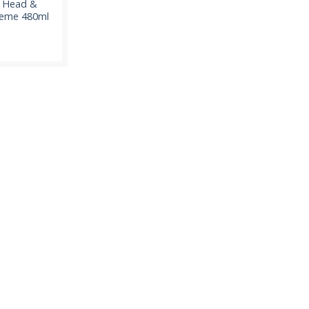
u Head &
reme 480ml