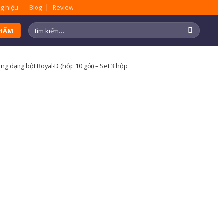
g hiệu
Blog
Review
Tìm
PHẨM
kiếm:
g dạng bột Royal-D (hộp 10 gói) – Set 3 hộp