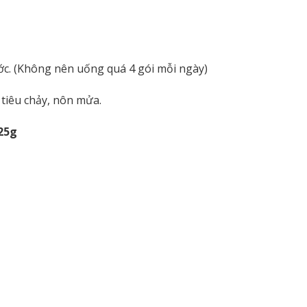
ớc. (Không nên uống quá 4 gói mỗi ngày)
tiêu chảy, nôn mửa.
 25g