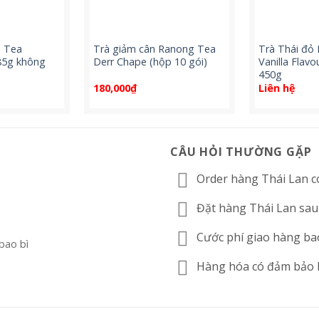
d Tea
Trà giảm cân Ranong Tea
Trà Thái đỏ
85g không
Derr Chape (hộp 10 gói)
Vanilla Flav
450g
180,000
₫
Liên hệ
CÂU HỎI THƯỜNG GẶP
Order hàng Thái Lan c
Đặt hàng Thái Lan sau
Cước phí giao hàng ba
 bao bì
Hàng hóa có đảm bảo