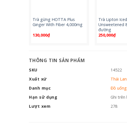
am Tea
Trà gừng HOTTA Plus
Trà Lipton Ice
iệu KC
Ginger With Fiber 4,000mg
Unsweetened 
đường
130,000
₫
250,000
₫
THÔNG TIN SẢN PHẨM
SKU
14522
Xuất xứ
Thái Lan
Danh mục
Đồ uống
Hạn sử dụng
Ghi trên
Lượt xem
278