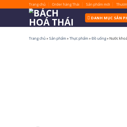
Skip
Trang chủ
Order hàng Thái
Sản phẩm mới
Thươn
to
content
DANH MỤC SẢN 
Trang chủ
»
Sản phẩm
»
Thực phẩm
»
Đồ uống
»
Nước khoán