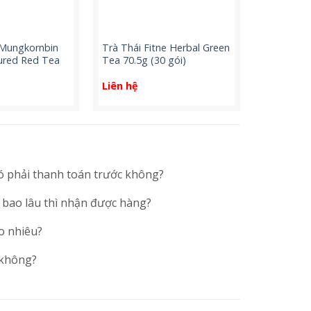
 Mungkornbin
Trà Thái Fitne Herbal Green
oured Red Tea
Tea 70.5g (30 gói)
Liên hệ
ó phải thanh toán trước không?
 bao lâu thì nhận được hàng?
o nhiêu?
 không?