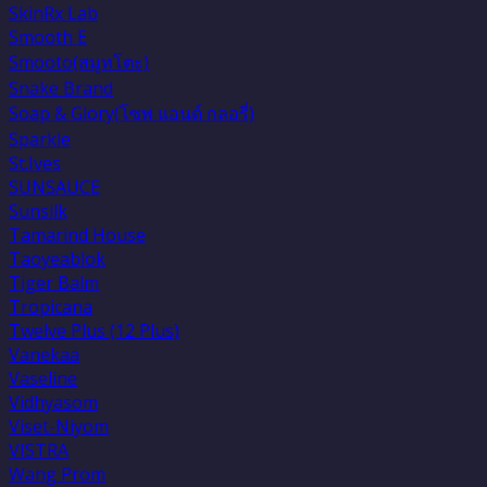
SkinRx Lab
Smooth E
Smooto(สมูทโตะ)
Snake Brand
Soap & Glory(โซพ แอนด์ กลอรี่)
Sparkle
St.Ives
SUNSAUCE
Sunsilk
Tamarind House
Taoyeablok
Tiger Balm
Tropicana
Twelve Plus (12 Plus)
Vanekaa
Vaseline
Vidhyasom
Viset-Niyom
VISTRA
Wang Prom