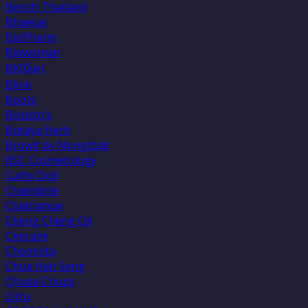
Berich Thailand
Bhaesaj
BioPharm
Biowoman
BK(บีเค)
Blink
Boots
Bosisto’s
Botaya Herb
Browit by Nongchat
BSC Cosmetology
Cathy Doll
Chaindrite
Chatramue
Cheng Cheng Oil
Cheraim
Chomnita
Chua Hah Seng
Chupa Chups
Citra