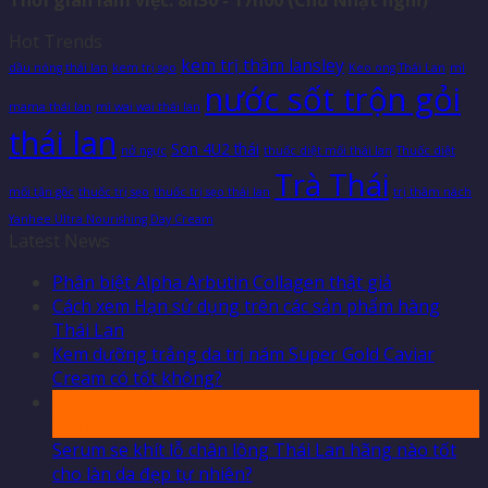
Thời gian làm việc: 8h30 - 17h00 (Chủ Nhật nghỉ)
Hot Trends
kem trị thâm lansley
dầu nóng thái lan
kem trị sẹo
Keo ong Thái Lan
mì
nước sốt trộn gỏi
mama thái lan
mì wai wai thái lan
thái lan
Son 4U2 thái
nở ngực
thuốc diệt mối thái lan
Thuốc diệt
Trà Thái
mối tận gốc
thuốc trị sẹo
thuốc trị sẹo thái lan
trị thâm nách
Yanhee Ultra Nourishing Day Cream
Latest News
Phân biệt Alpha Arbutin Collagen thật giả
Cách xem Hạn sử dụng trên các sản phẩm hàng
Thái Lan
Kem dưỡng trắng da trị nám Super Gold Caviar
Cream có tốt không?
04
Th10
Serum se khít lỗ chân lông Thái Lan hãng nào tốt
cho làn da đẹp tự nhiên?