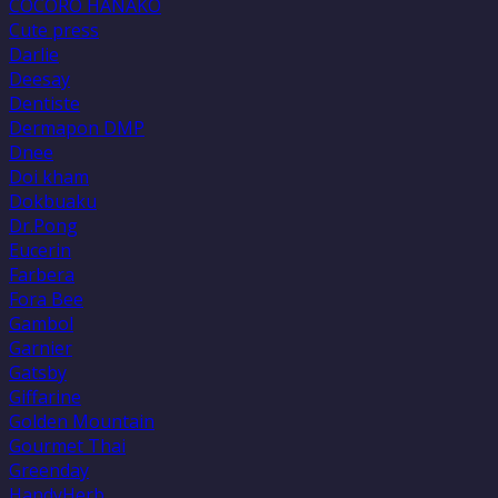
COCORO HANAKO
Cute press
Darlie
Deesay
Dentiste
Dermapon DMP
Dnee
Doi kham
Dokbuaku
Dr.Pong
Eucerin
Farbera
Fora Bee
Gambol
Garnier
Gatsby
Giffarine
Golden Mountain
Gourmet Thai
Greenday
HandyHerb