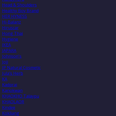
Head & Shoulders
Healthy Boy Brand
HER HYNESS
Hi-Balanz
Hiruscar
Hong Thai
Hygiene
IKEA
JAPARA
Johnson's
Joji
JP Natural Cosmetic
Jula’s Herb
KA
Kadprai
Kanokwan
KHAOKHO Talaypu
KHAOLAOR
Kindee
Kokliang