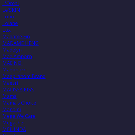
L'Oreal
Le'SKIN
Lobo
Lolane
Lux
Madame Fin
MADAME HENG
Madelyn
Mae Amporn
MAE NOI
Maephorn
Maepranom Brand
Maesri
MALISSA KISS
Mama
Mama’s Choice
Manami
Mega We Care
Megachef
MEILINDA