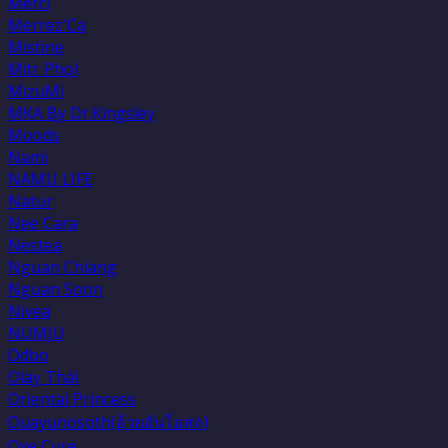
Merci
Merrez'Ca
Mistine
Mitr Phol
MizuMi
MKA By Dr.Kingsley
Moods
Nami
NAMU LIFE
Natur
Nee Cara
Nestea
Nguan Chiang
Nguan Soon
Nivea
NUMJU
Odbo
Olay Thái
Oriental Princess
Ouayunosoth(อ้วยอันโอสถ)
Oxe Cure