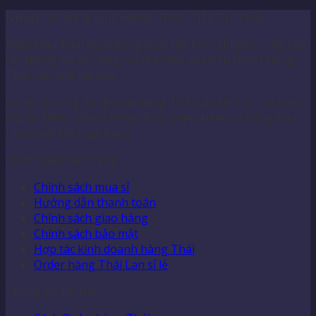
NHẬN ORDER & SHIP HÀNG TRỰC TIẾP TỪ THÁI
Bách Hóa Thái hoạt động dưới mô hình chuyên cung cấp
các thông tin về hàng nội địa Thái và nhận Order hàng
Thái Lan sỉ lẻ các loại.
Cung cấp ứng dụng mua hàng Thái Lan tiện lợi, an toàn,
chuẩn 100%. Khách hàng được phép kiểm tra hàng hóa
thoải mái khi giao hàng.
Chính sách bán hàng
Chính sách mua sỉ
Hướng dẫn thanh toán
Chính sách giao hàng
Chính sách bảo mật
Hợp tác kinh doanh hàng Thái
Order hàng Thái Lan sỉ lẻ
Thông tin hỗ trợ