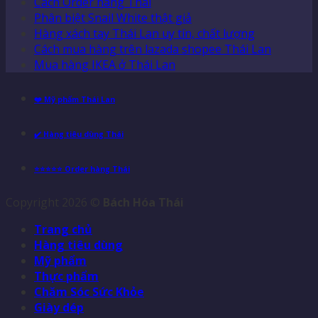
Cách Order hàng Thái
Phân biệt Snail White thật giả
Hàng xách tay Thái Lan uy tín, chất lượng
Cách mua hàng trên lazada shopee Thái Lan
Mua hàng IKEA ở Thái Lan
❤️ Mỹ phẩm Thái Lan
✔️ Hàng tiêu dùng Thái
⭐⭐⭐⭐⭐ Order hàng Thái
Copyright 2026 ©
Bách Hóa Thái
Trang chủ
Hàng tiêu dùng
Mỹ phẩm
Thực phẩm
Chăm Sóc Sức Khỏe
Giày dép