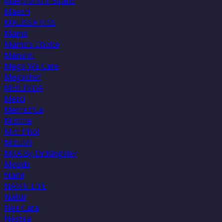
Maepranom Brand
Maesri
MALISSA KISS
Mama
Mama’s Choice
Manami
Mega We Care
Megachef
MEILINDA
Merci
Merrez'Ca
Mistine
Mitr Phol
MizuMi
MKA By Dr.Kingsley
Moods
Nami
NAMU LIFE
Natur
Nee Cara
Nestea