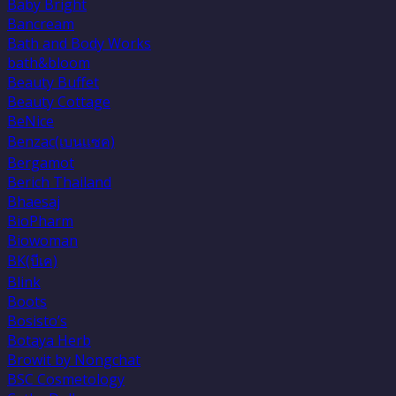
Baby Bright
Bancream
Bath and Body Works
bath&bloom
Beauty Buffet
Beauty Cottage
BeNice
Benzac(เบนเเซค)
Bergamot
Berich Thailand
Bhaesaj
BioPharm
Biowoman
BK(บีเค)
Blink
Boots
Bosisto’s
Botaya Herb
Browit by Nongchat
BSC Cosmetology