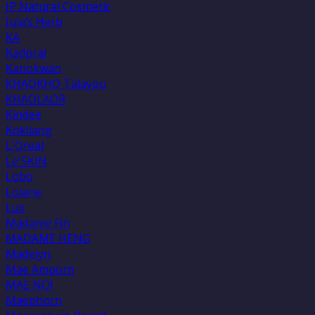
JP Natural Cosmetic
Jula’s Herb
KA
Kadprai
Kanokwan
KHAOKHO Talaypu
KHAOLAOR
Kindee
Kokliang
L'Oreal
Le'SKIN
Lobo
Lolane
Lux
Madame Fin
MADAME HENG
Madelyn
Mae Amporn
MAE NOI
Maephorn