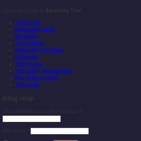
Copyright 2026 ©
Bách Hóa Thái
Trang chủ
Hàng tiêu dùng
Mỹ phẩm
Thực phẩm
Chăm Sóc Sức Khỏe
Giày dép
Thời trang
Tôn giáo – Phong thủy
Phụ tùng xe máy
Thú cưng
Đăng nhập
Tên tài khoản hoặc địa chỉ email
*
Mật khẩu
*