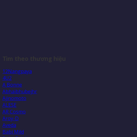
Tìm theo thương hiệu
12Nangpaya
4U2
A Bonne
Abhaibhubejhr
Ajinomoto
ALESE
AR Cosmo
Aroy-D
Aveda
Babi Mild