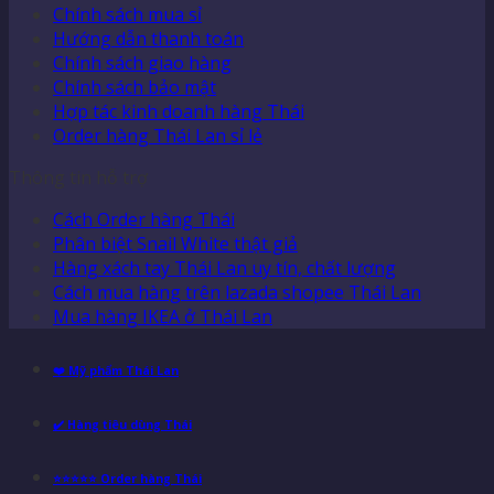
Chính sách mua sỉ
Hướng dẫn thanh toán
Chính sách giao hàng
Chính sách bảo mật
Hợp tác kinh doanh hàng Thái
Order hàng Thái Lan sỉ lẻ
Thông tin hỗ trợ
Cách Order hàng Thái
Phân biệt Snail White thật giả
Hàng xách tay Thái Lan uy tín, chất lượng
Cách mua hàng trên lazada shopee Thái Lan
Mua hàng IKEA ở Thái Lan
❤️ Mỹ phẩm Thái Lan
✔️ Hàng tiêu dùng Thái
⭐⭐⭐⭐⭐ Order hàng Thái