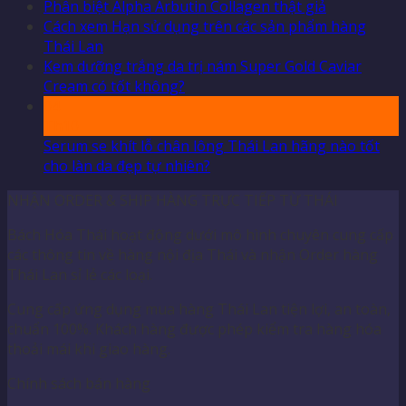
Phân biệt Alpha Arbutin Collagen thật giả
Cách xem Hạn sử dụng trên các sản phẩm hàng
Thái Lan
Kem dưỡng trắng da trị nám Super Gold Caviar
Cream có tốt không?
04
Th10
Serum se khít lỗ chân lông Thái Lan hãng nào tốt
cho làn da đẹp tự nhiên?
NHẬN ORDER & SHIP HÀNG TRỰC TIẾP TỪ THÁI
Bách Hóa Thái hoạt động dưới mô hình chuyên cung cấp
các thông tin về hàng nội địa Thái và nhận Order hàng
Thái Lan sỉ lẻ các loại.
Cung cấp ứng dụng mua hàng Thái Lan tiện lợi, an toàn,
chuẩn 100%. Khách hàng được phép kiểm tra hàng hóa
thoải mái khi giao hàng.
Chính sách bán hàng