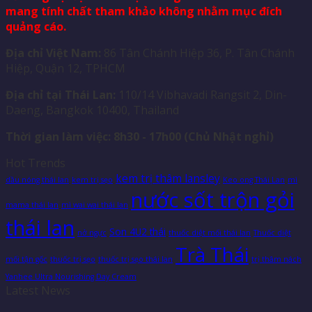
mang tính chất tham khảo không nhằm mục đích
quảng cáo.
Địa chỉ Việt Nam:
86 Tân Chánh Hiệp 36, P. Tân Chánh
Hiệp, Quận 12, TPHCM
Địa chỉ tại Thái Lan:
110/14 Vibhavadi Rangsit 2, Din-
Daeng, Bangkok 10400, Thailand
Thời gian làm việc: 8h30 - 17h00 (Chủ Nhật nghỉ)
Hot Trends
kem trị thâm lansley
dầu nóng thái lan
kem trị sẹo
Keo ong Thái Lan
mì
nước sốt trộn gỏi
mama thái lan
mì wai wai thái lan
thái lan
Son 4U2 thái
nở ngực
thuốc diệt mối thái lan
Thuốc diệt
Trà Thái
mối tận gốc
thuốc trị sẹo
thuốc trị sẹo thái lan
trị thâm nách
Yanhee Ultra Nourishing Day Cream
Latest News