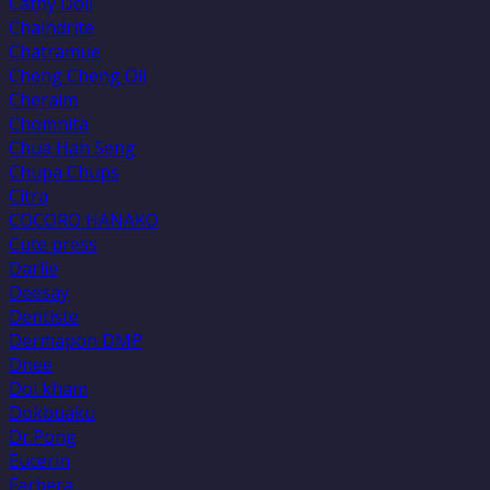
Cathy Doll
Chaindrite
Chatramue
Cheng Cheng Oil
Cheraim
Chomnita
Chua Hah Seng
Chupa Chups
Citra
COCORO HANAKO
Cute press
Darlie
Deesay
Dentiste
Dermapon DMP
Dnee
Doi kham
Dokbuaku
Dr.Pong
Eucerin
Farbera