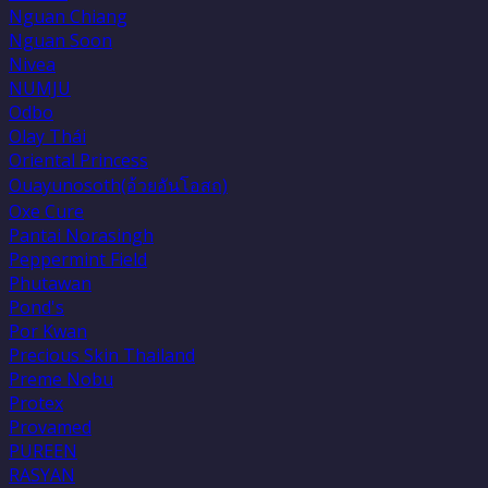
Nguan Chiang
Nguan Soon
Nivea
NUMJU
Odbo
Olay Thái
Oriental Princess
Ouayunosoth(อ้วยอันโอสถ)
Oxe Cure
Pantai Norasingh
Peppermint Field
Phutawan
Pond's
Por Kwan
Precious Skin Thailand
Preme Nobu
Protex
Provamed
PUREEN
RASYAN