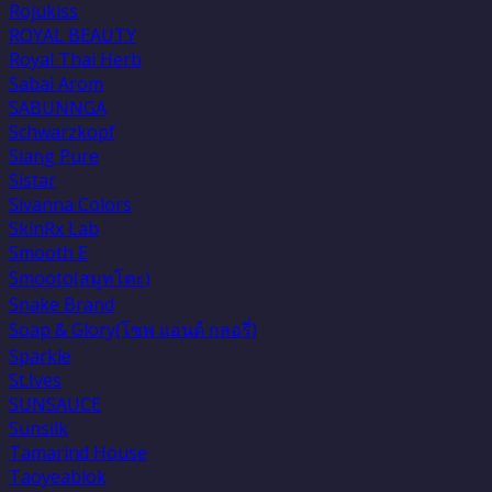
Rojukiss
ROYAL BEAUTY
Royal Thai Herb
Sabai Arom
SABUNNGA
Schwarzkopf
Siang Pure
Sistar
Sivanna Colors
SkinRx Lab
Smooth E
Smooto(สมูทโตะ)
Snake Brand
Soap & Glory(โซพ แอนด์ กลอรี่)
Sparkle
St.Ives
SUNSAUCE
Sunsilk
Tamarind House
Taoyeablok