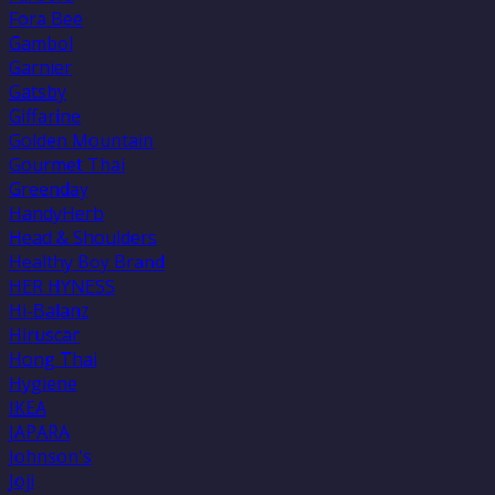
Fora Bee
Gambol
Garnier
Gatsby
Giffarine
Golden Mountain
Gourmet Thai
Greenday
HandyHerb
Head & Shoulders
Healthy Boy Brand
HER HYNESS
Hi-Balanz
Hiruscar
Hong Thai
Hygiene
IKEA
JAPARA
Johnson's
Joji