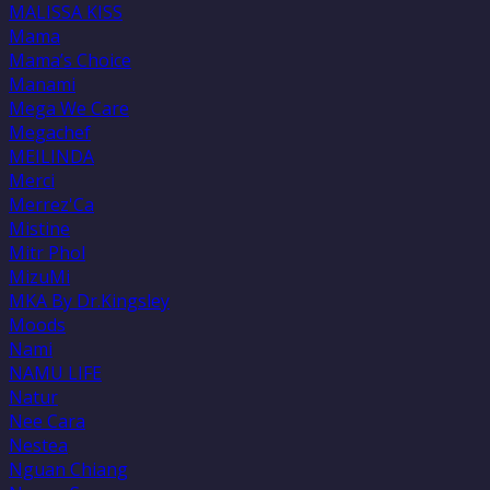
MALISSA KISS
Mama
Mama’s Choice
Manami
Mega We Care
Megachef
MEILINDA
Merci
Merrez'Ca
Mistine
Mitr Phol
MizuMi
MKA By Dr.Kingsley
Moods
Nami
NAMU LIFE
Natur
Nee Cara
Nestea
Nguan Chiang