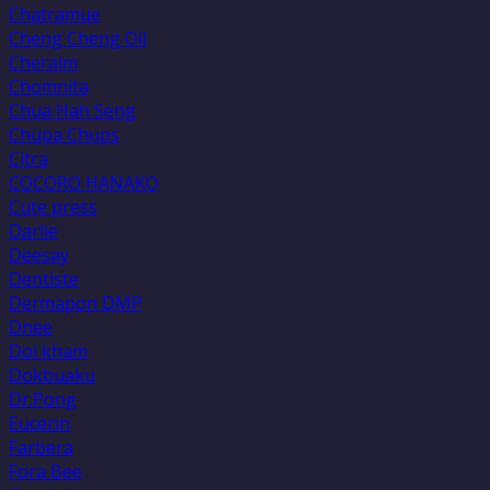
Chatramue
Cheng Cheng Oil
Cheraim
Chomnita
Chua Hah Seng
Chupa Chups
Citra
COCORO HANAKO
Cute press
Darlie
Deesay
Dentiste
Dermapon DMP
Dnee
Doi kham
Dokbuaku
Dr.Pong
Eucerin
Farbera
Fora Bee