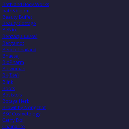
Bath and Body Works
bath&bloom
Beauty Buffet
Beauty Cottage
BeNice
Benzac(เบนเเซค)
Bergamot
Berich Thailand
Bhaesaj
BioPharm
Biowoman
BK(บีเค)
Blink
Boots
Bosisto’s
Botaya Herb
Browit by Nongchat
BSC Cosmetology
Cathy Doll
Chaindrite