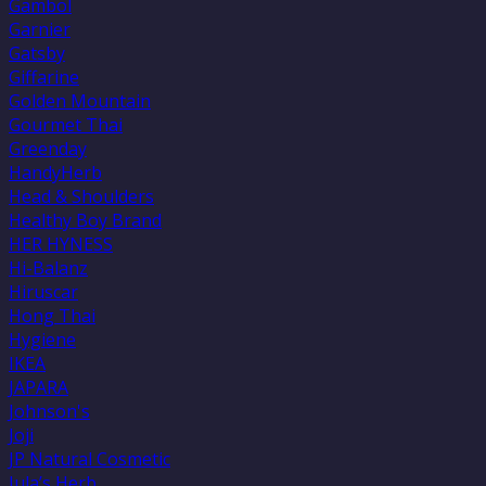
Gambol
Garnier
Gatsby
Giffarine
Golden Mountain
Gourmet Thai
Greenday
HandyHerb
Head & Shoulders
Healthy Boy Brand
HER HYNESS
Hi-Balanz
Hiruscar
Hong Thai
Hygiene
IKEA
JAPARA
Johnson's
Joji
JP Natural Cosmetic
Jula’s Herb