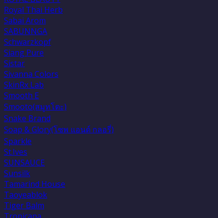
Royal Thai Herb
Sabai Arom
SABUNNGA
Schwarzkopf
Siang Pure
Sistar
Sivanna Colors
SkinRx Lab
Smooth E
Smooto(สมูทโตะ)
Snake Brand
Soap & Glory(โซพ แอนด์ กลอรี่)
Sparkle
St.Ives
SUNSAUCE
Sunsilk
Tamarind House
Taoyeablok
Tiger Balm
Tropicana