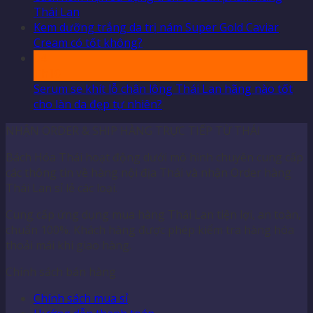
Thái Lan
Kem dưỡng trắng da trị nám Super Gold Caviar
Cream có tốt không?
04
Th10
Serum se khít lỗ chân lông Thái Lan hãng nào tốt
cho làn da đẹp tự nhiên?
NHẬN ORDER & SHIP HÀNG TRỰC TIẾP TỪ THÁI
Bách Hóa Thái hoạt động dưới mô hình chuyên cung cấp
các thông tin về hàng nội địa Thái và nhận Order hàng
Thái Lan sỉ lẻ các loại.
Cung cấp ứng dụng mua hàng Thái Lan tiện lợi, an toàn,
chuẩn 100%. Khách hàng được phép kiểm tra hàng hóa
thoải mái khi giao hàng.
Chính sách bán hàng
Chính sách mua sỉ