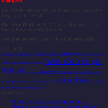
quảng cáo.
Địa chỉ Việt Nam:
86 Tân Chánh Hiệp 36, P. Tân Chánh
Hiệp, Quận 12, TPHCM
Địa chỉ tại Thái Lan:
110/14 Vibhavadi Rangsit 2, Din-
Daeng, Bangkok 10400, Thailand
Thời gian làm việc: 8h30 - 17h00 (Chủ Nhật nghỉ)
Hot Trends
kem trị thâm lansley
dầu nóng thái lan
kem trị sẹo
Keo ong Thái Lan
mì
nước sốt trộn gỏi
mama thái lan
mì wai wai thái lan
thái lan
Son 4U2 thái
nở ngực
thuốc diệt mối thái lan
Thuốc diệt
Trà Thái
mối tận gốc
thuốc trị sẹo
thuốc trị sẹo thái lan
trị thâm nách
Yanhee Ultra Nourishing Day Cream
Latest News
Phân biệt Alpha Arbutin Collagen thật giả
Cách xem Hạn sử dụng trên các sản phẩm hàng