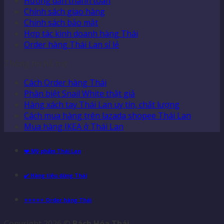
Hướng dẫn thanh toán
Chính sách giao hàng
Chính sách bảo mật
Hợp tác kinh doanh hàng Thái
Order hàng Thái Lan sỉ lẻ
Thông tin hỗ trợ
Cách Order hàng Thái
Phân biệt Snail White thật giả
Hàng xách tay Thái Lan uy tín, chất lượng
Cách mua hàng trên lazada shopee Thái Lan
Mua hàng IKEA ở Thái Lan
❤️ Mỹ phẩm Thái Lan
✔️ Hàng tiêu dùng Thái
⭐⭐⭐⭐⭐ Order hàng Thái
Copyright 2026 ©
Bách Hóa Thái