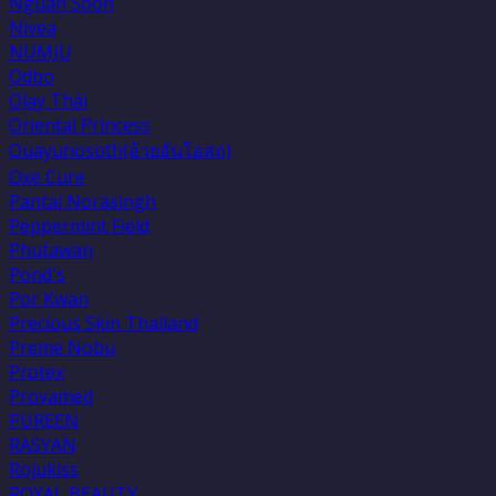
Nguan Soon
Nivea
NUMJU
Odbo
Olay Thái
Oriental Princess
Ouayunosoth(อ้วยอันโอสถ)
Oxe Cure
Pantai Norasingh
Peppermint Field
Phutawan
Pond's
Por Kwan
Precious Skin Thailand
Preme Nobu
Protex
Provamed
PUREEN
RASYAN
Rojukiss
ROYAL BEAUTY