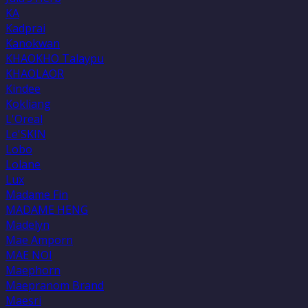
KA
Kadprai
Kanokwan
KHAOKHO Talaypu
KHAOLAOR
Kindee
Kokliang
L'Oreal
Le'SKIN
Lobo
Lolane
Lux
Madame Fin
MADAME HENG
Madelyn
Mae Amporn
MAE NOI
Maephorn
Maepranom Brand
Maesri