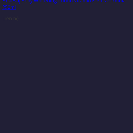
Bhaesaj Body Whitening Lotion Vitamin E-Plus Formula
250ml
Liên hệ