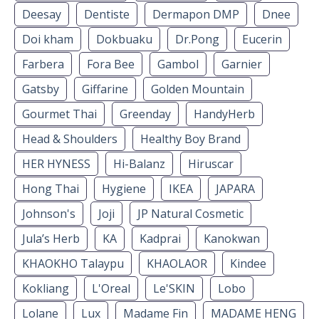
Deesay
Dentiste
Dermapon DMP
Dnee
Doi kham
Dokbuaku
Dr.Pong
Eucerin
Farbera
Fora Bee
Gambol
Garnier
Gatsby
Giffarine
Golden Mountain
Gourmet Thai
Greenday
HandyHerb
Head & Shoulders
Healthy Boy Brand
HER HYNESS
Hi-Balanz
Hiruscar
Hong Thai
Hygiene
IKEA
JAPARA
Johnson's
Joji
JP Natural Cosmetic
Jula’s Herb
KA
Kadprai
Kanokwan
KHAOKHO Talaypu
KHAOLAOR
Kindee
Kokliang
L'Oreal
Le'SKIN
Lobo
Lolane
Lux
Madame Fin
MADAME HENG