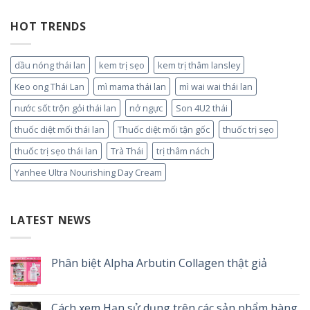
HOT TRENDS
dầu nóng thái lan
kem trị sẹo
kem trị thâm lansley
Keo ong Thái Lan
mì mama thái lan
mì wai wai thái lan
nước sốt trộn gỏi thái lan
nở ngực
Son 4U2 thái
thuốc diệt mối thái lan
Thuốc diệt mối tận gốc
thuốc trị sẹo
thuốc trị sẹo thái lan
Trà Thái
trị thâm nách
Yanhee Ultra Nourishing Day Cream
LATEST NEWS
Phân biệt Alpha Arbutin Collagen thật giả
Cách xem Hạn sử dụng trên các sản phẩm hàng