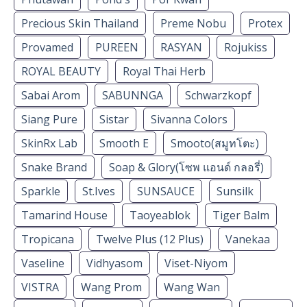
Precious Skin Thailand
Preme Nobu
Protex
Provamed
PUREEN
RASYAN
Rojukiss
ROYAL BEAUTY
Royal Thai Herb
Sabai Arom
SABUNNGA
Schwarzkopf
Siang Pure
Sistar
Sivanna Colors
SkinRx Lab
Smooth E
Smooto(สมูทโตะ)
Snake Brand
Soap & Glory(โซพ แอนด์ กลอรี่)
Sparkle
St.Ives
SUNSAUCE
Sunsilk
Tamarind House
Taoyeablok
Tiger Balm
Tropicana
Twelve Plus (12 Plus)
Vanekaa
Vaseline
Vidhyasom
Viset-Niyom
VISTRA
Wang Prom
Wang Wan