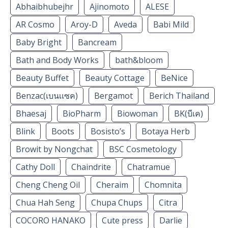
Abhaibhubejhr
Ajinomoto
ALESE
AR Cosmo
Aroy-D
Aveda
Babi Mild
Baby Bright
Bancream
Bath and Body Works
bath&bloom
Beauty Buffet
Beauty Cottage
BeNice
Benzac(เบนเเซค)
Bergamot
Berich Thailand
Bhaesaj
BioPharm
Biowoman
BK(บีเค)
Blink
Boots
Bosisto’s
Botaya Herb
Browit by Nongchat
BSC Cosmetology
Cathy Doll
Chaindrite
Chatramue
Cheng Cheng Oil
Cheraim
Chomnita
Chua Hah Seng
Chupa Chups
Citra
COCORO HANAKO
Cute press
Darlie