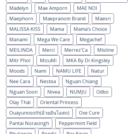
Madelyn
Mae Amporn
MAE NOI
Maephorn
Maepranom Brand
Maesri
MALISSA KISS
Mama
Mama’s Choice
Manami
Mega We Care
Megachef
MEILINDA
Merci
Merrez'Ca
Mistine
Mitr Phol
MizuMi
MKA By Dr.Kingsley
Moods
Nami
NAMU LIFE
Natur
Nee Cara
Nestea
Nguan Chiang
Nguan Soon
Nivea
NUMJU
Odbo
Olay Thái
Oriental Princess
Ouayunosoth(อ้วยอันโอสถ)
Oxe Cure
Pantai Norasingh
Peppermint Field
Phutawan
Pond's
Por Kwan