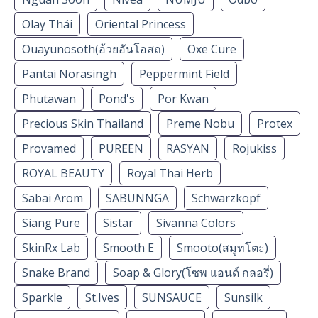
Olay Thái
Oriental Princess
Ouayunosoth(อ้วยอันโอสถ)
Oxe Cure
Pantai Norasingh
Peppermint Field
Phutawan
Pond's
Por Kwan
Precious Skin Thailand
Preme Nobu
Protex
Provamed
PUREEN
RASYAN
Rojukiss
ROYAL BEAUTY
Royal Thai Herb
Sabai Arom
SABUNNGA
Schwarzkopf
Siang Pure
Sistar
Sivanna Colors
SkinRx Lab
Smooth E
Smooto(สมูทโตะ)
Snake Brand
Soap & Glory(โซพ แอนด์ กลอรี่)
Sparkle
St.Ives
SUNSAUCE
Sunsilk