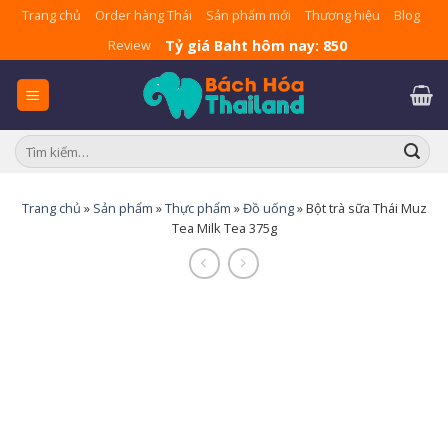
Skip
Trang chủ
Order hàng Thái
Sản phẩm mới
Thương hiệu
Blog
to
Tỷ giá Baht hôm nay: 850
Review
content
Tìm
kiếm:
Trang chủ
»
Sản phẩm
»
Thực phẩm
»
Đồ uống
»
Bột trà sữa Thái Muz
Tea Milk Tea 375g