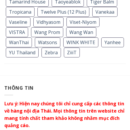
Tamarind House
Taoyeablok
Tiger Balm
Tropicana
Twelve Plus (12 Plus)
Vanekaa
Vaseline
Vidhyasom
Viset-Niyom
VISTRA
Wang Prom
Wang Wan
WanThai
Watsons
WINK WHITE
Yanhee
YU Thailand
Zebra
ZiiiT
THÔNG TIN
Lưu ý: Hiện nay chúng tôi chỉ cung cấp các thông tin
về hàng nội địa Thái. Mọi thông tin trên website chỉ
mang tính chất tham khảo không nhằm mục đích
quảng cáo.