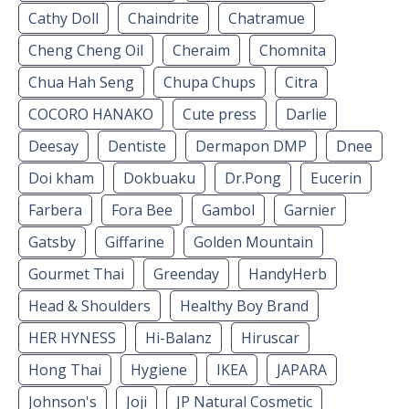
Cathy Doll
Chaindrite
Chatramue
Cheng Cheng Oil
Cheraim
Chomnita
Chua Hah Seng
Chupa Chups
Citra
COCORO HANAKO
Cute press
Darlie
Deesay
Dentiste
Dermapon DMP
Dnee
Doi kham
Dokbuaku
Dr.Pong
Eucerin
Farbera
Fora Bee
Gambol
Garnier
Gatsby
Giffarine
Golden Mountain
Gourmet Thai
Greenday
HandyHerb
Head & Shoulders
Healthy Boy Brand
HER HYNESS
Hi-Balanz
Hiruscar
Hong Thai
Hygiene
IKEA
JAPARA
Johnson's
Joji
JP Natural Cosmetic