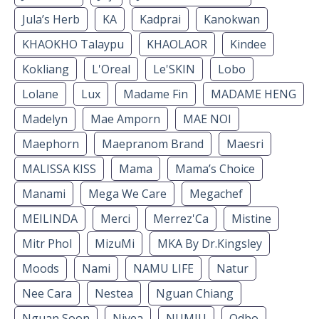
Jula’s Herb
KA
Kadprai
Kanokwan
KHAOKHO Talaypu
KHAOLAOR
Kindee
Kokliang
L'Oreal
Le'SKIN
Lobo
Lolane
Lux
Madame Fin
MADAME HENG
Madelyn
Mae Amporn
MAE NOI
Maephorn
Maepranom Brand
Maesri
MALISSA KISS
Mama
Mama’s Choice
Manami
Mega We Care
Megachef
MEILINDA
Merci
Merrez'Ca
Mistine
Mitr Phol
MizuMi
MKA By Dr.Kingsley
Moods
Nami
NAMU LIFE
Natur
Nee Cara
Nestea
Nguan Chiang
Nguan Soon
Nivea
NUMJU
Odbo