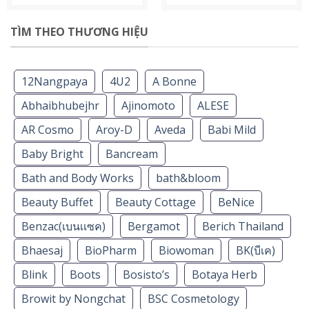
TÌM THEO THƯƠNG HIỆU
12Nangpaya
4U2
A Bonne
Abhaibhubejhr
Ajinomoto
ALESE
AR Cosmo
Aroy-D
Aveda
Babi Mild
Baby Bright
Bancream
Bath and Body Works
bath&bloom
Beauty Buffet
Beauty Cottage
BeNice
Benzac(เบนเเซค)
Bergamot
Berich Thailand
Bhaesaj
BioPharm
Biowoman
BK(บีเค)
Blink
Boots
Bosisto’s
Botaya Herb
Browit by Nongchat
BSC Cosmetology