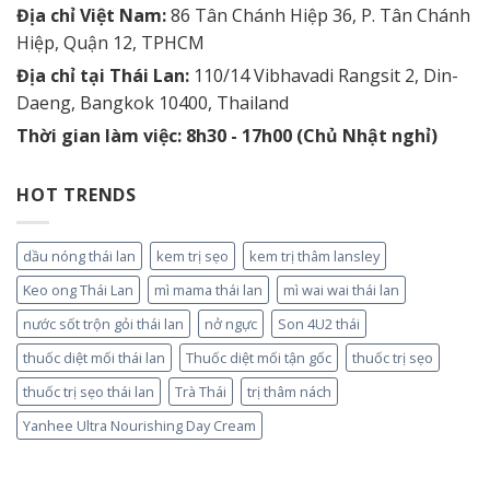
Địa chỉ Việt Nam:
86 Tân Chánh Hiệp 36, P. Tân Chánh
Hiệp, Quận 12, TPHCM
Địa chỉ tại Thái Lan:
110/14 Vibhavadi Rangsit 2, Din-
Daeng, Bangkok 10400, Thailand
Thời gian làm việc: 8h30 - 17h00 (Chủ Nhật nghỉ)
HOT TRENDS
dầu nóng thái lan
kem trị sẹo
kem trị thâm lansley
Keo ong Thái Lan
mì mama thái lan
mì wai wai thái lan
nước sốt trộn gỏi thái lan
nở ngực
Son 4U2 thái
thuốc diệt mối thái lan
Thuốc diệt mối tận gốc
thuốc trị sẹo
thuốc trị sẹo thái lan
Trà Thái
trị thâm nách
Yanhee Ultra Nourishing Day Cream