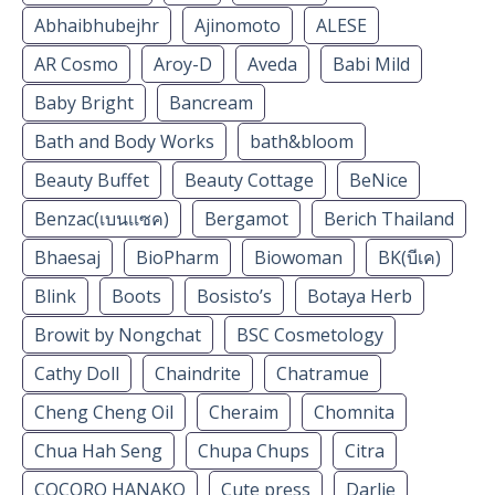
Abhaibhubejhr
Ajinomoto
ALESE
AR Cosmo
Aroy-D
Aveda
Babi Mild
Baby Bright
Bancream
Bath and Body Works
bath&bloom
Beauty Buffet
Beauty Cottage
BeNice
Benzac(เบนเเซค)
Bergamot
Berich Thailand
Bhaesaj
BioPharm
Biowoman
BK(บีเค)
Blink
Boots
Bosisto’s
Botaya Herb
Browit by Nongchat
BSC Cosmetology
Cathy Doll
Chaindrite
Chatramue
Cheng Cheng Oil
Cheraim
Chomnita
Chua Hah Seng
Chupa Chups
Citra
COCORO HANAKO
Cute press
Darlie