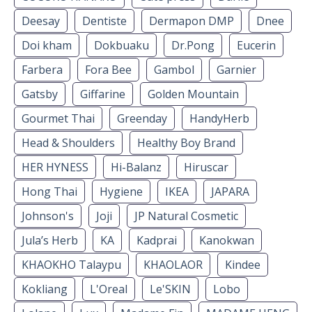
Deesay
Dentiste
Dermapon DMP
Dnee
Doi kham
Dokbuaku
Dr.Pong
Eucerin
Farbera
Fora Bee
Gambol
Garnier
Gatsby
Giffarine
Golden Mountain
Gourmet Thai
Greenday
HandyHerb
Head & Shoulders
Healthy Boy Brand
HER HYNESS
Hi-Balanz
Hiruscar
Hong Thai
Hygiene
IKEA
JAPARA
Johnson's
Joji
JP Natural Cosmetic
Jula’s Herb
KA
Kadprai
Kanokwan
KHAOKHO Talaypu
KHAOLAOR
Kindee
Kokliang
L'Oreal
Le'SKIN
Lobo