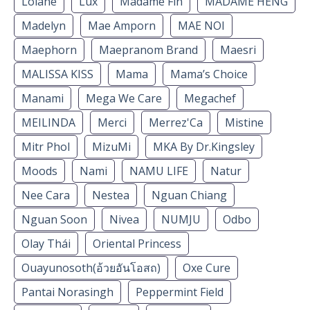
Lolane
Lux
Madame Fin
MADAME HENG
Madelyn
Mae Amporn
MAE NOI
Maephorn
Maepranom Brand
Maesri
MALISSA KISS
Mama
Mama’s Choice
Manami
Mega We Care
Megachef
MEILINDA
Merci
Merrez'Ca
Mistine
Mitr Phol
MizuMi
MKA By Dr.Kingsley
Moods
Nami
NAMU LIFE
Natur
Nee Cara
Nestea
Nguan Chiang
Nguan Soon
Nivea
NUMJU
Odbo
Olay Thái
Oriental Princess
Ouayunosoth(อ้วยอันโอสถ)
Oxe Cure
Pantai Norasingh
Peppermint Field