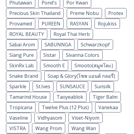
Phutawan
Pond's
Por Kwan
Precious Skin Thailand
Preme Nobu
Protex
Provamed
PUREEN
RASYAN
Rojukiss
ROYAL BEAUTY
Royal Thai Herb
Sabai Arom
SABUNNGA
Schwarzkopf
Siang Pure
Sistar
Sivanna Colors
SkinRx Lab
Smooth E
Smooto(สมูทโตะ)
Snake Brand
Soap & Glory(โซพ แอนด์ กลอรี่)
Sparkle
St.Ives
SUNSAUCE
Sunsilk
Tamarind House
Taoyeablok
Tiger Balm
Tropicana
Twelve Plus (12 Plus)
Vanekaa
Vaseline
Vidhyasom
Viset-Niyom
VISTRA
Wang Prom
Wang Wan