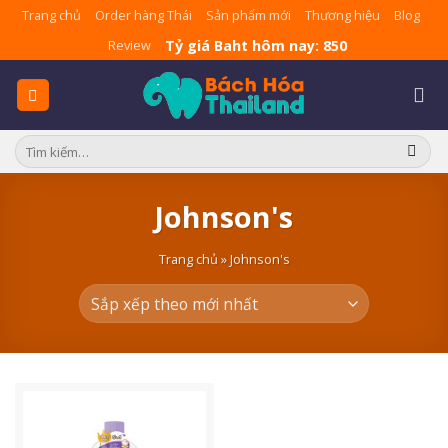
Skip
Trang chủ
Order hàng Thái
Sản phẩm mới
Thương hiệu
Blog
to
Tỷ giá Baht hôm nay: 850
Review
content
Tìm
kiếm:
Johnson's
Trang chủ
»
Johnson's