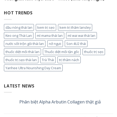
HOT TRENDS
dầu nóng thái lan
kem trị sẹo
kem trị thâm lansley
Keo ong Thái Lan
mì mama thái lan
mì wai wai thái lan
nước sốt trộn gỏi thái lan
nở ngực
Son 4U2 thái
thuốc diệt mối thái lan
Thuốc diệt mối tận gốc
thuốc trị sẹo
thuốc trị sẹo thái lan
Trà Thái
trị thâm nách
Yanhee Ultra Nourishing Day Cream
LATEST NEWS
Phân biệt Alpha Arbutin Collagen thật giả