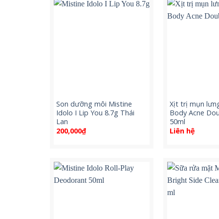
Son dưỡng môi Mistine
Xịt trị mụn lưn
Idolo I Lip You 8.7g Thái
Body Acne Dou
Lan
50ml
200,000
₫
Liên hệ