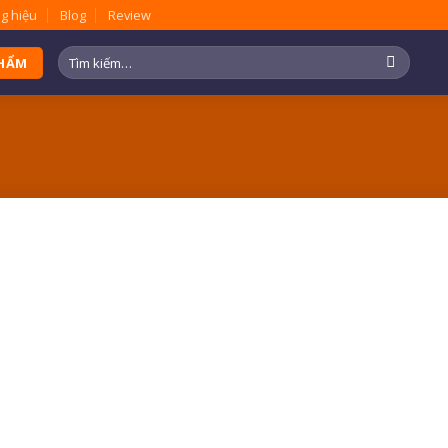
g hiệu
Blog
Review
Tìm
PHẨM
kiếm: