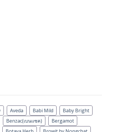
D
Aveda
Babi Mild
Baby Bright
Benzac(เบนเเซค)
Bergamot
Botaya Herb
Browit by Nongchat