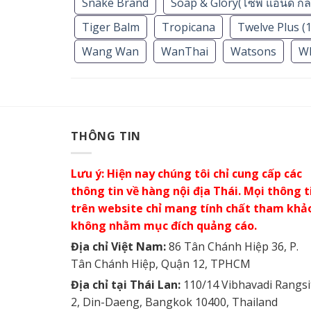
Snake Brand
Soap & Glory(โซพ แอนด์ กลอ
Tiger Balm
Tropicana
Twelve Plus (1
Wang Wan
WanThai
Watsons
W
THÔNG TIN
Lưu ý: Hiện nay chúng tôi chỉ cung cấp các
thông tin về hàng nội địa Thái. Mọi thông t
trên website chỉ mang tính chất tham khả
không nhằm mục đích quảng cáo.
Địa chỉ Việt Nam:
86 Tân Chánh Hiệp 36, P.
Tân Chánh Hiệp, Quận 12, TPHCM
Địa chỉ tại Thái Lan:
110/14 Vibhavadi Rangsi
2, Din-Daeng, Bangkok 10400, Thailand