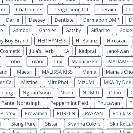
ite
Chatramue
Cheng Cheng Oil
Cheraim
Ch
Darlie
Deesay
Dentiste
Dermapon DMP
D
ee
Gambol
Garnier
Gatsby
Giffarine
Golde
hy Boy Brand
HER HYNESS
Hi-Balanz
Hiruscar
 Cosmetic
Jula’s Herb
KA
Kadprai
Kanokwan
Lobo
Lolane
Lux
Madame Fin
MADAME 
and
Maesri
MALISSA KISS
Mama
Mama’s Cho
ez'Ca
Mistine
Mitr Phol
MizuMi
MKA By Dr.Ki
hiang
Nguan Soon
Nivea
NUMJU
Odbo
O
Pantai Norasingh
Peppermint Field
Phutawan
P
Protex
Provamed
PUREEN
RASYAN
Rojukiss
f
Siang Pure
Sistar
Sivanna Colors
SkinRx La