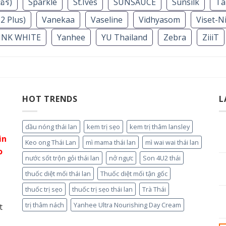
รี่)
Sparkle
St.Ives
SUNSAUCE
Sunsilk
Ta
2 Plus)
Vanekaa
Vaseline
Vidhyasom
Viset-N
INK WHITE
Yanhee
YU Thailand
Zebra
ZiiiT
HOT TRENDS
L
dầu nóng thái lan
kem trị sẹo
kem trị thâm lansley
in
Keo ong Thái Lan
mì mama thái lan
mì wai wai thái lan
o
nước sốt trộn gỏi thái lan
nở ngực
Son 4U2 thái
thuốc diệt mối thái lan
Thuốc diệt mối tận gốc
thuốc trị sẹo
thuốc trị sẹo thái lan
Trà Thái
trị thâm nách
Yanhee Ultra Nourishing Day Cream
t