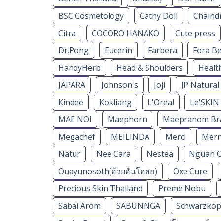
BSC Cosmetology
Cathy Doll
Chaindr
Citra
COCORO HANAKO
Cute press
Dr.Pong
Eucerin
Farbera
Fora B
HandyHerb
Head & Shoulders
Healt
JAPARA
Johnson's
Joji
JP Natural
Kindee
Kokliang
L'Oreal
Le'SKIN
MAE NOI
Maephorn
Maepranom Br
Megachef
MEILINDA
Merci
Merr
Natur
Nee Cara
Nestea
Nguan C
Ouayunosoth(อ้วยอันโอสถ)
Oxe Cure
Precious Skin Thailand
Preme Nobu
Sabai Arom
SABUNNGA
Schwarzkop