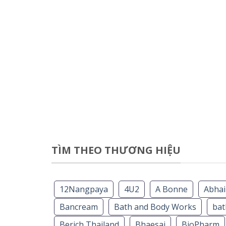
TÌM THEO THƯƠNG HIỆU
12Nangpaya
4U2
A Bonne
Abhai
Bancream
Bath and Body Works
ba
Berich Thailand
Bhaesaj
BioPharm