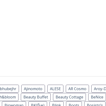
bhubejhr
Ajinomoto
ALESE
AR Cosmo
Aroy-
th&bloom
Beauty Buffet
Beauty Cottage
BeNice
Biowoman
BK(บีเค)
Blink
Boots
Bosisto’s