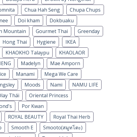
omnita
Chua Hah Seng
Chupa Chups
nee
Doi kham
Dokbuaku
n Mountain
Gourmet Thai
Greenday
Hong Thai
Hygiene
IKEA
KHAOKHO Talaypu
KHAOLAOR
HENG
Madelyn
Mae Amporn
ice
Manami
Mega We Care
ngsley
Moods
Nami
NAMU LIFE
lay Thái
Oriental Princess
ond's
Por Kwan
ROYAL BEAUTY
Royal Thai Herb
b
Smooth E
Smooto(สมูทโตะ)