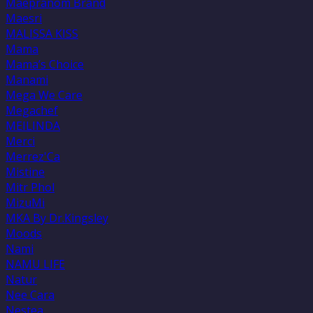
Maepranom Brand
Maesri
MALISSA KISS
Mama
Mama’s Choice
Manami
Mega We Care
Megachef
MEILINDA
Merci
Merrez'Ca
Mistine
Mitr Phol
MizuMi
MKA By Dr.Kingsley
Moods
Nami
NAMU LIFE
Natur
Nee Cara
Nestea