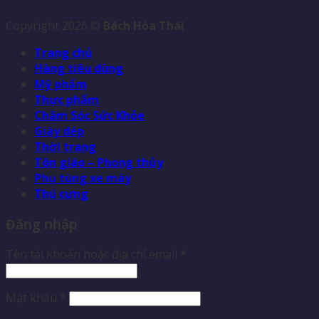
Copyright 2026 ©
Bách Hóa Thái
Trang chủ
Hàng tiêu dùng
Mỹ phẩm
Thực phẩm
Chăm Sóc Sức Khỏe
Giày dép
Thời trang
Tôn giáo – Phong thủy
Phụ tùng xe máy
Thú cưng
Đăng nhập
Tên tài khoản hoặc địa chỉ email
*
Mật khẩu
*