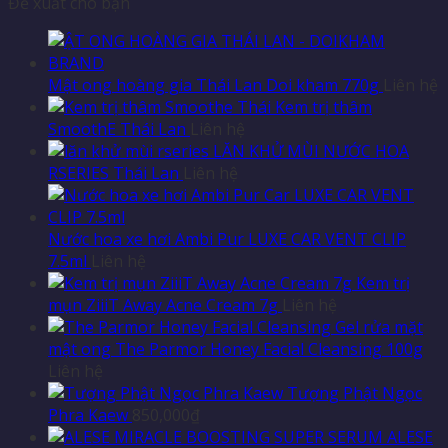
Đề xuất cho bạn
Mật ong hoàng gia Thái Lan Doi kham 770g
Liên hệ
Kem trị thâm
SmoothE Thái Lan
Liên hệ
LĂN KHỬ MÙI NƯỚC HOA
RSERIES Thái Lan
Liên hệ
Nước hoa xe hơi Ambi Pur LUXE CAR VENT CLIP
7.5ml
Liên hệ
Kem trị
mụn ZiiiT Away Acne Cream 7g
Liên hệ
Gel rửa mặt
mật ong The Parmor Honey Facial Cleansing 100g
Liên hệ
Tượng Phật Ngọc
Phra Kaew
850,000
₫
ALESE