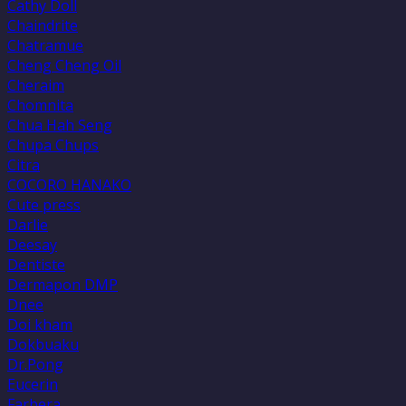
Cathy Doll
Chaindrite
Chatramue
Cheng Cheng Oil
Cheraim
Chomnita
Chua Hah Seng
Chupa Chups
Citra
COCORO HANAKO
Cute press
Darlie
Deesay
Dentiste
Dermapon DMP
Dnee
Doi kham
Dokbuaku
Dr.Pong
Eucerin
Farbera