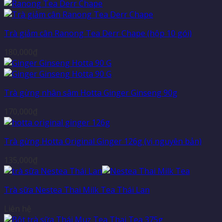
Trà giảm cân Ranong Tea Derr Chape (hộp 10 gói)
180,000
₫
Trà gừng nhân sâm Hotta Ginger Ginseng 90g
170,000
₫
Trà gừng Hotta Original Ginger 126g (vị nguyên bản)
135,000
₫
Trà sữa Nestea Thai Milk Tea Thái Lan
Liên hệ