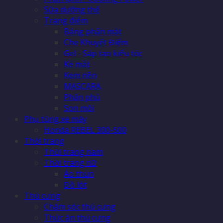
Sữa dưỡng thể
Trang điểm
Bảng phấn mắt
Che Khuyết Điểm
Gel - Sáp tạo kiểu tóc
Kẻ mắt
Kem nền
MASCARA
Phấn phủ
Son môi
Phụ tùng xe máy
Honda REBEL 300-500
Thời trang
Thời trang nam
Thời trang nữ
Áo thun
Đồ lót
Thú cưng
Chăm sóc thú cưng
Thức ăn thú cưng