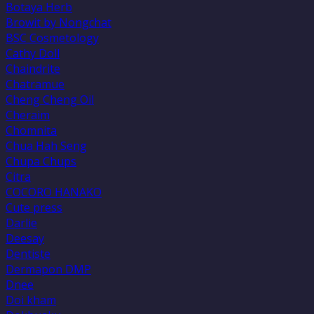
Botaya Herb
Browit by Nongchat
BSC Cosmetology
Cathy Doll
Chaindrite
Chatramue
Cheng Cheng Oil
Cheraim
Chomnita
Chua Hah Seng
Chupa Chups
Citra
COCORO HANAKO
Cute press
Darlie
Deesay
Dentiste
Dermapon DMP
Dnee
Doi kham