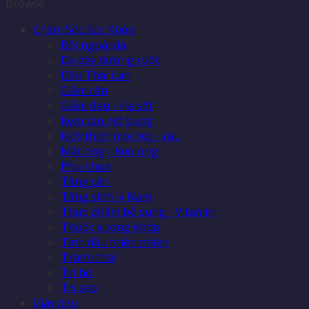
Browse
Chăm Sóc Sức Khỏe
Bôi ngoài da
Dạ dày đường ruột
Dầu Thái Lan
Giảm cân
Giảm đau - Hạ sốt
Kem tan mỡ bụng
Kích thích mọc tóc - râu
Mật ong - Keo ong
Phụ khoa
Tăng cân
Tăng sinh lý Nam
Thực phẩm bổ sung - Vitamin
Thuốc xương khớp
Tinh dầu thiên nhiên
Tránh thai
Trị ho
Trị sẹo
Giày dép