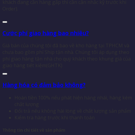
khách đang cần hàng gấp thì cần cân nhắc kỹ trước khi
Order).
Cước phí giao hàng bao nhiêu?
Giá bán của chúng tôi đã bao về kho hàng tại TPHCM và
chưa bao gồm phí Ship tận nhà. Chúng tôi áp dụng theo
phí giao hàng tận nhà cho quý khách theo khung giá của
giao hàng tiết kiệm(GHTK)
Hàng hóa có đảm bảo không?
Hoàn tiền 100% nếu phát hiện hàng nhái, hàng kém
chất lượng
Đổi trả nếu không hài lòng về chất lượng sản phẩm
Kiểm tra hàng trước khi thanh toán
Thông tin chi tiết về sản phẩm