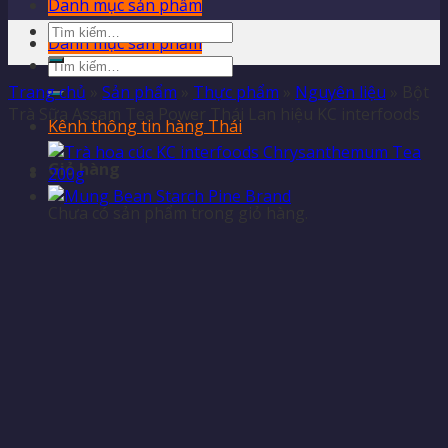
Danh mục sản phẩm
Tìm
Danh mục sản phẩm
kiếm:
Tìm
kiếm:
Trang chủ
»
Sản phẩm
»
Thực phẩm
»
Nguyên liệu
»
Bột
Trà Sữa Assam Tea Power Thái Lan hiệu KC interfoods
Kênh thông tin hàng Thái
Giỏ hàng
Chưa có sản phẩm trong giỏ hàng.