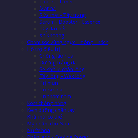
Lotion - Toner
Mặt nạ
Rửa mặt - Tẩy trang
Serum - Booster - Essence
Tẩy da chết
Xịt khoáng
Chăm sóc vùng ngực - mông - nách
Hỗ trợ điều trị
Chống lão hóa
Dưỡng trắng da
Se khít lỗ chân lông
Tẩy lông - Wax lông
Trị mụn
Trị rạn da
Trị thâm nám
Kem chống nắng
Kem dưỡng chân tay
Khử mùi cơ thể
Mỹ phẩm cho Nam
Nước hoa
Phấn lạnh - Cooling Power