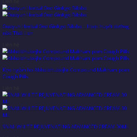
Liên hệ
Ouayun Herbal One Ginkgo Biloba – Hoạt huyết dưỡng
não Thái Lan
Liên hệ
Kẹo ngậm ho Abhaibhubejhr Compound Makham-pom
Cough Pills
Liên hệ
SNAILWHITE REJUVENATING ADVANCED CREAM 30ML