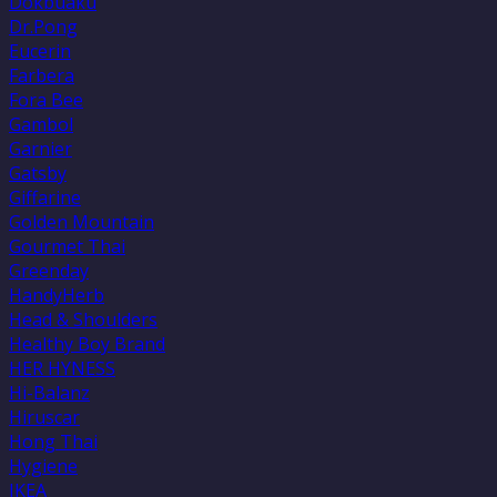
Dokbuaku
Dr.Pong
Eucerin
Farbera
Fora Bee
Gambol
Garnier
Gatsby
Giffarine
Golden Mountain
Gourmet Thai
Greenday
HandyHerb
Head & Shoulders
Healthy Boy Brand
HER HYNESS
Hi-Balanz
Hiruscar
Hong Thai
Hygiene
IKEA