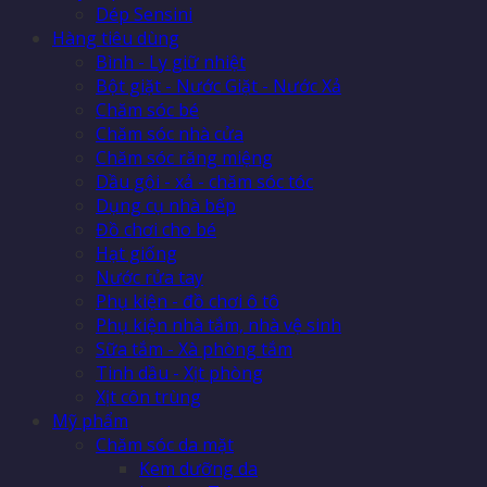
Dép Sensini
Hàng tiêu dùng
Bình - Ly giữ nhiệt
Bột giặt - Nước Giặt - Nước Xả
Chăm sóc bé
Chăm sóc nhà cửa
Chăm sóc răng miệng
Dầu gội - xả - chăm sóc tóc
Dụng cụ nhà bếp
Đồ chơi cho bé
Hạt giống
Nước rửa tay
Phụ kiện - đồ chơi ô tô
Phụ kiện nhà tắm, nhà vệ sinh
Sữa tắm - Xà phòng tắm
Tinh dầu - Xịt phòng
Xịt côn trùng
Mỹ phẩm
Chăm sóc da mặt
Kem dưỡng da