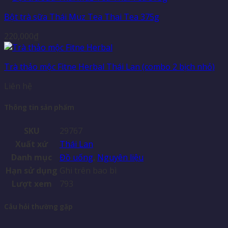
Bột trà sữa Thái Muz Tea Thai Tea 375g
220,000
₫
Trà thảo mộc Fitne Herbal Thái Lan (combo 2 bịch nhỏ)
Liên hệ
Thông tin sản phẩm
SKU
29767
Xuất xứ
Thái Lan
Danh mục
Đồ uống
,
Nguyên liệu
Hạn sử dụng
Ghi trên bao bì
Lượt xem
793
Câu hỏi thường gặp