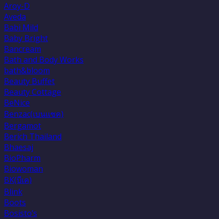
Aroy-D
Aveda
Babi Mild
Baby Bright
Bancream
Bath and Body Works
bath&bloom
Beauty Buffet
Beauty Cottage
BeNice
Benzac(เบนเเซค)
Bergamot
Berich Thailand
Bhaesaj
BioPharm
Biowoman
BK(บีเค)
Blink
Boots
Bosisto’s