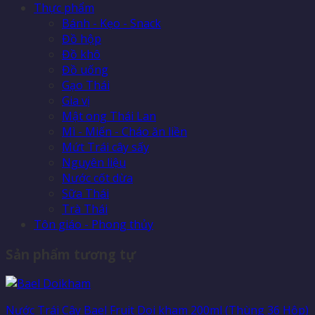
Thực phẩm
Bánh - Kẹo - Snack
Đồ hộp
Đồ khô
Đồ uống
Gạo Thái
Gia vị
Mật ong Thái Lan
Mì - Miến - Cháo ăn liền
Mứt Trái cây sấy
Nguyên liệu
Nước cốt dừa
Sữa Thái
Trà Thái
Tôn giáo - Phong thủy
Sản phẩm tương tự
Nước Trái Cây Bael Fruit Doi kham 200ml (Thùng 36 Hộp)