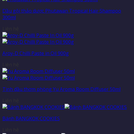
Dầu gội thảo dược Phutawan Tropical Hair Shampoo
300ml
Liên hệ
Aroy-D Chilli Paste in Oil 900g
Liên hệ
Tinh dầu thơm phòng Yu Aroma Room Diffuser 50ml
Liên hệ
Bánh BANGKOK COOKIES
Liên hệ