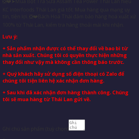
❎❤️➤Mua Bột Trà Sữa Assam Tea Power Thái Lan hiệu
KC interfoods Thái Lan giá tốt. Mua hàng qua mạng uy
tín, tiện lợi. ❎❤️Bách Hoá Thái đảm bảo hàng hoá xuất xứ
100% từ Thái Lan, kiểm tra hàng thoải mái khi nhận.
Lưu ý:
+ Sản phẩm nhận được có thể thay đổi về bao bì từ
nhà sản xuất. Chúng tôi có quyền thực hiện những
thay đổi như vậy mà không cần thông báo trước.
+ Quý khách hãy sử dụng số điện thoại có Zalo để
chúng tôi tiện liên hệ xác nhận đơn hàng.
+ Sau khi đã xác nhận đơn hàng thành công. Chúng
tôi sẽ mua hàng từ Thái Lan gửi về.
Ghi chú sản phẩm
(tuỳ chọn)