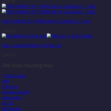
Liên hệ
HER HYNESS 3D POWER ACNE CLEAR GEL 12ML
Liên hệ
Dầu cù là RASYAN O-SOD BALM
Liên hệ
Tìm theo thương hiệu
12Nangpaya
4U2
A Bonne
Abhaibhubejhr
Ajinomoto
ALESE
AR Cosmo