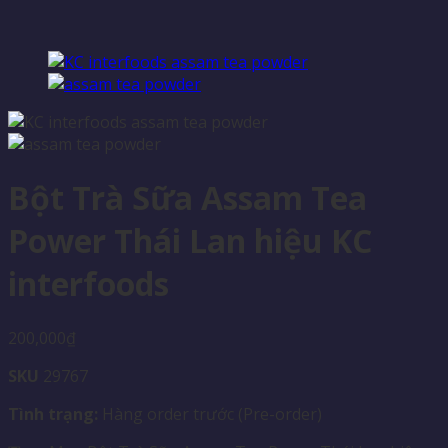
Bột Trà Sữa Assam Tea
Power Thái Lan hiệu KC
interfoods
200,000
₫
SKU
29767
Tình trạng:
Hàng order trước (Pre-order)