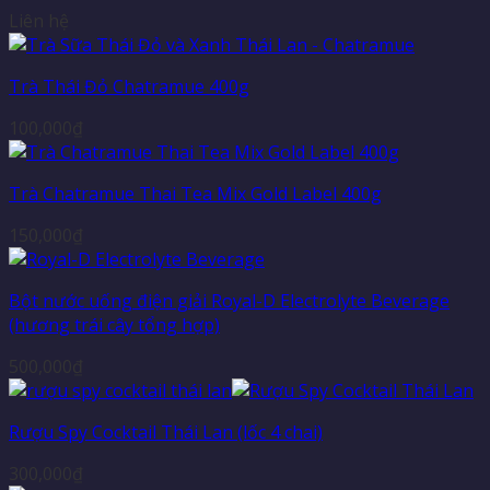
Liên hệ
Trà Thái Đỏ Chatramue 400g
100,000
₫
Trà Chatramue Thai Tea Mix Gold Label 400g
150,000
₫
Bột nước uống điện giải Royal-D Electrolyte Beverage
(hương trái cây tổng hợp)
500,000
₫
Rượu Spy Cocktail Thái Lan (lốc 4 chai)
300,000
₫