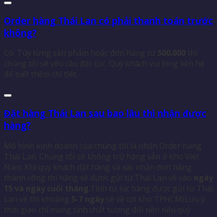
Order hàng Thái Lan có phải thanh toán trước
không?
Có. Tùy từng sản phẩm hoặc đơn hàng từ
500.000
thì
chúng tôi sẽ yêu cầu đặt cọc. Quý khách vui lòng liên hệ
để biết thêm chi tiết.
Đặt hàng Thái Lan sau bao lâu thì nhận được
hàng?
Mô hình kinh doanh của chúng tôi là nhận Order hàng
Thái Lan. Chúng tôi sẽ không trữ hàng sẵn ở kho Việt
Nam. Khi quý khách đặt hàng và xác nhận đơn hàng
thành công thì hàng sẽ được gửi từ Thái Lan về vào
ngày
15 và ngày cuối tháng
.Tính từ lúc hàng được gửi từ Thái
Lan về thì khoảng
5-7 ngày
sẽ về tới kho TPHCM(Lưu ý:
thời gian chỉ mang tính chất tương đối nên nếu quý