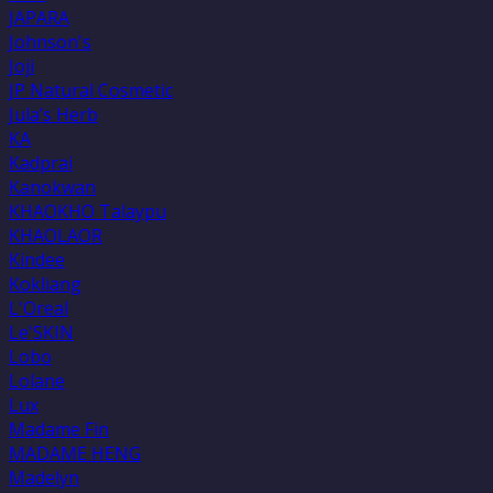
JAPARA
Johnson's
Joji
JP Natural Cosmetic
Jula’s Herb
KA
Kadprai
Kanokwan
KHAOKHO Talaypu
KHAOLAOR
Kindee
Kokliang
L'Oreal
Le'SKIN
Lobo
Lolane
Lux
Madame Fin
MADAME HENG
Madelyn