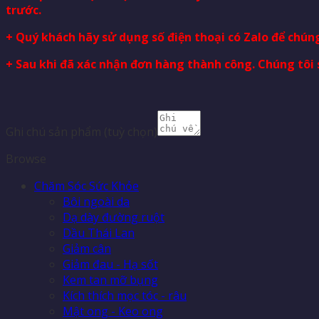
trước.
+ Quý khách hãy sử dụng số điện thoại có Zalo để chúng
+ Sau khi đã xác nhận đơn hàng thành công. Chúng tôi 
Ghi chú sản phẩm
(tuỳ chọn)
Browse
Chăm Sóc Sức Khỏe
Bôi ngoài da
Dạ dày đường ruột
Dầu Thái Lan
Giảm cân
Giảm đau - Hạ sốt
Kem tan mỡ bụng
Kích thích mọc tóc - râu
Mật ong - Keo ong