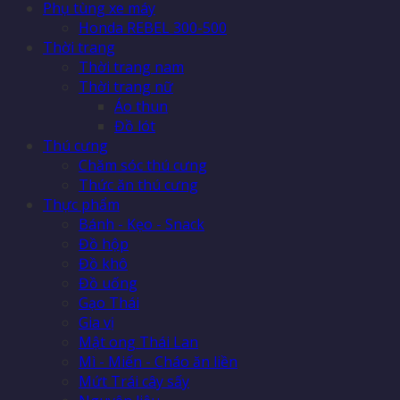
Phụ tùng xe máy
Honda REBEL 300-500
Thời trang
Thời trang nam
Thời trang nữ
Áo thun
Đồ lót
Thú cưng
Chăm sóc thú cưng
Thức ăn thú cưng
Thực phẩm
Bánh - Kẹo - Snack
Đồ hộp
Đồ khô
Đồ uống
Gạo Thái
Gia vị
Mật ong Thái Lan
Mì - Miến - Cháo ăn liền
Mứt Trái cây sấy