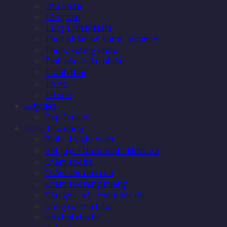
Phụ khoa
Tăng cân
Tăng sinh lý Nam
Thực phẩm bổ sung - Vitamin
Thuốc xương khớp
Tinh dầu thiên nhiên
Tránh thai
Trị ho
Trị sẹo
Giày dép
Dép Sensini
Hàng tiêu dùng
Bình - Ly giữ nhiệt
Bột giặt - Nước Giặt - Nước Xả
Chăm sóc bé
Chăm sóc nhà cửa
Chăm sóc răng miệng
Dầu gội - xả - chăm sóc tóc
Dụng cụ nhà bếp
Đồ chơi cho bé