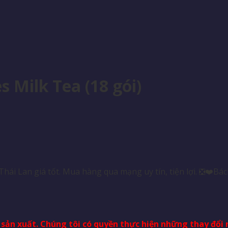
 Milk Tea (18 gói)
hái Lan giá tốt. Mua hàng qua mạng uy tín, tiện lợi. ❎❤️B
à sản xuất. Chúng tôi có quyền thực hiện những thay đổ