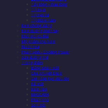
Tẩy lông - Wax lông
Trị mụn
Trị rạn da
Trị thâm nám
Kem chống nắng
Kem dưỡng chân tay
Khử mùi cơ thể
Mỹ phẩm cho Nam
Nước hoa
Phấn lạnh - Cooling Power
Sữa dưỡng thể
Trang điểm
Bảng phấn mắt
Che Khuyết Điểm
Gel - Sáp tạo kiểu tóc
Kẻ mắt
Kem nền
MASCARA
Phấn phủ
Son môi