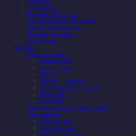
Hạt giống
Nước rửa tay
Phụ kiện - đồ chơi ô tô
Phụ kiện nhà tắm, nhà vệ sinh
Sữa tắm - Xà phòng tắm
Tinh dầu - Xịt phòng
Xịt côn trùng
Mỹ phẩm
Chăm sóc da mặt
Kem dưỡng da
Lotion - Toner
Mặt nạ
Rửa mặt - Tẩy trang
Serum - Booster - Essence
Tẩy da chết
Xịt khoáng
Chăm sóc vùng ngực - mông - nách
Hỗ trợ điều trị
Chống lão hóa
Dưỡng trắng da
Se khít lỗ chân lông