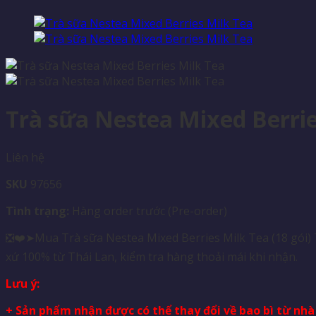
Trà sữa Nestea Mixed Berries
Liên hệ
SKU
97656
Tình trạng:
Hàng order trước (Pre-order)
❎❤️➤Mua Trà sữa Nestea Mixed Berries Milk Tea (18 gói) T
xứ 100% từ Thái Lan, kiểm tra hàng thoải mái khi nhận.
Lưu ý:
+ Sản phẩm nhận được có thể thay đổi về bao bì từ nh