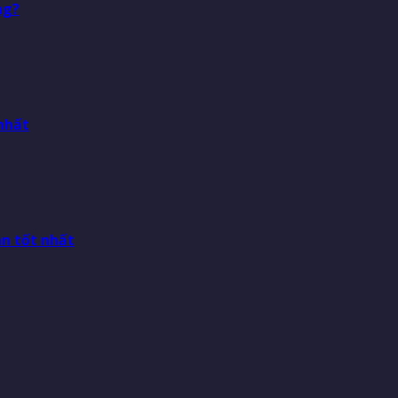
ng?
nhất
n tốt nhất