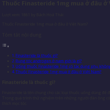
Thuốc Finasteride 1mg mua ở đâu ở
Lượt xem: 1861
by
Bách Hoá Thái
Thuốc Finasteride 1mg mua ở đâu ở Việt Nam?
Tóm tắt nội dung
Finasteride là thuốc gì?
Rụng tóc androgen ở nam giới là gì?
Uống thuốc Finasteride 1mg có tác dụng phụ khôn
Thuốc Finasteride 1mg mua ở đâu ở Việt Nam?
Finasteride là thuốc gì?
Finasteride là tên chung cho các loại thuốc uống dùng để đi
Trong quá trình thử nghiệm trên những người đàn ông có vấ
thích mọc tóc.