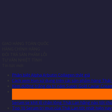
GIAO HÀNG TOÀN QUỐC
HÀNG CHÍNH HÃNG
ĐỔI TRẢ SẢN PHẨM LỖI
TƯ VẤN NHIỆT TÌNH
Tin tức mới
Phân biệt Alpha Arbutin Collagen thật giả
Cách xem Hạn sử dụng trên các sản phẩm hàng Thái
Kem dưỡng trắng da trị nám Super Gold Caviar Cream
04
Th10
Serum se khít lỗ chân lông Thái Lan hãng nào tốt cho
Top 10 Serum trị mụn của Thái Lan tốt nhất hiện nay