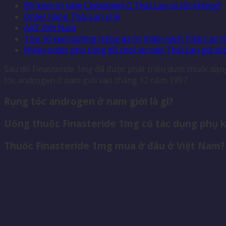
Bộ kem trị nám Clobetamil G Thái Lan có tốt không?
Order hàng Thái Lan sỉ lẻ
AIIZ Việt Nam
Top 10 kem dưỡng trắng da trị thâm nách Thái Lan t
Nhận order phụ tùng đồ chơi xe máy Thái Lan giá tốt
Sau đó Finasteride 1mg đã được phát triển dưới thuốc dạ
tóc androgen ở nam giới vào tháng 12 năm 1997.
Rụng tóc androgen ở nam giới là gì?
Uống thuốc Finasteride 1mg có tác dụng phụ 
Thuốc Finasteride 1mg mua ở đâu ở Việt Nam?