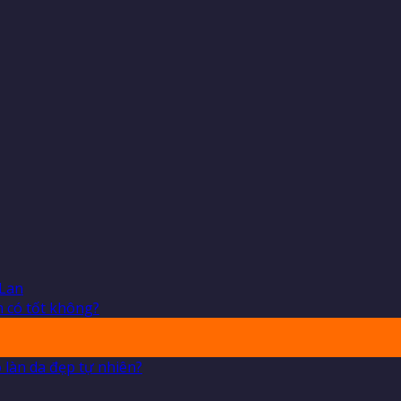
 Lan
 có tốt không?
 làn da đẹp tự nhiên?