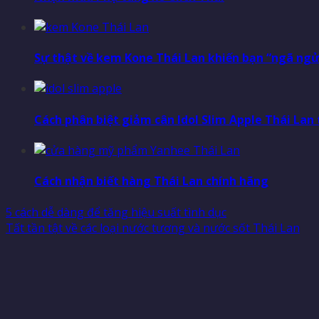
Sự thật về kem Kone Thái Lan khiến bạn “ngã ng
Cách phân biệt giảm cân Idol Slim Apple Thái Lan 
Cách nhận biết hàng Thái Lan chính hãng
5 cách dễ dàng để tăng hiệu suất tình dục
Tất tần tật về các loại nước tương và nước sốt Thái Lan