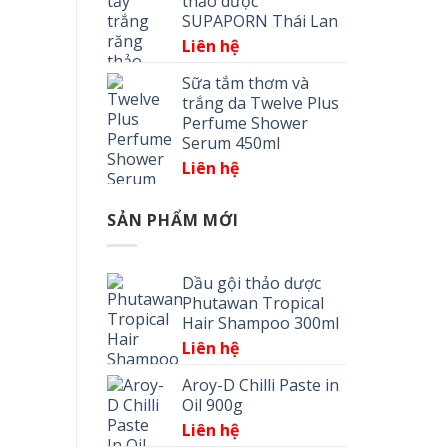
thảo dược
SUPAPORN Thái Lan
Liên hệ
Sữa tắm thơm và
trắng da Twelve Plus
Perfume Shower
Serum 450ml
Liên hệ
SẢN PHẨM MỚI
Dầu gội thảo dược
Phutawan Tropical
Hair Shampoo 300ml
Liên hệ
Aroy-D Chilli Paste in
Oil 900g
Liên hệ