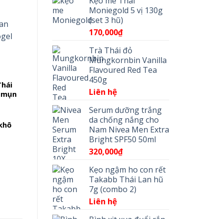
Kẹo me Thái
Moniegold 5 vị 130g
(set 3 hũ)
170,000
₫
Trà Thái đỏ
Mungkornbin Vanilla
Flavoured Red Tea
450g
Thái
Liên hệ
à mụn
Serum dưỡng trắng
da chống nắng cho
 khô
Nam Nivea Men Extra
Bright SPF50 50ml
320,000
₫
Kẹo ngậm ho con rết
Takabb Thái Lan hũ
7g (combo 2)
Liên hệ