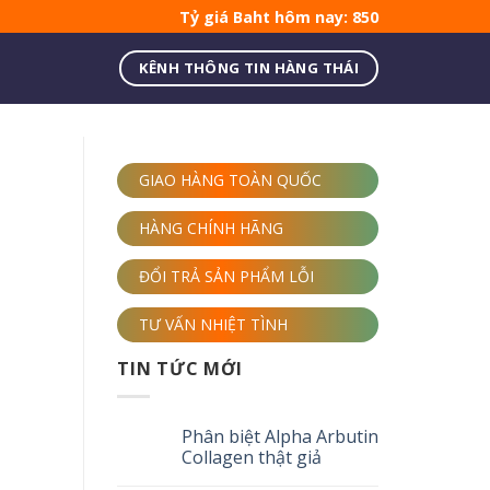
Tỷ giá Baht hôm nay: 850
KÊNH THÔNG TIN HÀNG THÁI
GIAO HÀNG TOÀN QUỐC
HÀNG CHÍNH HÃNG
ĐỔI TRẢ SẢN PHẨM LỖI
TƯ VẤN NHIỆT TÌNH
TIN TỨC MỚI
Phân biệt Alpha Arbutin
Collagen thật giả