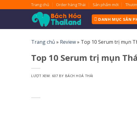
Skip
Trang chủ
Order hàng Thái
Sản phẩm mới
Thươn
to
content
DANH MỤC SẢN 
Trang chủ
»
Review
»
Top 10 Serum trị mụn Th
Top 10 Serum trị mụn Thá
LƯỢT XEM: 607
BY
BÁCH HOÁ THÁI