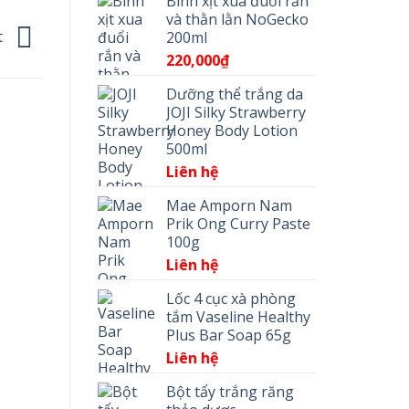
Bình xịt xua đuổi rắn
và thằn lằn NoGecko
t
200ml
220,000
₫
Dưỡng thể trắng da
JOJI Silky Strawberry
Honey Body Lotion
500ml
Liên hệ
Mae Amporn Nam
Prik Ong Curry Paste
100g
Liên hệ
Lốc 4 cục xà phòng
tắm Vaseline Healthy
Plus Bar Soap 65g
Liên hệ
Bột tẩy trắng răng