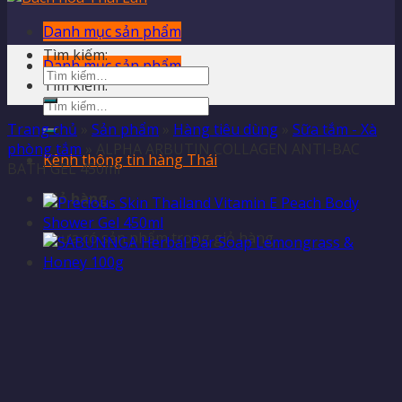
Danh mục sản phẩm
Tìm kiếm:
Danh mục sản phẩm
Tìm kiếm:
Trang chủ
»
Sản phẩm
»
Hàng tiêu dùng
»
Sữa tắm - Xà
phòng tắm
»
ALPHA ARBUTIN COLLAGEN ANTI-BAC
Kênh thông tin hàng Thái
BATH GEL 450ml
Giỏ hàng
Chưa có sản phẩm trong giỏ hàng.