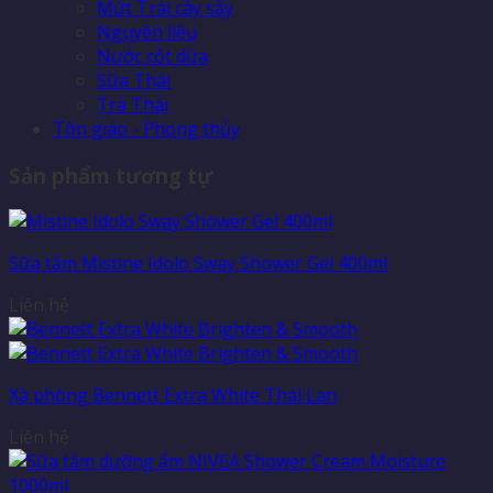
Mứt Trái cây sấy
Nguyên liệu
Nước cốt dừa
Sữa Thái
Trà Thái
Tôn giáo - Phong thủy
Sản phẩm tương tự
Sữa tắm Mistine Idolo Sway Shower Gel 400ml
Liên hệ
Xà phòng Bennett Extra White Thái Lan
Liên hệ