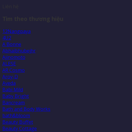
Liên hệ
Tìm theo thương hiệu
12Nangpaya
4U2
A Bonne
Abhaibhubejhr
Ajinomoto
ALESE
AR Cosmo
Aroy-D
Aveda
Babi Mild
Baby Bright
Bancream
Bath and Body Works
bath&bloom
Beauty Buffet
Beauty Cottage