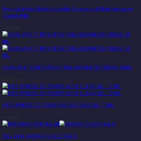
Kẹo ngậm ho Abhaibhubejhr Compound Makham-pom
Cough Pills
Liên hệ
SNAILWHITE REJUVENATING ADVANCED CREAM 30ML
Liên hệ
HER HYNESS 3D POWER ACNE CLEAR GEL 12ML
Liên hệ
Dầu cù là RASYAN O-SOD BALM