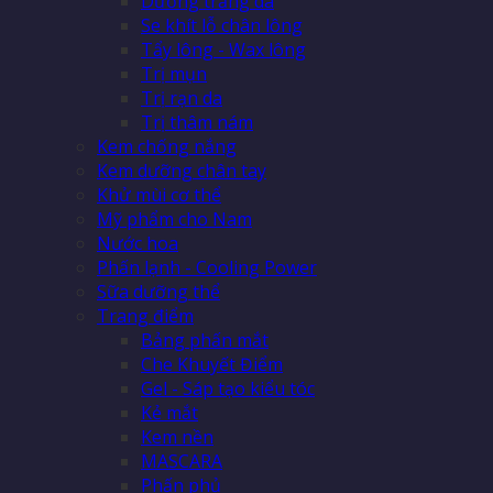
Dưỡng trắng da
Se khít lỗ chân lông
Tẩy lông - Wax lông
Trị mụn
Trị rạn da
Trị thâm nám
Kem chống nắng
Kem dưỡng chân tay
Khử mùi cơ thể
Mỹ phẩm cho Nam
Nước hoa
Phấn lạnh - Cooling Power
Sữa dưỡng thể
Trang điểm
Bảng phấn mắt
Che Khuyết Điểm
Gel - Sáp tạo kiểu tóc
Kẻ mắt
Kem nền
MASCARA
Phấn phủ