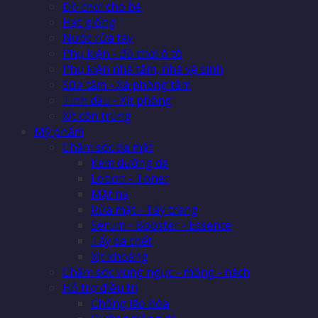
Đồ chơi cho bé
Hạt giống
Nước rửa tay
Phụ kiện - đồ chơi ô tô
Phụ kiện nhà tắm, nhà vệ sinh
Sữa tắm - Xà phòng tắm
Tinh dầu - Xịt phòng
Xịt côn trùng
Mỹ phẩm
Chăm sóc da mặt
Kem dưỡng da
Lotion - Toner
Mặt nạ
Rửa mặt - Tẩy trang
Serum - Booster - Essence
Tẩy da chết
Xịt khoáng
Chăm sóc vùng ngực - mông - nách
Hỗ trợ điều trị
Chống lão hóa