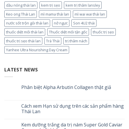
dầu nóng thái lan
kem trị sẹo
kem trị thâm lansley
Keo ong Thái Lan
mì mama thái lan
mì wai wai thái lan
nước sốt trộn gỏi thái lan
nở ngực
Son 4U2 thái
thuốc diệt mối thái lan
Thuốc diệt mối tận gốc
thuốc trị sẹo
thuốc trị sẹo thái lan
Trà Thái
trị thâm nách
Yanhee Ultra Nourishing Day Cream
LATEST NEWS
Phân biệt Alpha Arbutin Collagen thật giả
Cách xem Hạn sử dụng trên các sản phẩm hàng
Thái Lan
Kem dưỡng trắng da trị nám Super Gold Caviar