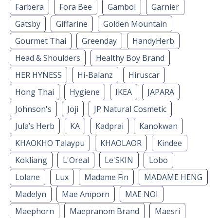
Farbera
Fora Bee
Gambol
Garnier
Gatsby
Giffarine
Golden Mountain
Gourmet Thai
Greenday
HandyHerb
Head & Shoulders
Healthy Boy Brand
HER HYNESS
Hi-Balanz
Hiruscar
Hong Thai
Hygiene
IKEA
JAPARA
Johnson's
Joji
JP Natural Cosmetic
Jula’s Herb
KA
Kadprai
Kanokwan
KHAOKHO Talaypu
KHAOLAOR
Kindee
Kokliang
L'Oreal
Le'SKIN
Lobo
Lolane
Lux
Madame Fin
MADAME HENG
Madelyn
Mae Amporn
MAE NOI
Maephorn
Maepranom Brand
Maesri