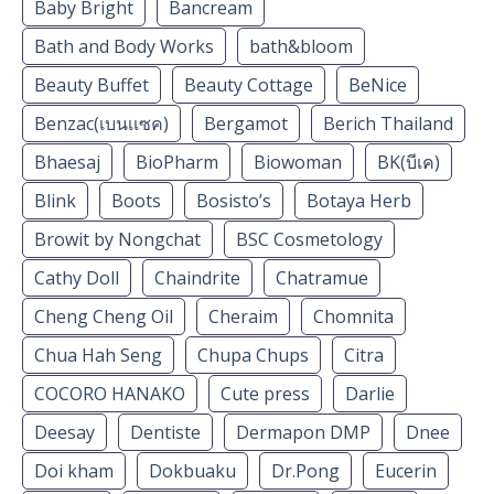
Baby Bright
Bancream
Bath and Body Works
bath&bloom
Beauty Buffet
Beauty Cottage
BeNice
Benzac(เบนเเซค)
Bergamot
Berich Thailand
Bhaesaj
BioPharm
Biowoman
BK(บีเค)
Blink
Boots
Bosisto’s
Botaya Herb
Browit by Nongchat
BSC Cosmetology
Cathy Doll
Chaindrite
Chatramue
Cheng Cheng Oil
Cheraim
Chomnita
Chua Hah Seng
Chupa Chups
Citra
COCORO HANAKO
Cute press
Darlie
Deesay
Dentiste
Dermapon DMP
Dnee
Doi kham
Dokbuaku
Dr.Pong
Eucerin