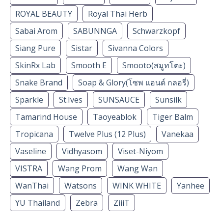
ROYAL BEAUTY
Royal Thai Herb
Sabai Arom
SABUNNGA
Schwarzkopf
Siang Pure
Sistar
Sivanna Colors
SkinRx Lab
Smooth E
Smooto(สมูทโตะ)
Snake Brand
Soap & Glory(โซพ แอนด์ กลอรี่)
Sparkle
St.Ives
SUNSAUCE
Sunsilk
Tamarind House
Taoyeablok
Tiger Balm
Tropicana
Twelve Plus (12 Plus)
Vanekaa
Vaseline
Vidhyasom
Viset-Niyom
VISTRA
Wang Prom
Wang Wan
WanThai
Watsons
WINK WHITE
Yanhee
YU Thailand
Zebra
ZiiiT