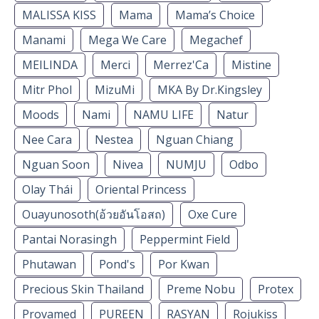
MALISSA KISS
Mama
Mama’s Choice
Manami
Mega We Care
Megachef
MEILINDA
Merci
Merrez'Ca
Mistine
Mitr Phol
MizuMi
MKA By Dr.Kingsley
Moods
Nami
NAMU LIFE
Natur
Nee Cara
Nestea
Nguan Chiang
Nguan Soon
Nivea
NUMJU
Odbo
Olay Thái
Oriental Princess
Ouayunosoth(อ้วยอันโอสถ)
Oxe Cure
Pantai Norasingh
Peppermint Field
Phutawan
Pond's
Por Kwan
Precious Skin Thailand
Preme Nobu
Protex
Provamed
PUREEN
RASYAN
Rojukiss