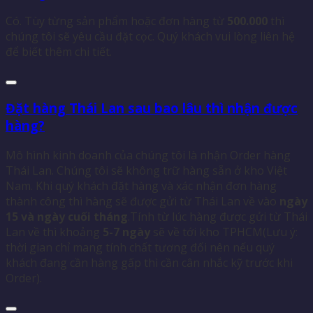
Có. Tùy từng sản phẩm hoặc đơn hàng từ
500.000
thì
chúng tôi sẽ yêu cầu đặt cọc. Quý khách vui lòng liên hệ
để biết thêm chi tiết.
Đặt hàng Thái Lan sau bao lâu thì nhận được
hàng?
Mô hình kinh doanh của chúng tôi là nhận Order hàng
Thái Lan. Chúng tôi sẽ không trữ hàng sẵn ở kho Việt
Nam. Khi quý khách đặt hàng và xác nhận đơn hàng
thành công thì hàng sẽ được gửi từ Thái Lan về vào
ngày
15 và ngày cuối tháng
.Tính từ lúc hàng được gửi từ Thái
Lan về thì khoảng
5-7 ngày
sẽ về tới kho TPHCM(Lưu ý:
thời gian chỉ mang tính chất tương đối nên nếu quý
khách đang cần hàng gấp thì cần cân nhắc kỹ trước khi
Order).