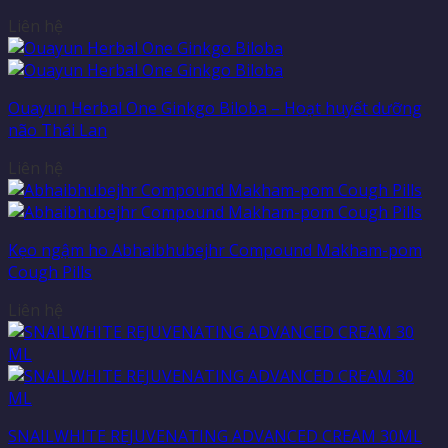
Liên hệ
Ouayun Herbal One Ginkgo Biloba – Hoạt huyết dưỡng
não Thái Lan
Liên hệ
Kẹo ngậm ho Abhaibhubejhr Compound Makham-pom
Cough Pills
Liên hệ
SNAILWHITE REJUVENATING ADVANCED CREAM 30ML