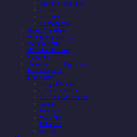
Tẩy lông - Wax lông
Trị mụn
Trị rạn da
Trị thâm nám
Kem chống nắng
Kem dưỡng chân tay
Khử mùi cơ thể
Mỹ phẩm cho Nam
Nước hoa
Phấn lạnh - Cooling Power
Sữa dưỡng thể
Trang điểm
Bảng phấn mắt
Che Khuyết Điểm
Gel - Sáp tạo kiểu tóc
Kẻ mắt
Kem nền
MASCARA
Phấn phủ
Son môi