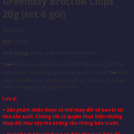
Greenday Broccoli Chips
20g (set 6 gói)
430,000
₫
SKU
23413
Tình trạng:
Hàng order trước (Pre-order)
❎❤️➤Mua Greenday Broccoli Chips 20g (set 6 gói) Thái
Lan giá tốt. Mua hàng qua mạng uy tín, tiện lợi. ❎❤️Bách
Hoá Thái đảm bảo hàng hoá xuất xứ 100% từ Thái Lan,
kiểm tra hàng thoải mái khi nhận.
Lưu ý:
+ Sản phẩm nhận được có thể thay đổi về bao bì từ
nhà sản xuất. Chúng tôi có quyền thực hiện những
thay đổi như vậy mà không cần thông báo trước.