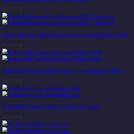
430,000
₫
Chuối sấy giòn nhân me Tamarind House 90g (set 5 gói)
320,000
₫
Xí Muội Me Tamarind House Thái Lan 50g (set 5 Hộp)
190,000
₫
Greenday Crispy Strawberry 25g ( set 6 gói)
430,000
₫