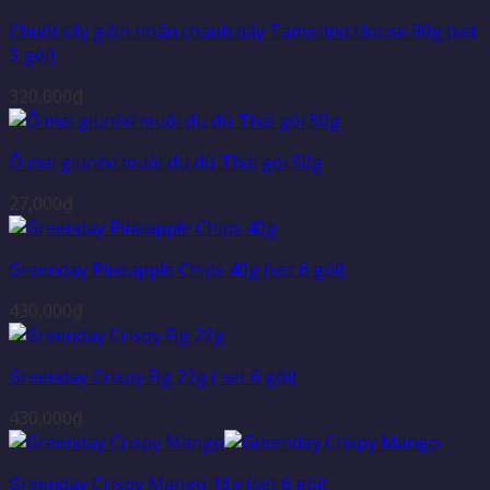
Chuối sấy giòn nhân chanh dây Tamarind House 90g (set
5 gói)
320,000
₫
Ô mai giun/xí muội đu đủ Thái gói 50g
27,000
₫
Greenday Pineapple Chips 40g (set 6 gói)
430,000
₫
Greenday Crispy Fig 22g ( set 6 gói)
430,000
₫
Greenday Crispy Mango 16g (set 6 gói)