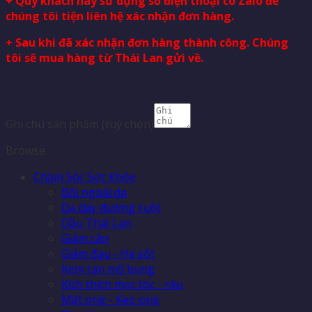
+ Quý khách hãy sử dụng số điện thoại có Zalo để
chúng tôi tiện liên hệ xác nhận đơn hàng.
+ Sau khi đã xác nhận đơn hàng thành công. Chúng
tôi sẽ mua hàng từ Thái Lan gửi về.
Ghi chú sản phẩm
(tuỳ chọn)
Browse
Chăm Sóc Sức Khỏe
Bôi ngoài da
Dạ dày đường ruột
Dầu Thái Lan
Giảm cân
Giảm đau - Hạ sốt
Kem tan mỡ bụng
Kích thích mọc tóc - râu
Mật ong - Keo ong