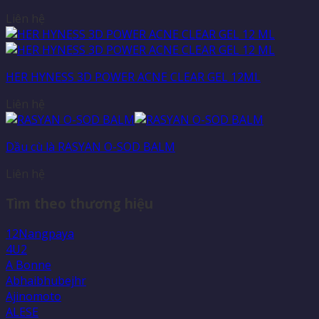
Liên hệ
HER HYNESS 3D POWER ACNE CLEAR GEL 12ML
Liên hệ
Dầu cù là RASYAN O-SOD BALM
Liên hệ
Tìm theo thương hiệu
12Nangpaya
4U2
A Bonne
Abhaibhubejhr
Ajinomoto
ALESE