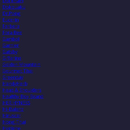
Doi kham
Dokbuaku
Dr.Pong
Eucerin
Farbera
Fora Bee
Gambol
Garnier
Gatsby
Giffarine
Golden Mountain
Gourmet Thai
Greenday
HandyHerb
Head & Shoulders
Healthy Boy Brand
HER HYNESS
Hi-Balanz
Hiruscar
Hong Thai
Hygiene