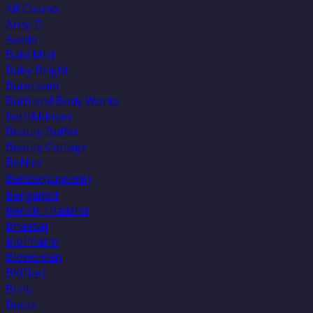
AR Cosmo
Aroy-D
Aveda
Babi Mild
Baby Bright
Bancream
Bath and Body Works
bath&bloom
Beauty Buffet
Beauty Cottage
BeNice
Benzac(เบนเเซค)
Bergamot
Berich Thailand
Bhaesaj
BioPharm
Biowoman
BK(บีเค)
Blink
Boots