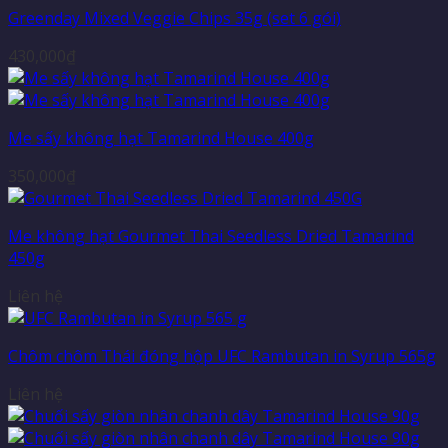
Greenday Mixed Veggie Chips 35g (set 6 gói)
430,000
₫
Me sấy không hạt Tamarind House 400g
350,000
₫
Me không hạt Gourmet Thai Seedless Dried Tamarind
450g
Liên hệ
Chôm chôm Thái đóng hộp UFC Rambutan in Syrup 565g
Liên hệ