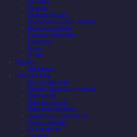
Phụ khoa
Tăng cân
Tăng sinh lý Nam
Thực phẩm bổ sung - Vitamin
Thuốc xương khớp
Tinh dầu thiên nhiên
Tránh thai
Trị ho
Trị sẹo
Giày dép
Dép Sensini
Hàng tiêu dùng
Bình - Ly giữ nhiệt
Bột giặt - Nước Giặt - Nước Xả
Chăm sóc bé
Chăm sóc nhà cửa
Chăm sóc răng miệng
Dầu gội - xả - chăm sóc tóc
Dụng cụ nhà bếp
Đồ chơi cho bé
Hạt giống