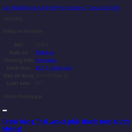
Me Thái không hạt Pin Phet Seedless Tamarind 200g
180,000
₫
Thông tin sản phẩm
SKU
23413
Xuất xứ
Thái Lan
Thương hiệu
Greenday
Danh mục
Mứt Trái cây sấy
Hạn sử dụng
Ghi trên bao bì
Lượt xem
657
Câu hỏi thường gặp
Order hàng Thái Lan có phải thanh toán trước
không?