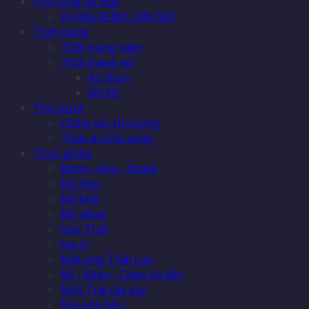
Phụ tùng xe máy
Honda REBEL 300-500
Thời trang
Thời trang nam
Thời trang nữ
Áo thun
Đồ lót
Thú cưng
Chăm sóc thú cưng
Thức ăn thú cưng
Thực phẩm
Bánh - Kẹo - Snack
Đồ hộp
Đồ khô
Đồ uống
Gạo Thái
Gia vị
Mật ong Thái Lan
Mì - Miến - Cháo ăn liền
Mứt Trái cây sấy
Nguyên liệu