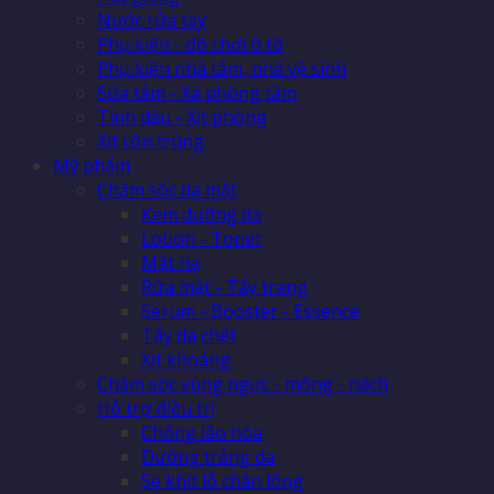
Nước rửa tay
Phụ kiện - đồ chơi ô tô
Phụ kiện nhà tắm, nhà vệ sinh
Sữa tắm - Xà phòng tắm
Tinh dầu - Xịt phòng
Xịt côn trùng
Mỹ phẩm
Chăm sóc da mặt
Kem dưỡng da
Lotion - Toner
Mặt nạ
Rửa mặt - Tẩy trang
Serum - Booster - Essence
Tẩy da chết
Xịt khoáng
Chăm sóc vùng ngực - mông - nách
Hỗ trợ điều trị
Chống lão hóa
Dưỡng trắng da
Se khít lỗ chân lông