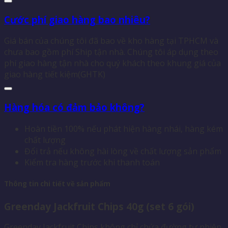
Cước phí giao hàng bao nhiêu?
Giá bán của chúng tôi đã bao về kho hàng tại TPHCM và
chưa bao gồm phí Ship tận nhà. Chúng tôi áp dụng theo
phí giao hàng tận nhà cho quý khách theo khung giá của
giao hàng tiết kiệm(GHTK)
Hàng hóa có đảm bảo không?
Hoàn tiền 100% nếu phát hiện hàng nhái, hàng kém
chất lượng
Đổi trả nếu không hài lòng về chất lượng sản phẩm
Kiểm tra hàng trước khi thanh toán
Thông tin chi tiết về sản phẩm
Greenday Jackfruit Chips 40g (set 6 gói)
Greenday Jackfruit Chips không chỉ chứa đường tự nhiên