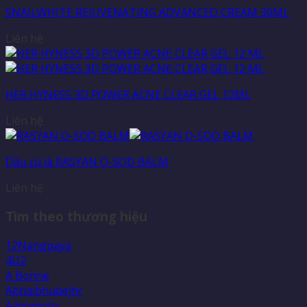
SNAILWHITE REJUVENATING ADVANCED CREAM 30ML
Liên hệ
HER HYNESS 3D POWER ACNE CLEAR GEL 12ML
Liên hệ
Dầu cù là RASYAN O-SOD BALM
Liên hệ
Tìm theo thương hiệu
12Nangpaya
4U2
A Bonne
Abhaibhubejhr
Ajinomoto