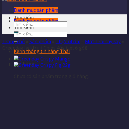
Danh mục sản phẩm
Tìm kiếm:
Danh mục sản phẩm
Tìm kiếm:
Trang chủ
»
Sản phẩm
»
Thực phẩm
»
Mứt Trái cây sấy
»
Greenday Jackfruit Chips 40g (set 6 gói)
Kênh thông tin hàng Thái
Giỏ hàng
Chưa có sản phẩm trong giỏ hàng.