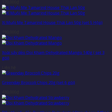
370,000
₫
Xí Muội Me Tamarind House Thái Lan 50g (set 5 Hộp)
190,000
₫
Xoài sấy dẻo Doi Kham Dehydrated Mango 140g ( set 3
gói)
Liên hệ
Greenday Broccoli Chips 20g (set 6 gói)
430,000
₫