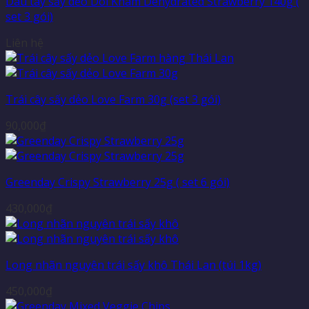
Dâu tây sấy dẻo Doi Kham Dehydrated Strawberry 140g (
set 3 gói)
Liên hệ
Trái cây sấy dẻo Love Farm 30g (set 3 gói)
90,000
₫
Greenday Crispy Strawberry 25g ( set 6 gói)
430,000
₫
Long nhãn nguyên trái sấy khô Thái Lan (túi 1kg)
450,000
₫