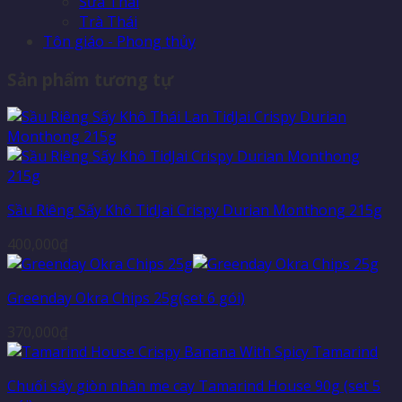
Sữa Thái
Trà Thái
Tôn giáo - Phong thủy
Sản phẩm tương tự
Sầu Riêng Sấy Khô TidJai Crispy Durian Monthong 215g
400,000
₫
Greenday Okra Chips 25g(set 6 gói)
370,000
₫
Chuối sấy giòn nhân me cay Tamarind House 90g (set 5