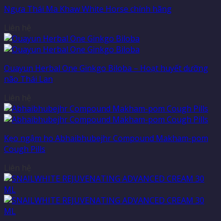
Ngựa Thái Ma Khaw White Horse chính hãng
Liên hệ
Ouayun Herbal One Ginkgo Biloba – Hoạt huyết dưỡng
não Thái Lan
Liên hệ
Kẹo ngậm ho Abhaibhubejhr Compound Makham-pom
Cough Pills
Liên hệ