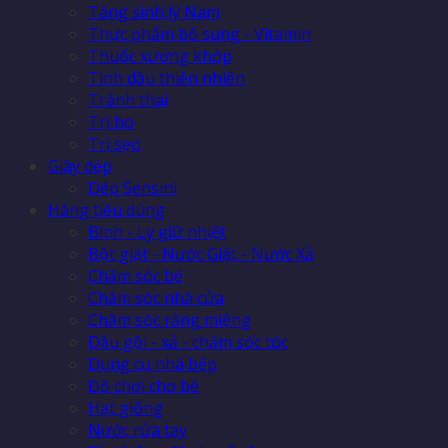
Tăng sinh lý Nam
Thực phẩm bổ sung - Vitamin
Thuốc xương khớp
Tinh dầu thiên nhiên
Tránh thai
Trị ho
Trị sẹo
Giày dép
Dép Sensini
Hàng tiêu dùng
Bình - Ly giữ nhiệt
Bột giặt - Nước Giặt - Nước Xả
Chăm sóc bé
Chăm sóc nhà cửa
Chăm sóc răng miệng
Dầu gội - xả - chăm sóc tóc
Dụng cụ nhà bếp
Đồ chơi cho bé
Hạt giống
Nước rửa tay