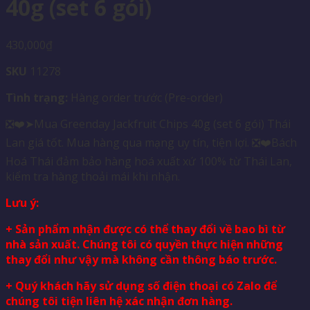
40g (set 6 gói)
430,000
₫
SKU
11278
Tình trạng:
Hàng order trước (Pre-order)
❎❤️➤Mua Greenday Jackfruit Chips 40g (set 6 gói) Thái
Lan giá tốt. Mua hàng qua mạng uy tín, tiện lợi. ❎❤️Bách
Hoá Thái đảm bảo hàng hoá xuất xứ 100% từ Thái Lan,
kiểm tra hàng thoải mái khi nhận.
Lưu ý:
+ Sản phẩm nhận được có thể thay đổi về bao bì từ
nhà sản xuất. Chúng tôi có quyền thực hiện những
thay đổi như vậy mà không cần thông báo trước.
+ Quý khách hãy sử dụng số điện thoại có Zalo để
chúng tôi tiện liên hệ xác nhận đơn hàng.