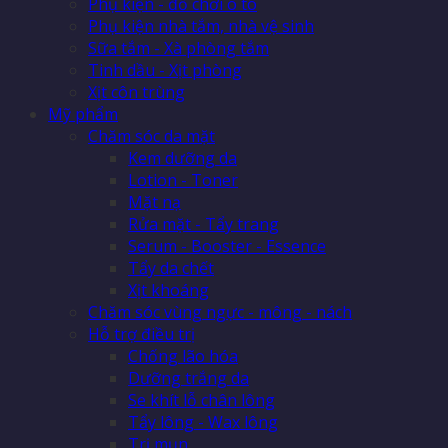
Phụ kiện - đồ chơi ô tô
Phụ kiện nhà tắm, nhà vệ sinh
Sữa tắm - Xà phòng tắm
Tinh dầu - Xịt phòng
Xịt côn trùng
Mỹ phẩm
Chăm sóc da mặt
Kem dưỡng da
Lotion - Toner
Mặt nạ
Rửa mặt - Tẩy trang
Serum - Booster - Essence
Tẩy da chết
Xịt khoáng
Chăm sóc vùng ngực - mông - nách
Hỗ trợ điều trị
Chống lão hóa
Dưỡng trắng da
Se khít lỗ chân lông
Tẩy lông - Wax lông
Trị mụn