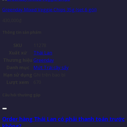
Greenday Mixed Veggie Chips 35g (set 6 gói)
430,000
₫
Thông tin sản phẩm
SKU
11278
Xuất xứ
Thái Lan
Thương hiệu
Greenday
Danh mục
Mứt Trái cây sấy
Hạn sử dụng
Ghi trên bao bì
Lượt xem
670
Câu hỏi thường gặp
Order hàng Thái Lan có phải thanh toán trước
không?