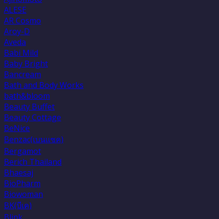
ALESE
AR Cosmo
Aroy-D
Aveda
Babi Mild
Baby Bright
Bancream
Bath and Body Works
bath&bloom
Beauty Buffet
Beauty Cottage
BeNice
Benzac(เบนเเซค)
Bergamot
Berich Thailand
Bhaesaj
BioPharm
Biowoman
BK(บีเค)
Blink