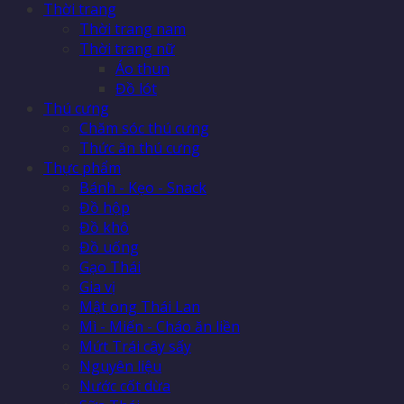
Thời trang
Thời trang nam
Thời trang nữ
Áo thun
Đồ lót
Thú cưng
Chăm sóc thú cưng
Thức ăn thú cưng
Thực phẩm
Bánh - Kẹo - Snack
Đồ hộp
Đồ khô
Đồ uống
Gạo Thái
Gia vị
Mật ong Thái Lan
Mì - Miến - Cháo ăn liền
Mứt Trái cây sấy
Nguyên liệu
Nước cốt dừa