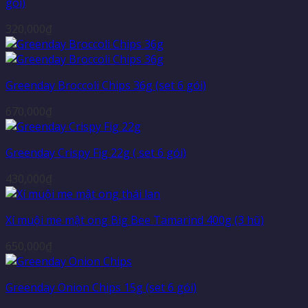
gói)
320,000
₫
Greenday Broccoli Chips 36g (set 6 gói)
670,000
₫
Greenday Crispy Fig 22g ( set 6 gói)
430,000
₫
Xí muội me mật ong Big Bee Tamarind 400g (3 hũ)
650,000
₫
Greenday Onion Chips 15g (set 6 gói)