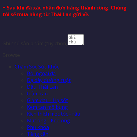
+ Sau khi đã xác nhận đơn hàng thành công. Chúng
tôi sẽ mua hàng từ Thái Lan gửi về.
Ghi chú sản phẩm
(tuỳ chọn)
Browse
Chăm Sóc Sức Khỏe
Bôi ngoài da
Dạ dày đường ruột
Dầu Thái Lan
Giảm cân
Giảm đau - Hạ sốt
Kem tan mỡ bụng
Kích thích mọc tóc - râu
Mật ong - Keo ong
Phụ khoa
Tăng cân