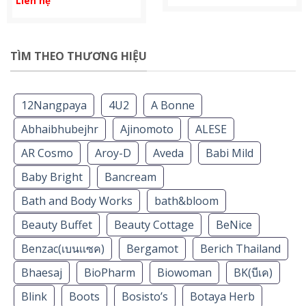
Liên hệ
TÌM THEO THƯƠNG HIỆU
12Nangpaya
4U2
A Bonne
Abhaibhubejhr
Ajinomoto
ALESE
AR Cosmo
Aroy-D
Aveda
Babi Mild
Baby Bright
Bancream
Bath and Body Works
bath&bloom
Beauty Buffet
Beauty Cottage
BeNice
Benzac(เบนเเซค)
Bergamot
Berich Thailand
Bhaesaj
BioPharm
Biowoman
BK(บีเค)
Blink
Boots
Bosisto’s
Botaya Herb