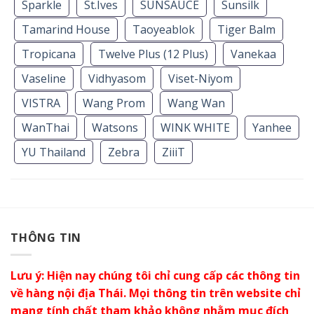
Sparkle
St.Ives
SUNSAUCE
Sunsilk
Tamarind House
Taoyeablok
Tiger Balm
Tropicana
Twelve Plus (12 Plus)
Vanekaa
Vaseline
Vidhyasom
Viset-Niyom
VISTRA
Wang Prom
Wang Wan
WanThai
Watsons
WINK WHITE
Yanhee
YU Thailand
Zebra
ZiiiT
THÔNG TIN
Lưu ý: Hiện nay chúng tôi chỉ cung cấp các thông tin
về hàng nội địa Thái. Mọi thông tin trên website chỉ
mang tính chất tham khảo không nhằm mục đích