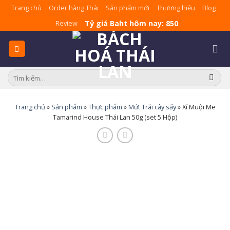
Skip
Trang chủ
Order hàng Thái
Sản phẩm mới
Thương hiệu
Blog
to
Tỷ giá Baht hôm nay: 850
Review
content
Tìm
kiếm:
Trang chủ
»
Sản phẩm
»
Thực phẩm
»
Mứt Trái cây sấy
»
Xí Muội Me
Tamarind House Thái Lan 50g (set 5 Hộp)