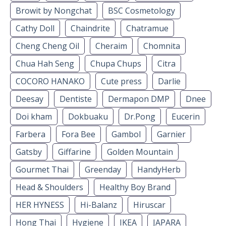
Browit by Nongchat
BSC Cosmetology
Cathy Doll
Chaindrite
Chatramue
Cheng Cheng Oil
Cheraim
Chomnita
Chua Hah Seng
Chupa Chups
Citra
COCORO HANAKO
Cute press
Darlie
Deesay
Dentiste
Dermapon DMP
Dnee
Doi kham
Dokbuaku
Dr.Pong
Eucerin
Farbera
Fora Bee
Gambol
Garnier
Gatsby
Giffarine
Golden Mountain
Gourmet Thai
Greenday
HandyHerb
Head & Shoulders
Healthy Boy Brand
HER HYNESS
Hi-Balanz
Hiruscar
Hong Thai
Hygiene
IKEA
JAPARA