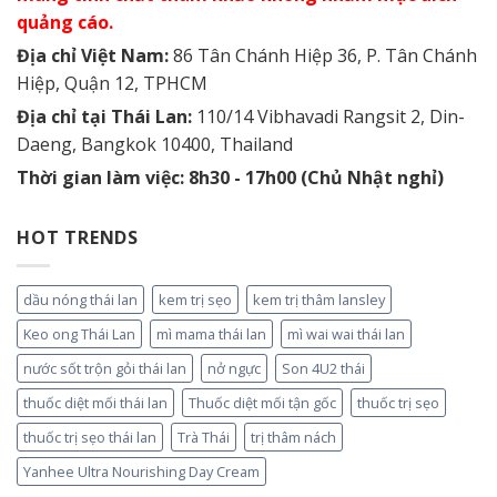
quảng cáo.
Địa chỉ Việt Nam:
86 Tân Chánh Hiệp 36, P. Tân Chánh
Hiệp, Quận 12, TPHCM
Địa chỉ tại Thái Lan:
110/14 Vibhavadi Rangsit 2, Din-
Daeng, Bangkok 10400, Thailand
Thời gian làm việc: 8h30 - 17h00 (Chủ Nhật nghỉ)
HOT TRENDS
dầu nóng thái lan
kem trị sẹo
kem trị thâm lansley
Keo ong Thái Lan
mì mama thái lan
mì wai wai thái lan
nước sốt trộn gỏi thái lan
nở ngực
Son 4U2 thái
thuốc diệt mối thái lan
Thuốc diệt mối tận gốc
thuốc trị sẹo
thuốc trị sẹo thái lan
Trà Thái
trị thâm nách
Yanhee Ultra Nourishing Day Cream