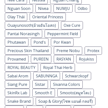
Nguan Soon
Nivea
NUMJU
Odbo
Olay Thái
Oriental Princess
Ouayunosoth(อ้วยอันโอสถ)
Oxe Cure
Pantai Norasingh
Peppermint Field
Phutawan
Pond's
Por Kwan
Precious Skin Thailand
Preme Nobu
Protex
Provamed
PUREEN
RASYAN
Rojukiss
ROYAL BEAUTY
Royal Thai Herb
Sabai Arom
SABUNNGA
Schwarzkopf
Siang Pure
Sistar
Sivanna Colors
SkinRx Lab
Smooth E
Smooto(สมูทโตะ)
Snake Brand
Soap & Glory(โซพ แอนด์ กลอรี่)