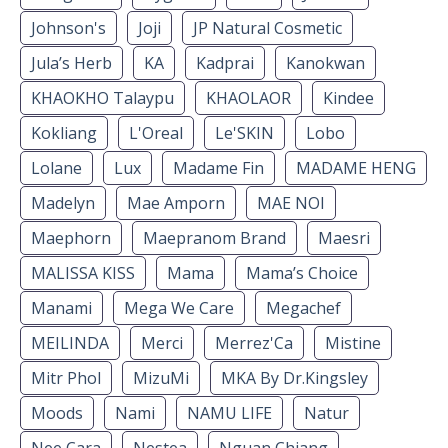
Johnson's
Joji
JP Natural Cosmetic
Jula’s Herb
KA
Kadprai
Kanokwan
KHAOKHO Talaypu
KHAOLAOR
Kindee
Kokliang
L'Oreal
Le'SKIN
Lobo
Lolane
Lux
Madame Fin
MADAME HENG
Madelyn
Mae Amporn
MAE NOI
Maephorn
Maepranom Brand
Maesri
MALISSA KISS
Mama
Mama’s Choice
Manami
Mega We Care
Megachef
MEILINDA
Merci
Merrez'Ca
Mistine
Mitr Phol
MizuMi
MKA By Dr.Kingsley
Moods
Nami
NAMU LIFE
Natur
Nee Cara
Nestea
Nguan Chiang