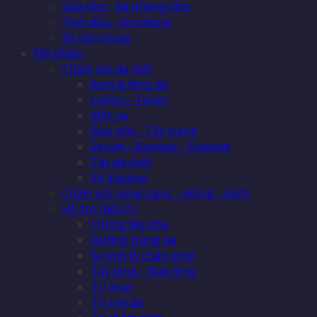
Sữa tắm - Xà phòng tắm
Tinh dầu - Xịt phòng
Xịt côn trùng
Mỹ phẩm
Chăm sóc da mặt
Kem dưỡng da
Lotion - Toner
Mặt nạ
Rửa mặt - Tẩy trang
Serum - Booster - Essence
Tẩy da chết
Xịt khoáng
Chăm sóc vùng ngực - mông - nách
Hỗ trợ điều trị
Chống lão hóa
Dưỡng trắng da
Se khít lỗ chân lông
Tẩy lông - Wax lông
Trị mụn
Trị rạn da