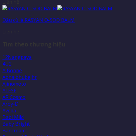
Liên hệ
Dầu cù là RASYAN O-SOD BALM
Liên hệ
Tìm theo thương hiệu
12Nangpaya
4U2
A Bonne
Abhaibhubejhr
Ajinomoto
ALESE
AR Cosmo
Aroy-D
Aveda
Babi Mild
Baby Bright
Bancream