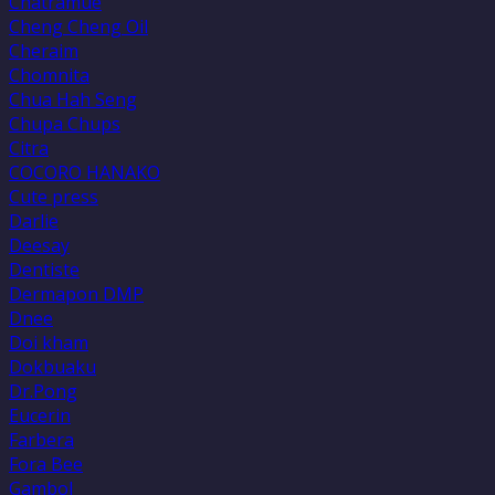
Chatramue
Cheng Cheng Oil
Cheraim
Chomnita
Chua Hah Seng
Chupa Chups
Citra
COCORO HANAKO
Cute press
Darlie
Deesay
Dentiste
Dermapon DMP
Dnee
Doi kham
Dokbuaku
Dr.Pong
Eucerin
Farbera
Fora Bee
Gambol