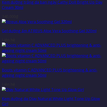
Kem dưỡng trắng da ban ngày Cathy Doll Bright Up Day
Cream 30ml
340,000
₫
Gel dưỡng ẩm ATREUS Aloe Vera Soothing Gel 320ml
Liên hệ
Boots vitamin C ADVANCED PLUS brightening & anti-
ageing night cream 50ml
Liên hệ
Kem dưỡng da Olay Natural White Light Tone Up Glow
Girl