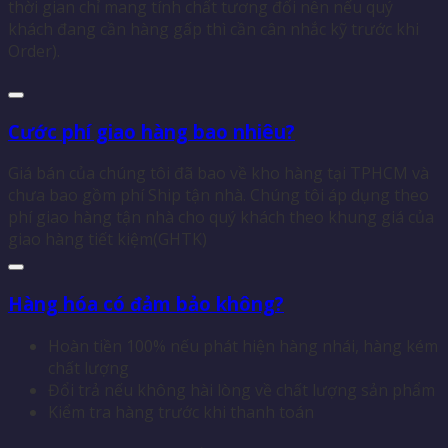
thời gian chỉ mang tính chất tương đối nên nếu quý
khách đang cần hàng gấp thì cần cân nhắc kỹ trước khi
Order).
Cước phí giao hàng bao nhiêu?
Giá bán của chúng tôi đã bao về kho hàng tại TPHCM và
chưa bao gồm phí Ship tận nhà. Chúng tôi áp dụng theo
phí giao hàng tận nhà cho quý khách theo khung giá của
giao hàng tiết kiệm(GHTK)
Hàng hóa có đảm bảo không?
Hoàn tiền 100% nếu phát hiện hàng nhái, hàng kém
chất lượng
Đổi trả nếu không hài lòng về chất lượng sản phẩm
Kiểm tra hàng trước khi thanh toán