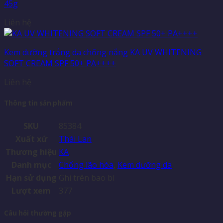
45g
Liên hệ
Kem dưỡng trắng da chống nắng KA UV WHITENING
SOFT CREAM SPF 50+ PA++++
Liên hệ
Thông tin sản phẩm
SKU
85384
Xuất xứ
Thái Lan
Thương hiệu
KA
Danh mục
Chống lão hóa
,
Kem dưỡng da
Hạn sử dụng
Ghi trên bao bì
Lượt xem
377
Câu hỏi thường gặp