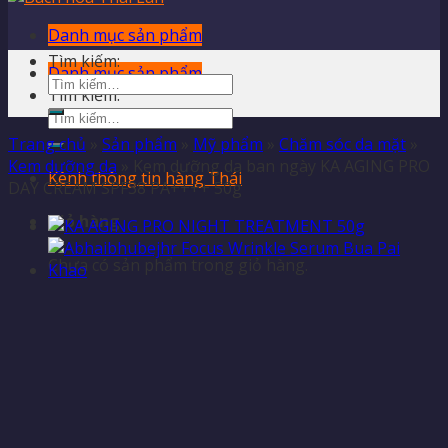
Danh mục sản phẩm
Tìm kiếm:
Danh mục sản phẩm
Tìm kiếm:
Trang chủ
»
Sản phẩm
»
Mỹ phẩm
»
Chăm sóc da mặt
»
Kem dưỡng da
»
Kem dưỡng da ban ngày KA AGING PRO
Kênh thông tin hàng Thái
DAY CREAM SPF38 PA++++ 50g
Giỏ hàng
Chưa có sản phẩm trong giỏ hàng.