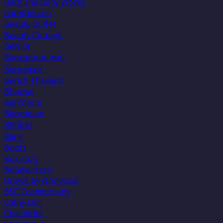
Bath and Body Works
bath&bloom
Beauty Buffet
Beauty Cottage
BeNice
Benzac(เบนเเซค)
Bergamot
Berich Thailand
Bhaesaj
BioPharm
Biowoman
BK(บีเค)
Blink
Boots
Bosisto’s
Botaya Herb
Browit by Nongchat
BSC Cosmetology
Cathy Doll
Chaindrite