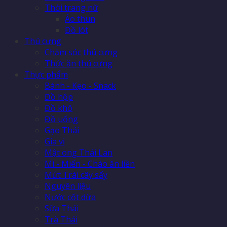
Thời trang nữ
Áo thun
Đồ lót
Thú cưng
Chăm sóc thú cưng
Thức ăn thú cưng
Thực phẩm
Bánh - Kẹo - Snack
Đồ hộp
Đồ khô
Đồ uống
Gạo Thái
Gia vị
Mật ong Thái Lan
Mì - Miến - Cháo ăn liền
Mứt Trái cây sấy
Nguyên liệu
Nước cốt dừa
Sữa Thái
Trà Thái