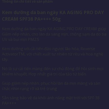
Thông tin chi tiết về sản phẩm
Kem dưỡng da ban ngày KA AGING PRO DAY
CREAM SPF38 PA++++ 50g
Kem dưỡng da ban ngày KA AGING PRO DAY CREAM giúp
Giảm nếp nhăn, cho làn da sáng mịn, chống sạm da do tia
UV và bụi mịn PM2.5
Kem dưỡng với cải tiến đảo ngược lão hóa, Reverse
ActivatorTM, với chiết xuất tự nhiên từ rêu và hoa nghệ
tây.
Nó là sự cải tiến mang đến sự chủ động để hồi sinh mọi
khiếm khuyết. Hợp nhất giá trị của tảo từ biển.
Giúp giảm nếp nhăn. phục hồi làn da mịn màng và săn
chắc nhìn rạng rỡ và trẻ trung
Sẵn sàng bảo vệ da khỏi ánh nắng mặt trời với SPF 38
PA++++