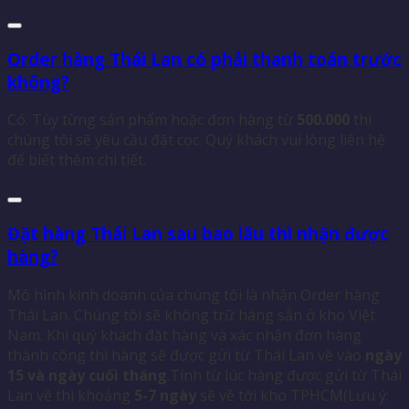
Order hàng Thái Lan có phải thanh toán trước
không?
Có. Tùy từng sản phẩm hoặc đơn hàng từ
500.000
thì
chúng tôi sẽ yêu cầu đặt cọc. Quý khách vui lòng liên hệ
để biết thêm chi tiết.
Đặt hàng Thái Lan sau bao lâu thì nhận được
hàng?
Mô hình kinh doanh của chúng tôi là nhận Order hàng
Thái Lan. Chúng tôi sẽ không trữ hàng sẵn ở kho Việt
Nam. Khi quý khách đặt hàng và xác nhận đơn hàng
thành công thì hàng sẽ được gửi từ Thái Lan về vào
ngày
15 và ngày cuối tháng
.Tính từ lúc hàng được gửi từ Thái
Lan về thì khoảng
5-7 ngày
sẽ về tới kho TPHCM(Lưu ý: