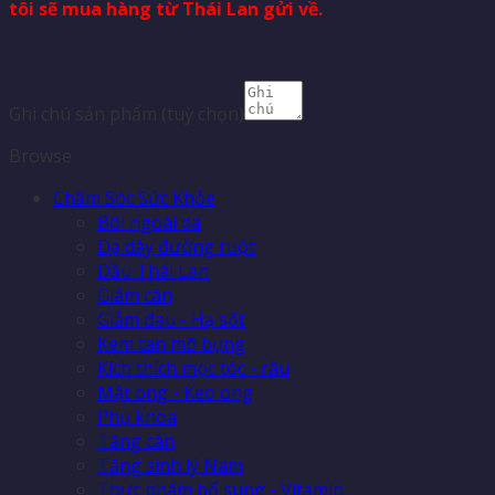
tôi sẽ mua hàng từ Thái Lan gửi về.
Ghi chú sản phẩm
(tuỳ chọn)
Browse
Chăm Sóc Sức Khỏe
Bôi ngoài da
Dạ dày đường ruột
Dầu Thái Lan
Giảm cân
Giảm đau - Hạ sốt
Kem tan mỡ bụng
Kích thích mọc tóc - râu
Mật ong - Keo ong
Phụ khoa
Tăng cân
Tăng sinh lý Nam
Thực phẩm bổ sung - Vitamin