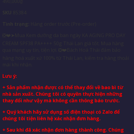
490,000
₫
SKU
85384
Tình trạng:
Hàng order trước (Pre-order)
❎❤️➤Mua Kem dưỡng da ban ngày KA AGING PRO DAY
CREAM SPF38 PA++++ 50g Thái Lan giá tốt. Mua hàng
qua mạng uy tín, tiện lợi. ❎❤️Bách Hoá Thái đảm bảo
hàng hoá xuất xứ 100% từ Thái Lan, kiểm tra hàng thoải
mái khi nhận.
Lưu ý:
+ Sản phẩm nhận được có thể thay đổi về bao bì từ
nhà sản xuất. Chúng tôi có quyền thực hiện những
thay đổi như vậy mà không cần thông báo trước.
+ Quý khách hãy sử dụng số điện thoại có Zalo để
chúng tôi tiện liên hệ xác nhận đơn hàng.
+ Sau khi đã xác nhận đơn hàng thành công. Chúng