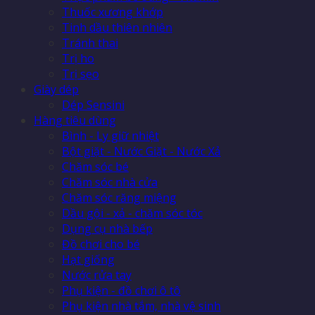
Thuốc xương khớp
Tinh dầu thiên nhiên
Tránh thai
Trị ho
Trị sẹo
Giày dép
Dép Sensini
Hàng tiêu dùng
Bình - Ly giữ nhiệt
Bột giặt - Nước Giặt - Nước Xả
Chăm sóc bé
Chăm sóc nhà cửa
Chăm sóc răng miệng
Dầu gội - xả - chăm sóc tóc
Dụng cụ nhà bếp
Đồ chơi cho bé
Hạt giống
Nước rửa tay
Phụ kiện - đồ chơi ô tô
Phụ kiện nhà tắm, nhà vệ sinh