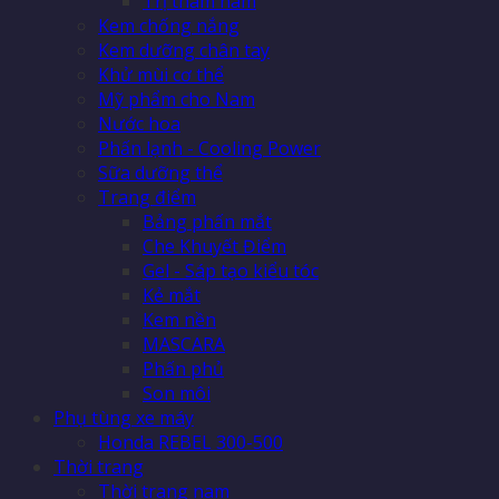
Trị thâm nám
Kem chống nắng
Kem dưỡng chân tay
Khử mùi cơ thể
Mỹ phẩm cho Nam
Nước hoa
Phấn lạnh - Cooling Power
Sữa dưỡng thể
Trang điểm
Bảng phấn mắt
Che Khuyết Điểm
Gel - Sáp tạo kiểu tóc
Kẻ mắt
Kem nền
MASCARA
Phấn phủ
Son môi
Phụ tùng xe máy
Honda REBEL 300-500
Thời trang
Thời trang nam