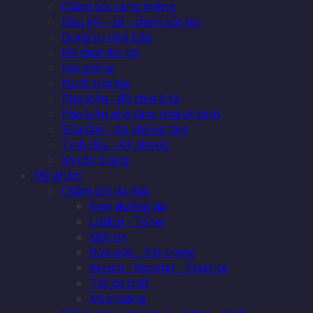
Chăm sóc răng miệng
Dầu gội - xả - chăm sóc tóc
Dụng cụ nhà bếp
Đồ chơi cho bé
Hạt giống
Nước rửa tay
Phụ kiện - đồ chơi ô tô
Phụ kiện nhà tắm, nhà vệ sinh
Sữa tắm - Xà phòng tắm
Tinh dầu - Xịt phòng
Xịt côn trùng
Mỹ phẩm
Chăm sóc da mặt
Kem dưỡng da
Lotion - Toner
Mặt nạ
Rửa mặt - Tẩy trang
Serum - Booster - Essence
Tẩy da chết
Xịt khoáng