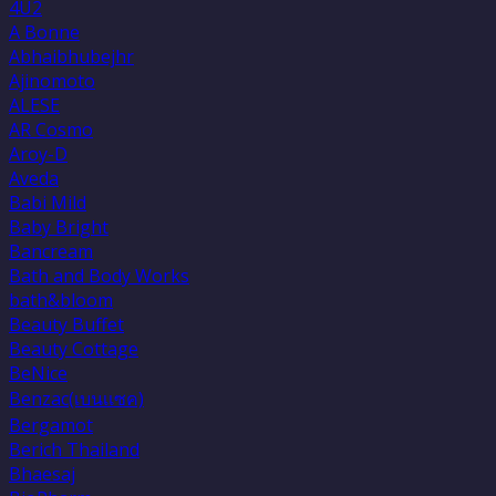
4U2
A Bonne
Abhaibhubejhr
Ajinomoto
ALESE
AR Cosmo
Aroy-D
Aveda
Babi Mild
Baby Bright
Bancream
Bath and Body Works
bath&bloom
Beauty Buffet
Beauty Cottage
BeNice
Benzac(เบนเเซค)
Bergamot
Berich Thailand
Bhaesaj