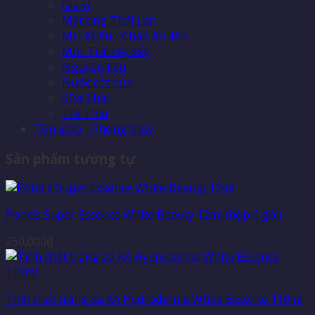
Gia vị
Mật ong Thái Lan
Mì - Miến - Cháo ăn liền
Mứt Trái cây sấy
Nguyên liệu
Nước cốt dừa
Sữa Thái
Trà Thái
Tôn giáo - Phong thủy
Sản phẩm tương tự
Pond’s Super Essence White Beauty 12ml (hộp 6 gói)
250,000
₫
Tinh chất trắng da KA Hydroderma White Essence 110ml