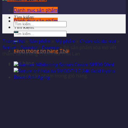
Danh mục sản phẩm
Tìm kiếm:
Danh mục sản phẩm
Tìm kiếm:
Trang chủ
»
Sản phẩm
»
Mỹ phẩm
»
Chăm sóc da mặt
»
Serum - Booster - Essence
»
Bộ sản phẩm xóa mờ vết
Kênh thông tin hàng Thái
thâm, tàn nhang Chomnita Thái Lan
Giỏ hàng
Chưa có sản phẩm trong giỏ hàng.