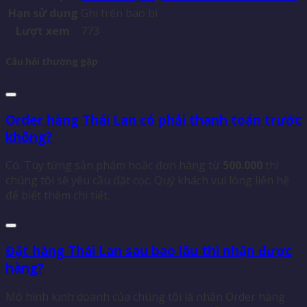
Hạn sử dụng
Ghi trên bao bì
Lượt xem
773
Câu hỏi thường gặp
Order hàng Thái Lan có phải thanh toán trước
không?
Có. Tùy từng sản phẩm hoặc đơn hàng từ
500.000
thì
chúng tôi sẽ yêu cầu đặt cọc. Quý khách vui lòng liên hệ
để biết thêm chi tiết.
Đặt hàng Thái Lan sau bao lâu thì nhận được
hàng?
Mô hình kinh doanh của chúng tôi là nhận Order hàng