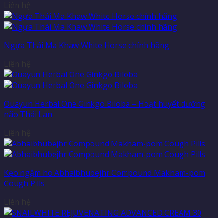
Liên hệ
Ngựa Thái Ma Khaw White Horse chính hãng
Liên hệ
Ouayun Herbal One Ginkgo Biloba – Hoạt huyết dưỡng
não Thái Lan
Liên hệ
Kẹo ngậm ho Abhaibhubejhr Compound Makham-pom
Cough Pills
Liên hệ