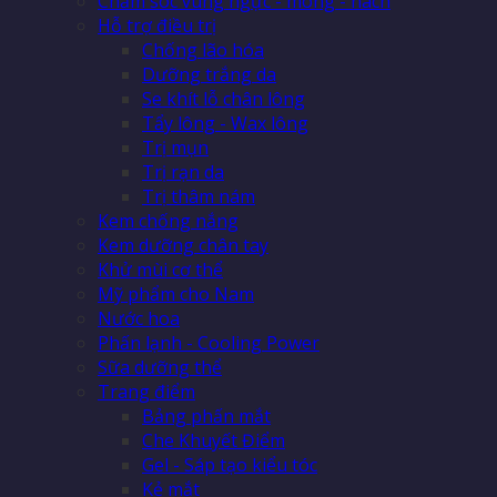
Chăm sóc vùng ngực - mông - nách
Hỗ trợ điều trị
Chống lão hóa
Dưỡng trắng da
Se khít lỗ chân lông
Tẩy lông - Wax lông
Trị mụn
Trị rạn da
Trị thâm nám
Kem chống nắng
Kem dưỡng chân tay
Khử mùi cơ thể
Mỹ phẩm cho Nam
Nước hoa
Phấn lạnh - Cooling Power
Sữa dưỡng thể
Trang điểm
Bảng phấn mắt
Che Khuyết Điểm
Gel - Sáp tạo kiểu tóc
Kẻ mắt