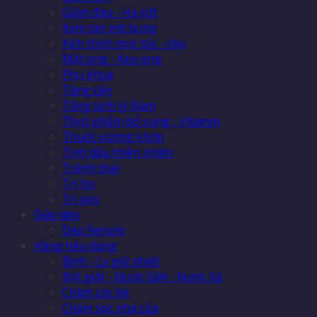
Giảm đau - Hạ sốt
Kem tan mỡ bụng
Kích thích mọc tóc - râu
Mật ong - Keo ong
Phụ khoa
Tăng cân
Tăng sinh lý Nam
Thực phẩm bổ sung - Vitamin
Thuốc xương khớp
Tinh dầu thiên nhiên
Tránh thai
Trị ho
Trị sẹo
Giày dép
Dép Sensini
Hàng tiêu dùng
Bình - Ly giữ nhiệt
Bột giặt - Nước Giặt - Nước Xả
Chăm sóc bé
Chăm sóc nhà cửa