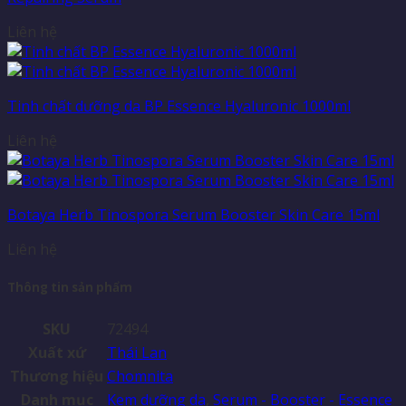
Liên hệ
Tinh chất dưỡng da BP Essence Hyaluronic 1000ml
Liên hệ
Botaya Herb Tinospora Serum Booster Skin Care 15ml
Liên hệ
Thông tin sản phẩm
SKU
72494
Xuất xứ
Thái Lan
Thương hiệu
Chomnita
Danh mục
Kem dưỡng da
,
Serum - Booster - Essence