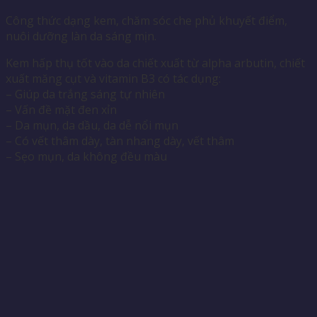
Công thức dạng kem, chăm sóc che phủ khuyết điểm,
nuôi dưỡng làn da sáng mịn.
Kem hấp thụ tốt vào da chiết xuất từ ​​alpha arbutin, chiết
xuất măng cụt và vitamin B3 có tác dụng:
– Giúp da trắng sáng tự nhiên
– Vấn đề mặt đen xỉn
– Da mụn, da dầu, da dễ nổi mụn
– Có vết thâm dày, tàn nhang dày, vết thâm
– Sẹo mụn, da không đều màu