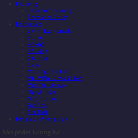
Thú cưng
Chăm sóc thú cưng
Thức ăn thú cưng
Thực phẩm
Bánh - Kẹo - Snack
Đồ hộp
Đồ khô
Đồ uống
Gạo Thái
Gia vị
Mật ong Thái Lan
Mì - Miến - Cháo ăn liền
Mứt Trái cây sấy
Nguyên liệu
Nước cốt dừa
Sữa Thái
Trà Thái
Tôn giáo - Phong thủy
Sản phẩm tương tự