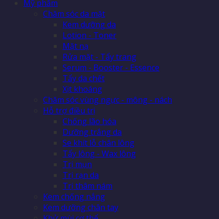
Mỹ phẩm
Chăm sóc da mặt
Kem dưỡng da
Lotion - Toner
Mặt nạ
Rửa mặt - Tẩy trang
Serum - Booster - Essence
Tẩy da chết
Xịt khoáng
Chăm sóc vùng ngực - mông - nách
Hỗ trợ điều trị
Chống lão hóa
Dưỡng trắng da
Se khít lỗ chân lông
Tẩy lông - Wax lông
Trị mụn
Trị rạn da
Trị thâm nám
Kem chống nắng
Kem dưỡng chân tay
Khử mùi cơ thể