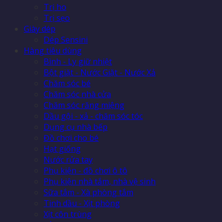
Trị ho
Trị sẹo
Giày dép
Dép Sensini
Hàng tiêu dùng
Bình - Ly giữ nhiệt
Bột giặt - Nước Giặt - Nước Xả
Chăm sóc bé
Chăm sóc nhà cửa
Chăm sóc răng miệng
Dầu gội - xả - chăm sóc tóc
Dụng cụ nhà bếp
Đồ chơi cho bé
Hạt giống
Nước rửa tay
Phụ kiện - đồ chơi ô tô
Phụ kiện nhà tắm, nhà vệ sinh
Sữa tắm - Xà phòng tắm
Tinh dầu - Xịt phòng
Xịt côn trùng