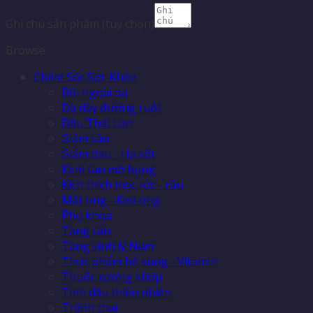
Ghi chú sản phẩm
(tuỳ chọn)
Browse
Chăm Sóc Sức Khỏe
Bôi ngoài da
Dạ dày đường ruột
Dầu Thái Lan
Giảm cân
Giảm đau - Hạ sốt
Kem tan mỡ bụng
Kích thích mọc tóc - râu
Mật ong - Keo ong
Phụ khoa
Tăng cân
Tăng sinh lý Nam
Thực phẩm bổ sung - Vitamin
Thuốc xương khớp
Tinh dầu thiên nhiên
Tránh thai