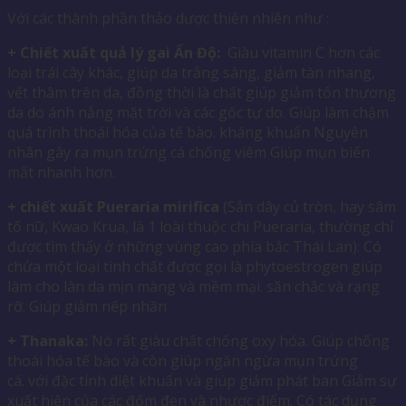
Với các thành phần thảo dược thiên nhiên như :
+ Chiết xuất quả lý gai Ấn Độ:
Giàu vitamin C hơn các
loại trái cây khác, giúp da trắng sáng, giảm tàn nhang,
vết thâm trên da, đồng thời là chất giúp giảm tổn thương
da do ánh nắng mặt trời và các gốc tự do. Giúp làm chậm
quá trình thoái hóa của tế bào. kháng khuẩn Nguyên
nhân gây ra mụn trứng cá chống viêm Giúp mụn biến
mất nhanh hơn.
+ chiết xuất Pueraria mirifica
(Sắn dây củ tròn, hay sâm
tố nữ, Kwao Krua, là 1 loài thuộc chi Pueraria, thường chỉ
được tìm thấy ở những vùng cao phía bắc Thái Lan): Có
chứa một loại tinh chất được gọi là phytoestrogen giúp
làm cho làn da mịn màng và mềm mại. săn chắc và rạng
rỡ. Giúp giảm nếp nhăn
+ Thanaka:
Nó rất giàu chất chống oxy hóa. Giúp chống
thoái hóa tế bào và còn giúp ngăn ngừa mụn trứng
cá. với đặc tính diệt khuẩn và giúp giảm phát ban Giảm sự
xuất hiện của các đốm đen và nhược điểm. Có tác dụng