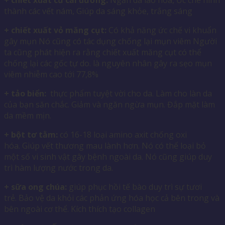
thành các vết nám, Giúp da sáng khỏe, trắng sáng
+ chiết xuất vỏ măng cụt:
Có khả năng ức chế vi khuẩn
gây mụn Nó cũng có tác dụng chống lại mụn viêm Người
ta cũng phát hiện ra rằng chiết xuất măng cụt có thể
chống lại các gốc tự do. là nguyên nhân gây ra sẹo mụn
viêm nhiễm cao tới 77,8%
+ tảo biển:
thực phẩm tuyệt vời cho da. Làm cho làn da
của bạn săn chắc. Giảm và ngăn ngừa mụn. Đắp mặt làm
da mềm mịn.
+ bột tơ tằm:
có 16-18 loại amino axit chống oxi
hóa. Giúp vết thương mau lành hơn. Nó có thể loại bỏ
một số vi sinh vật gây bệnh ngoài da. Nó cũng giúp duy
trì hàm lượng nước trong da.
+ sữa ong chúa:
giúp phục hồi tế bào duy trì sự tươi
trẻ. Bảo vệ da khỏi các phản ứng hóa học cả bên trong và
bên ngoài cơ thể. Kích thích tạo collagen