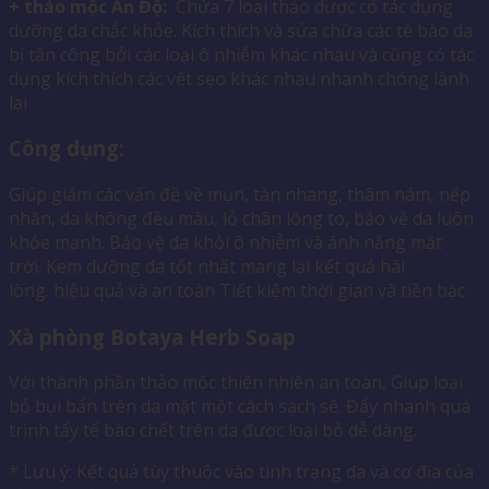
+ thảo mộc Ấn Độ:
Chứa 7 loại thảo dược có tác dụng
dưỡng da chắc khỏe. Kích thích và sửa chữa các tế bào da
bị tấn công bởi các loại ô nhiễm khác nhau và cũng có tác
dụng kích thích các vết sẹo khác nhau nhanh chóng lành
lại
Công dụng:
Giúp giảm các vấn đề về mụn, tàn nhang, thâm nám, nếp
nhăn, da không đều màu, lỗ chân lông to, bảo vệ da luôn
khỏe mạnh. Bảo vệ da khỏi ô nhiễm và ánh nắng mặt
trời. Kem dưỡng da tốt nhất mang lại kết quả hài
lòng. hiệu quả và an toàn Tiết kiệm thời gian và tiền bạc
Xà phòng Botaya Herb Soap
Với thành phần thảo mộc thiên nhiên an toàn, Giúp loại
bỏ bụi bẩn trên da mặt một cách sạch sẽ. Đẩy nhanh quá
trình tẩy tế bào chết trên da được loại bỏ dễ dàng.
* Lưu ý: Kết quả tùy thuộc vào tình trạng da và cơ địa của