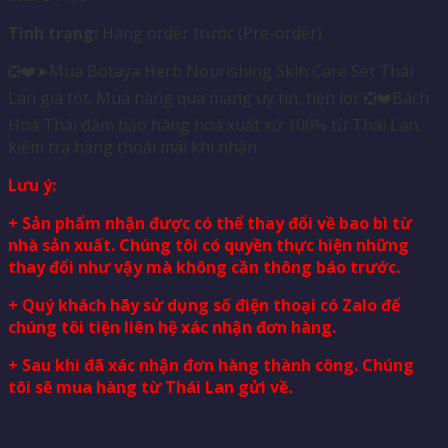
Tình trạng:
Hàng order trước (Pre-order)
❎❤️➤Mua Botaya Herb Nourishing Skin Care Set Thái
Lan giá tốt. Mua hàng qua mạng uy tín, tiện lợi. ❎❤️Bách
Hoá Thái đảm bảo hàng hoá xuất xứ 100% từ Thái Lan,
kiểm tra hàng thoải mái khi nhận.
Lưu ý:
+ Sản phẩm nhận được có thể thay đổi về bao bì từ
nhà sản xuất. Chúng tôi có quyền thực hiện những
thay đổi như vậy mà không cần thông báo trước.
+ Quý khách hãy sử dụng số điện thoại có Zalo để
chúng tôi tiện liên hệ xác nhận đơn hàng.
+ Sau khi đã xác nhận đơn hàng thành công. Chúng
tôi sẽ mua hàng từ Thái Lan gửi về.