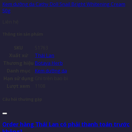
Kem dưỡng da Cathy Doll Snail Bright Whitening Cream
50g
Liên hệ
Thông tin sản phẩm
SKU
51763
Xuất xứ
Thái Lan
Thương hiệu
Botaya Herb
Danh mục
Kem dưỡng da
Hạn sử dụng
Ghi trên bao bì
Lượt xem
1108
Câu hỏi thường gặp
Order hàng Thái Lan có phải thanh toán trước
không?