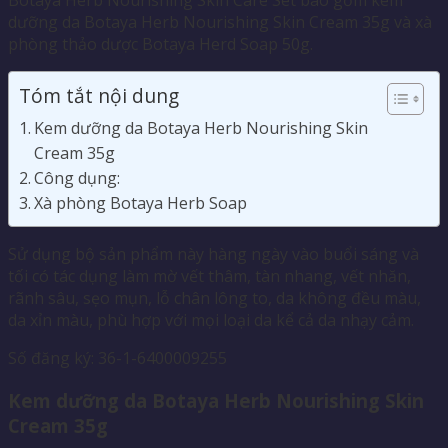
Botaya Herb Nourishing Skin Care Set bao gồm kem
dưỡng da Botaya Herb Nourishing Skin Cream 35g và xà
phòng thảo dược Botaya Herd Soap 50g.
Tóm tắt nội dung
Kem dưỡng da Botaya Herb Nourishing Skin
Cream 35g
Công dụng:
Xà phòng Botaya Herb Soap
Sử dụng bộ sản phẩm này hàng ngày vào buổi sáng và
tối có tác dụng làm mờ vết thâm, tàn nhang, vết nhăn,
rãnh sâu, sẹo mụn, lỗ chân lông to, da không đều màu,
da xỉn màu, phù hợp với mọi loại da kể cả da nhạy cảm.
Số đăng ký: 36-1-6400009255
Kem dưỡng da Botaya Herb Nourishing Skin
Cream 35g