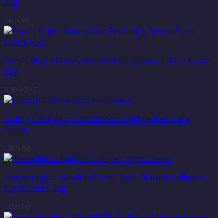
45g
Liên hệ
Pond’s Bright Beauty Skin Perfecting Serum Burst Cream
50g
340,000
₫
Dưỡng trắng da trị nám Smooth E White Baby Face
Serum
Liên hệ
Kem dưỡng da ban đêm Preme Nobu Natural Collagen
Night Cream 30g
Liên hệ