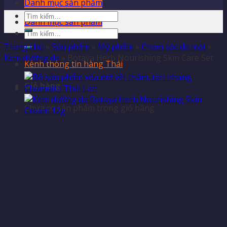
Danh mục sản phẩm
Tìm
Danh mục sản phẩm
kiếm:
Tìm
kiếm:
Trang chủ
»
Sản phẩm
»
Mỹ phẩm
»
Chăm sóc da mặt
»
Kem dưỡng da
»
Botaya Herb Nourishing Skin Care Set
Kênh thông tin hàng Thái
Giỏ hàng
Chưa có sản phẩm trong giỏ hàng.