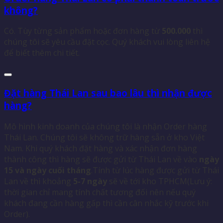
không?
Có. Tùy từng sản phẩm hoặc đơn hàng từ
500.000
thì
chúng tôi sẽ yêu cầu đặt cọc. Quý khách vui lòng liên hệ
để biết thêm chi tiết.
Đặt hàng Thái Lan sau bao lâu thì nhận được
hàng?
Mô hình kinh doanh của chúng tôi là nhận Order hàng
Thái Lan. Chúng tôi sẽ không trữ hàng sẵn ở kho Việt
Nam. Khi quý khách đặt hàng và xác nhận đơn hàng
thành công thì hàng sẽ được gửi từ Thái Lan về vào
ngày
15 và ngày cuối tháng
.Tính từ lúc hàng được gửi từ Thái
Lan về thì khoảng
5-7 ngày
sẽ về tới kho TPHCM(Lưu ý:
thời gian chỉ mang tính chất tương đối nên nếu quý
khách đang cần hàng gấp thì cần cân nhắc kỹ trước khi
Order).