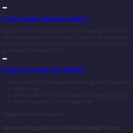
Cước phí giao hàng bao nhiêu?
Giá bán của chúng tôi đã bao về kho hàng tại TPHCM và
chưa bao gồm phí Ship tận nhà. Chúng tôi áp dụng theo
phí giao hàng tận nhà cho quý khách theo khung giá của
giao hàng tiết kiệm(GHTK)
Hàng hóa có đảm bảo không?
Hoàn tiền 100% nếu phát hiện hàng nhái, hàng kém
chất lượng
Đổi trả nếu không hài lòng về chất lượng sản phẩm
Kiểm tra hàng trước khi thanh toán
Thông tin chi tiết về sản phẩm
Serum chống lão hóa Abhaibhubejhr Focus