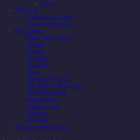
Đồ lót
Thú cưng
Chăm sóc thú cưng
Thức ăn thú cưng
Thực phẩm
Bánh - Kẹo - Snack
Đồ hộp
Đồ khô
Đồ uống
Gạo Thái
Gia vị
Mật ong Thái Lan
Mì - Miến - Cháo ăn liền
Mứt Trái cây sấy
Nguyên liệu
Nước cốt dừa
Sữa Thái
Trà Thái
Tôn giáo - Phong thủy