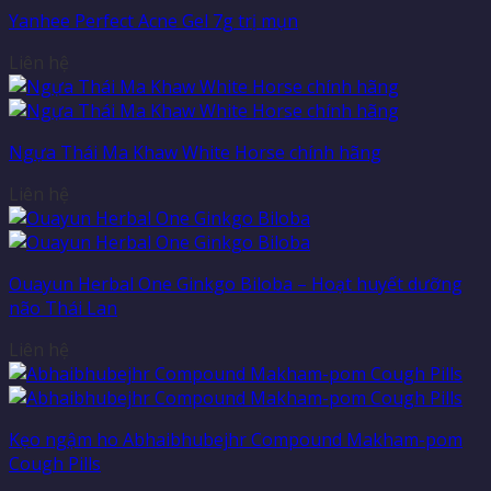
Yanhee Perfect Acne Gel 7g trị mụn
Liên hệ
Ngựa Thái Ma Khaw White Horse chính hãng
Liên hệ
Ouayun Herbal One Ginkgo Biloba – Hoạt huyết dưỡng
não Thái Lan
Liên hệ
Kẹo ngậm ho Abhaibhubejhr Compound Makham-pom
Cough Pills