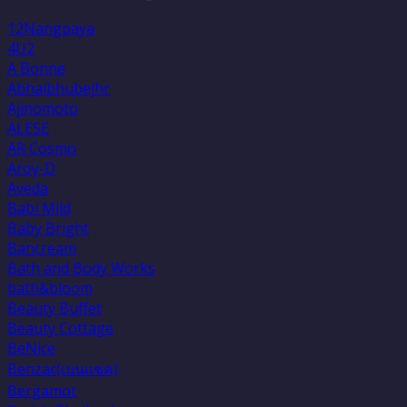
12Nangpaya
4U2
A Bonne
Abhaibhubejhr
Ajinomoto
ALESE
AR Cosmo
Aroy-D
Aveda
Babi Mild
Baby Bright
Bancream
Bath and Body Works
bath&bloom
Beauty Buffet
Beauty Cottage
BeNice
Benzac(เบนเเซค)
Bergamot