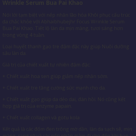
Wrinkle Serum Bua Pai Khao
Nói lời tạm biệt với nếp nhăn lão hóa Khôi phục cấu trúc
da chắc khỏe với Abhaibhubejhr Focus Wrinkle Serum
Bua Pai Khao.
Tiết lộ làn da mịn màng, tươi sáng hơn
trong vòng 4 tuần.
Loại huyết thanh gạo tre đậm đặc này giúp Nuôi dưỡng
sâu làn da.
Giá trị của chiết xuất tự nhiên đậm đặc:
+ Chiết xuất hoa sen giúp giảm nếp nhăn sớm.
+ Chiết xuất tre tăng cường sức mạnh cho da.
+ Chiết xuất gạo giúp da dẻo dai, đàn hồi. Nó cũng kết
hợp giá trị của enzyme papain.
+ Chiết xuất collagen và gotu kola
Kết quả là các đốm đen trông mờ dần, làn da sạch sẽ, mịn
màng, rạng rỡ và các nếp nhăn giảm đi cho đến khi bạn