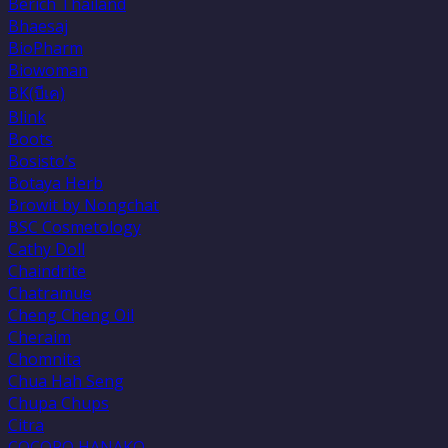
Berich Thailand
Bhaesaj
BioPharm
Biowoman
BK(บีเค)
Blink
Boots
Bosisto’s
Botaya Herb
Browit by Nongchat
BSC Cosmetology
Cathy Doll
Chaindrite
Chatramue
Cheng Cheng Oil
Cheraim
Chomnita
Chua Hah Seng
Chupa Chups
Citra
COCORO HANAKO