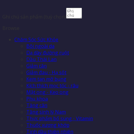
Ghi chú sản phẩm
(tuỳ chọn)
Browse
Chăm Sóc Sức Khỏe
Bôi ngoài da
Dạ dày đường ruột
Dầu Thái Lan
Giảm cân
Giảm đau - Hạ sốt
Kem tan mỡ bụng
Kích thích mọc tóc - râu
Mật ong - Keo ong
Phụ khoa
Tăng cân
Tăng sinh lý Nam
Thực phẩm bổ sung - Vitamin
Thuốc xương khớp
Tinh dầu thiên nhiên