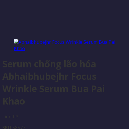
Serum chống lão hóa
Abhaibhubejhr Focus
Wrinkle Serum Bua Pai
Khao
Liên hệ
SKU
58577