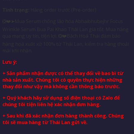
Tình trạng:
Hàng order trước (Pre-order)
❎❤️➤Mua Serum chống lão hóa Abhaibhubejhr Focus
Wrinkle Serum Bua Pai Khao Thái Lan giá tốt. Mua hàng
qua mạng uy tín, tiện lợi. ❎❤️Bách Hoá Thái đảm bảo
hàng hoá xuất xứ 100% từ Thái Lan, kiểm tra hàng thoải
mái khi nhận.
Lưu ý:
+ Sản phẩm nhận được có thể thay đổi về bao bì từ
nhà sản xuất. Chúng tôi có quyền thực hiện những
thay đổi như vậy mà không cần thông báo trước.
+ Quý khách hãy sử dụng số điện thoại có Zalo để
chúng tôi tiện liên hệ xác nhận đơn hàng.
+ Sau khi đã xác nhận đơn hàng thành công. Chúng
tôi sẽ mua hàng từ Thái Lan gửi về.