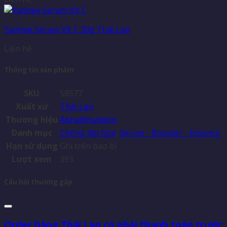
Yanhee Serum Vit C 20g Thái Lan
Liên hệ
Thông tin sản phẩm
SKU
58577
Xuất xứ
Thái Lan
Thương hiệu
Abhaibhubejhr
Danh mục
Chống lão hóa
,
Serum - Booster - Essence
Hạn sử dụng
Ghi trên bao bì
Lượt xem
393
Câu hỏi thường gặp
Order hàng Thái Lan có phải thanh toán trước