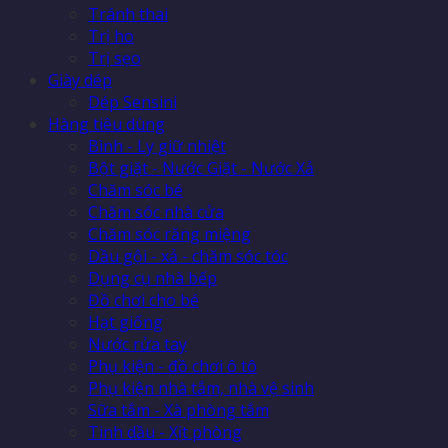
Tránh thai
Trị ho
Trị sẹo
Giày dép
Dép Sensini
Hàng tiêu dùng
Bình - Ly giữ nhiệt
Bột giặt - Nước Giặt - Nước Xả
Chăm sóc bé
Chăm sóc nhà cửa
Chăm sóc răng miệng
Dầu gội - xả - chăm sóc tóc
Dụng cụ nhà bếp
Đồ chơi cho bé
Hạt giống
Nước rửa tay
Phụ kiện - đồ chơi ô tô
Phụ kiện nhà tắm, nhà vệ sinh
Sữa tắm - Xà phòng tắm
Tinh dầu - Xịt phòng