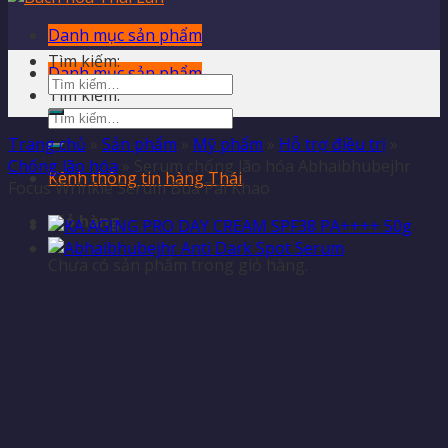
Danh mục sản phẩm
Tìm kiếm:
Danh mục sản phẩm
Tìm kiếm:
Trang chủ
»
Sản phẩm
»
Mỹ phẩm
»
Hỗ trợ điều trị
»
Chống lão hóa
»
Serum chống lão hóa Abhaibhubejhr
Kênh thông tin hàng Thái
Focus Wrinkle Serum Bua Pai Khao
Giỏ hàng
Chưa có sản phẩm trong giỏ hàng.