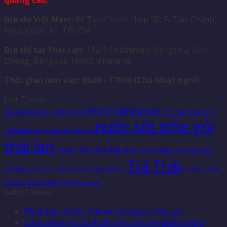
Địa chỉ Việt Nam:
86 Tân Chánh Hiệp 36, P. Tân Chánh
Hiệp, Quận 12, TPHCM
Địa chỉ tại Thái Lan:
110/14 Vibhavadi Rangsit 2, Din-
Daeng, Bangkok 10400, Thailand
Thời gian làm việc: 8h30 - 17h00 (Chủ Nhật nghỉ)
Hot Trends
kem trị thâm lansley
dầu nóng thái lan
kem trị sẹo
Keo ong Thái Lan
mì
nước sốt trộn gỏi
mama thái lan
mì wai wai thái lan
thái lan
Son 4U2 thái
nở ngực
thuốc diệt mối thái lan
Thuốc diệt
Trà Thái
mối tận gốc
thuốc trị sẹo
thuốc trị sẹo thái lan
trị thâm nách
Yanhee Ultra Nourishing Day Cream
Latest News
Phân biệt Alpha Arbutin Collagen thật giả
Cách xem Hạn sử dụng trên các sản phẩm hàng