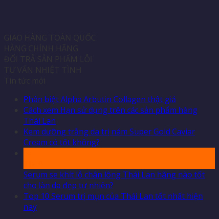
GIAO HÀNG TOÀN QUỐC
HÀNG CHÍNH HÃNG
ĐỔI TRẢ SẢN PHẨM LỖI
TƯ VẤN NHIỆT TÌNH
Tin tức mới
Phân biệt Alpha Arbutin Collagen thật giả
Cách xem Hạn sử dụng trên các sản phẩm hàng
Thái Lan
Kem dưỡng trắng da trị nám Super Gold Caviar
Cream có tốt không?
04
Th10
Serum se khít lỗ chân lông Thái Lan hãng nào tốt
cho làn da đẹp tự nhiên?
Top 10 Serum trị mụn của Thái Lan tốt nhất hiện
nay