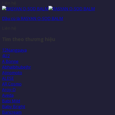
Liên hệ
Dầu cù là RASYAN O-SOD BALM
Liên hệ
Tìm theo thương hiệu
12Nangpaya
4U2
A Bonne
Abhaibhubejhr
Ajinomoto
ALESE
AR Cosmo
Aroy-D
Aveda
Babi Mild
Baby Bright
Bancream