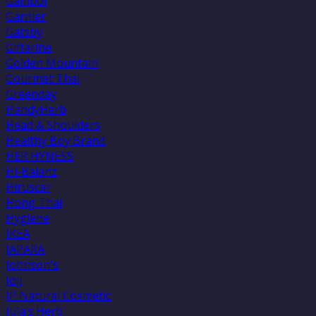
Gambol
Garnier
Gatsby
Giffarine
Golden Mountain
Gourmet Thai
Greenday
HandyHerb
Head & Shoulders
Healthy Boy Brand
HER HYNESS
Hi-Balanz
Hiruscar
Hong Thai
Hygiene
IKEA
JAPARA
Johnson's
Joji
JP Natural Cosmetic
Jula’s Herb