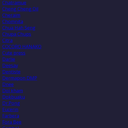
Chatramue
Cheng Cheng Oil
Cheraim
Chomnita
Chua Hah Seng
Chupa Chups
Citra
COCORO HANAKO
Cute press
Darlie
Deesay
Dentiste
Dermapon DMP
Dnee
Doi kham
Dokbuaku
Dr.Pong
Eucerin
Farbera
Fora Bee