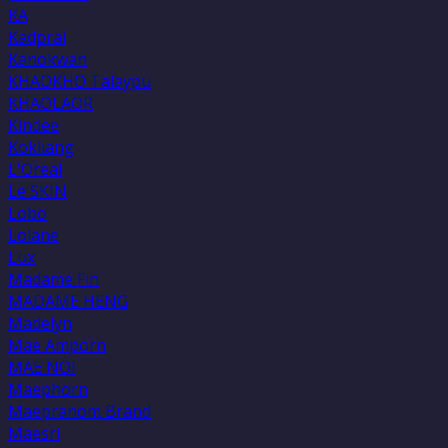
KA
Kadprai
Kanokwan
KHAOKHO Talaypu
KHAOLAOR
Kindee
Kokliang
L'Oreal
Le'SKIN
Lobo
Lolane
Lux
Madame Fin
MADAME HENG
Madelyn
Mae Amporn
MAE NOI
Maephorn
Maepranom Brand
Maesri