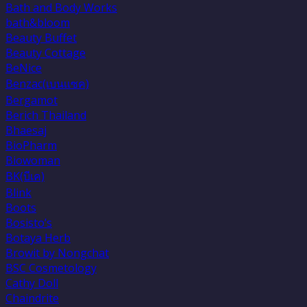
Bath and Body Works
bath&bloom
Beauty Buffet
Beauty Cottage
BeNice
Benzac(เบนเเซค)
Bergamot
Berich Thailand
Bhaesaj
BioPharm
Biowoman
BK(บีเค)
Blink
Boots
Bosisto’s
Botaya Herb
Browit by Nongchat
BSC Cosmetology
Cathy Doll
Chaindrite