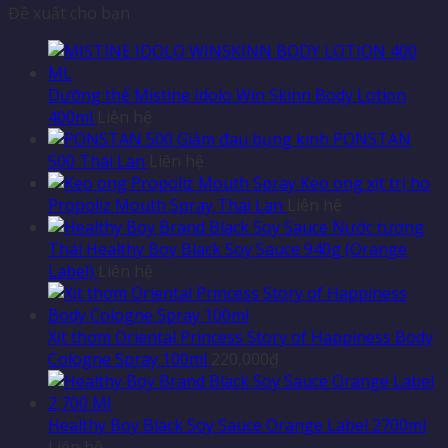
Đề xuất cho bạn
Dưỡng thể Mistine Idolo Win Skinn Body Lotion
400ml
Liên hệ
Giảm đau bụng kinh PONSTAN
500 Thái Lan
Liên hệ
Keo ong xịt trị ho
Propoliz Mouth Spray Thái Lan
Liên hệ
Nước tương
Thái Healthy Boy Black Soy Sauce 940g (Orange
Label)
Liên hệ
Xịt thơm Oriental Princess Story of Happiness Body
Cologne Spray 100ml
220,000
₫
Healthy Boy Black Soy Sauce Orange Label 2700ml
Liên hệ