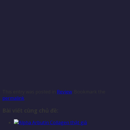
This entry was posted in
Review
. Bookmark the
permalink
.
Bài viết cùng chủ đề: