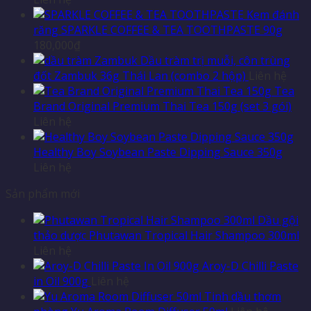
Kem đánh
răng SPARKLE COFFEE & TEA TOOTHPASTE 90g
180,000
₫
Dầu tràm trị muỗi, côn trùng
đốt Zambuk 36g Thái Lan (combo 2 hộp)
Liên hệ
Tea
Brand Original Premium Thai Tea 150g (set 3 gói)
Liên hệ
Healthy Boy Soybean Paste Dipping Sauce 350g
Liên hệ
Sản phẩm mới
Dầu gội
thảo dược Phutawan Tropical Hair Shampoo 300ml
Liên hệ
Aroy-D Chilli Paste
in Oil 900g
Liên hệ
Tinh dầu thơm