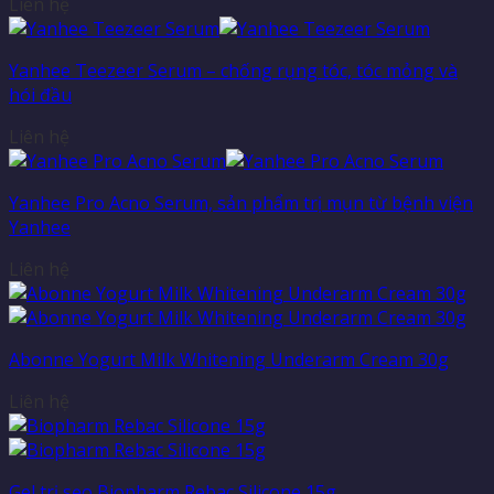
Liên hệ
Yanhee Teezeer Serum – chống rụng tóc, tóc mỏng và
hói đầu
Liên hệ
Yanhee Pro Acno Serum, sản phẩm trị mụn từ bệnh viện
Yanhee
Liên hệ
Abonne Yogurt Milk Whitening Underarm Cream 30g
Liên hệ
Gel trị sẹo Biopharm Rebac Silicone 15g