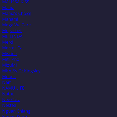
MALISSA KISS
Mama
Mama’s Choice
Manami
Mega We Care
Megachef
MEILINDA
Merci
Merrez'Ca
Mistine
Mitr Phol
MizuMi
MKA By Dr.Kingsley
Moods
Nami
NAMU LIFE
Natur
Nee Cara
Nestea
Nguan Chiang
Nguan Soon