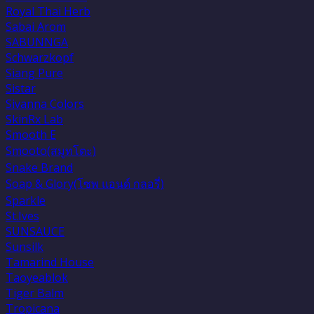
Royal Thai Herb
Sabai Arom
SABUNNGA
Schwarzkopf
Siang Pure
Sistar
Sivanna Colors
SkinRx Lab
Smooth E
Smooto(สมูทโตะ)
Snake Brand
Soap & Glory(โซพ แอนด์ กลอรี่)
Sparkle
St.Ives
SUNSAUCE
Sunsilk
Tamarind House
Taoyeablok
Tiger Balm
Tropicana