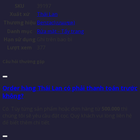
SKU
39197
Xuất xứ
Thái Lan
Thương hiệu
Benzac(เบนเเซค)
Danh mục
Rửa mặt - Tẩy trang
Hạn sử dụng
Ghi trên bao bì
Lượt xem
377
Câu hỏi thường gặp
Order hàng Thái Lan có phải thanh toán trước
không?
Có. Tùy từng sản phẩm hoặc đơn hàng từ
500.000
thì
chúng tôi sẽ yêu cầu đặt cọc. Quý khách vui lòng liên hệ
để biết thêm chi tiết.