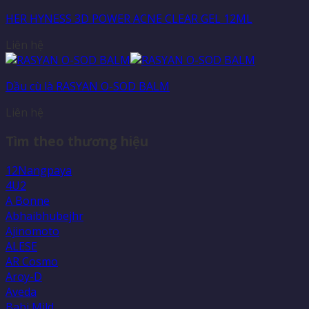
HER HYNESS 3D POWER ACNE CLEAR GEL 12ML
Liên hệ
Dầu cù là RASYAN O-SOD BALM
Liên hệ
Tìm theo thương hiệu
12Nangpaya
4U2
A Bonne
Abhaibhubejhr
Ajinomoto
ALESE
AR Cosmo
Aroy-D
Aveda
Babi Mild