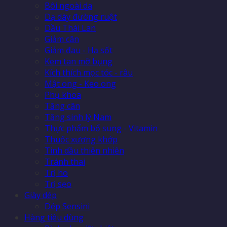
Bôi ngoài da
Dạ dày đường ruột
Dầu Thái Lan
Giảm cân
Giảm đau - Hạ sốt
Kem tan mỡ bụng
Kích thích mọc tóc - râu
Mật ong - Keo ong
Phụ khoa
Tăng cân
Tăng sinh lý Nam
Thực phẩm bổ sung - Vitamin
Thuốc xương khớp
Tinh dầu thiên nhiên
Tránh thai
Trị ho
Trị sẹo
Giày dép
Dép Sensini
Hàng tiêu dùng