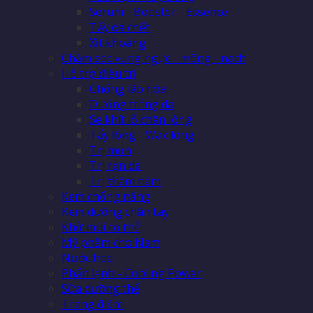
Serum - Booster - Essence
Tẩy da chết
Xịt khoáng
Chăm sóc vùng ngực - mông - nách
Hỗ trợ điều trị
Chống lão hóa
Dưỡng trắng da
Se khít lỗ chân lông
Tẩy lông - Wax lông
Trị mụn
Trị rạn da
Trị thâm nám
Kem chống nắng
Kem dưỡng chân tay
Khử mùi cơ thể
Mỹ phẩm cho Nam
Nước hoa
Phấn lạnh - Cooling Power
Sữa dưỡng thể
Trang điểm