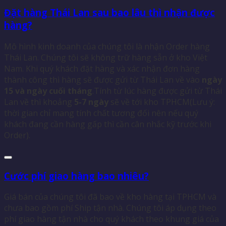
Đặt hàng Thái Lan sau bao lâu thì nhận được
hàng?
Mô hình kinh doanh của chúng tôi là nhận Order hàng
Thái Lan. Chúng tôi sẽ không trữ hàng sẵn ở kho Việt
Nam. Khi quý khách đặt hàng và xác nhận đơn hàng
thành công thì hàng sẽ được gửi từ Thái Lan về vào
ngày
15 và ngày cuối tháng
.Tính từ lúc hàng được gửi từ Thái
Lan về thì khoảng
5-7 ngày
sẽ về tới kho TPHCM(Lưu ý:
thời gian chỉ mang tính chất tương đối nên nếu quý
khách đang cần hàng gấp thì cần cân nhắc kỹ trước khi
Order).
Cước phí giao hàng bao nhiêu?
Giá bán của chúng tôi đã bao về kho hàng tại TPHCM và
chưa bao gồm phí Ship tận nhà. Chúng tôi áp dụng theo
phí giao hàng tận nhà cho quý khách theo khung giá của