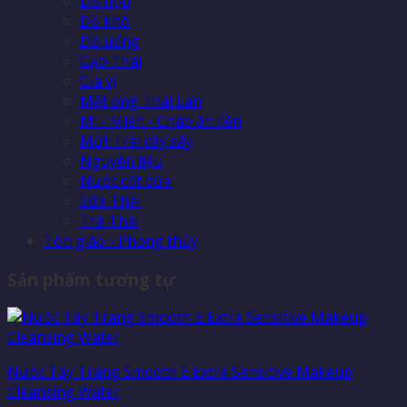
Đồ hộp
Đồ khô
Đồ uống
Gạo Thái
Gia vị
Mật ong Thái Lan
Mì - Miến - Cháo ăn liền
Mứt Trái cây sấy
Nguyên liệu
Nước cốt dừa
Sữa Thái
Trà Thái
Tôn giáo - Phong thủy
Sản phẩm tương tự
Nước Tẩy Trang Smooth E Extra Sensitive Makeup
Cleansing Water