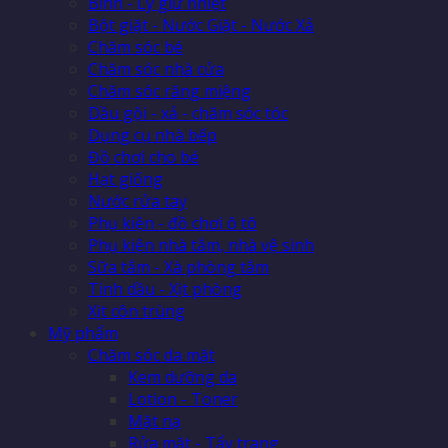
Bình - Ly giữ nhiệt
Bột giặt - Nước Giặt - Nước Xả
Chăm sóc bé
Chăm sóc nhà cửa
Chăm sóc răng miệng
Dầu gội - xả - chăm sóc tóc
Dụng cụ nhà bếp
Đồ chơi cho bé
Hạt giống
Nước rửa tay
Phụ kiện - đồ chơi ô tô
Phụ kiện nhà tắm, nhà vệ sinh
Sữa tắm - Xà phòng tắm
Tinh dầu - Xịt phòng
Xịt côn trùng
Mỹ phẩm
Chăm sóc da mặt
Kem dưỡng da
Lotion - Toner
Mặt nạ
Rửa mặt - Tẩy trang