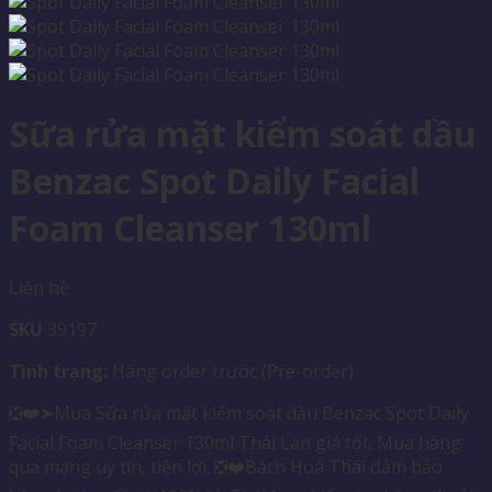
Sữa rửa mặt kiểm soát dầu
Benzac Spot Daily Facial
Foam Cleanser 130ml
Liên hệ
SKU
39197
Tình trạng:
Hàng order trước (Pre-order)
❎❤️➤Mua Sữa rửa mặt kiểm soát dầu Benzac Spot Daily
Facial Foam Cleanser 130ml Thái Lan giá tốt. Mua hàng
qua mạng uy tín, tiện lợi. ❎❤️Bách Hoá Thái đảm bảo