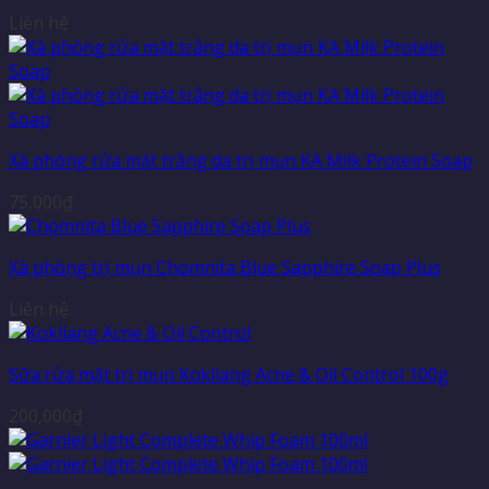
Liên hệ
Xà phòng rửa mặt trắng da trị mụn KA Milk Protein Soap
75,000
₫
Xà phòng trị mụn Chomnita Blue Sapphire Soap Plus
Liên hệ
Sữa rửa mặt trị mụn Kokliang Acne & Oil Control 100g
200,000
₫