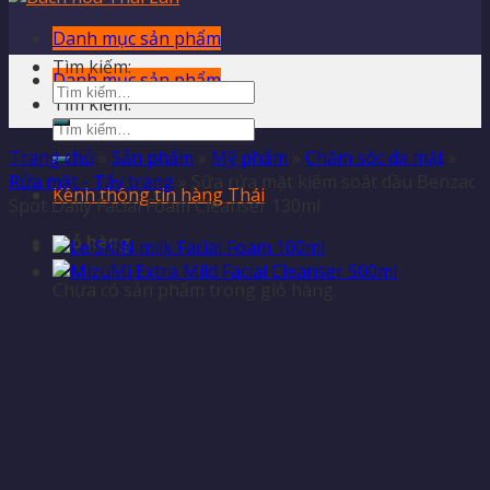
Danh mục sản phẩm
Tìm kiếm:
Danh mục sản phẩm
Tìm kiếm:
Trang chủ
»
Sản phẩm
»
Mỹ phẩm
»
Chăm sóc da mặt
»
Rửa mặt - Tẩy trang
»
Sữa rửa mặt kiểm soát dầu Benzac
Kênh thông tin hàng Thái
Spot Daily Facial Foam Cleanser 130ml
Giỏ hàng
Chưa có sản phẩm trong giỏ hàng.