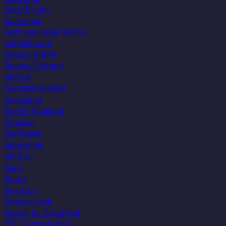
Baby Bright
Bancream
Bath and Body Works
bath&bloom
Beauty Buffet
Beauty Cottage
BeNice
Benzac(เบนเเซค)
Bergamot
Berich Thailand
Bhaesaj
BioPharm
Biowoman
BK(บีเค)
Blink
Boots
Bosisto’s
Botaya Herb
Browit by Nongchat
BSC Cosmetology