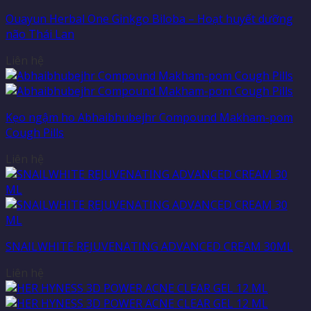
Ouayun Herbal One Ginkgo Biloba – Hoạt huyết dưỡng
não Thái Lan
Liên hệ
Kẹo ngậm ho Abhaibhubejhr Compound Makham-pom
Cough Pills
Liên hệ
SNAILWHITE REJUVENATING ADVANCED CREAM 30ML
Liên hệ