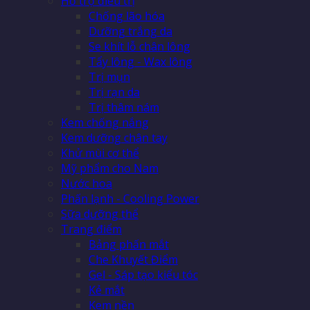
Hỗ trợ điều trị
Chống lão hóa
Dưỡng trắng da
Se khít lỗ chân lông
Tẩy lông - Wax lông
Trị mụn
Trị rạn da
Trị thâm nám
Kem chống nắng
Kem dưỡng chân tay
Khử mùi cơ thể
Mỹ phẩm cho Nam
Nước hoa
Phấn lạnh - Cooling Power
Sữa dưỡng thể
Trang điểm
Bảng phấn mắt
Che Khuyết Điểm
Gel - Sáp tạo kiểu tóc
Kẻ mắt
Kem nền