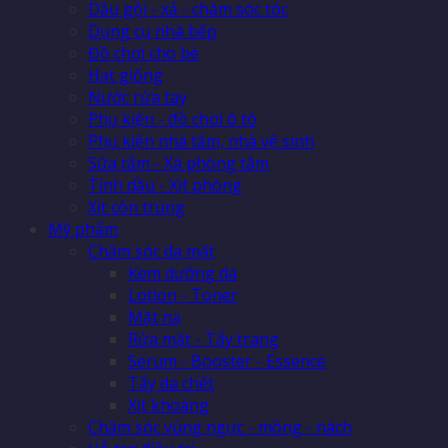
Dầu gội - xả - chăm sóc tóc
Dụng cụ nhà bếp
Đồ chơi cho bé
Hạt giống
Nước rửa tay
Phụ kiện - đồ chơi ô tô
Phụ kiện nhà tắm, nhà vệ sinh
Sữa tắm - Xà phòng tắm
Tinh dầu - Xịt phòng
Xịt côn trùng
Mỹ phẩm
Chăm sóc da mặt
Kem dưỡng da
Lotion - Toner
Mặt nạ
Rửa mặt - Tẩy trang
Serum - Booster - Essence
Tẩy da chết
Xịt khoáng
Chăm sóc vùng ngực - mông - nách