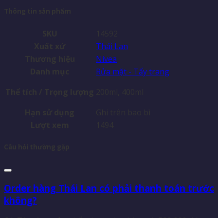
Thông tin sản phẩm
SKU
14592
Xuất xứ
Thái Lan
Thương hiệu
Nivea
Danh mục
Rửa mặt - Tẩy trang
Thể tích / Trọng lượng
200ml, 400ml
Hạn sử dụng
Ghi trên bao bì
Lượt xem
1494
Câu hỏi thường gặp
Order hàng Thái Lan có phải thanh toán trước
không?