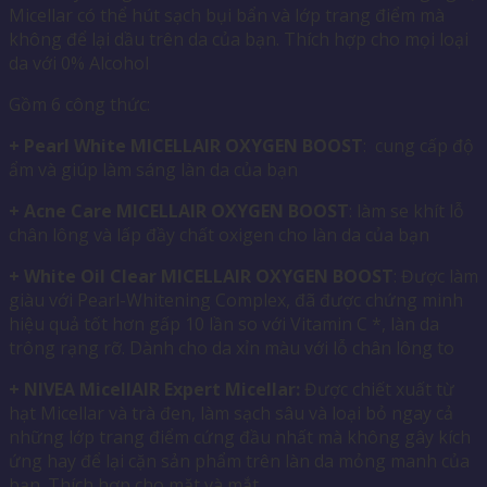
Micellar có thể hút sạch bụi bẩn và lớp trang điểm mà
không để lại dầu trên da của bạn. Thích hợp cho mọi loại
da với 0% Alcohol
Gồm 6 công thức:
+ Pearl White MICELLAIR OXYGEN BOOST
: cung cấp độ
ẩm và giúp làm sáng làn da của bạn
+
Acne Care MICELLAIR OXYGEN BOOST
: làm se khít lỗ
chân lông và lấp đầy chất oxigen cho làn da của bạn
+ White Oil Clear MICELLAIR OXYGEN BOOST
: Được làm
giàu với Pearl-Whitening Complex, đã được chứng minh
hiệu quả tốt hơn gấp 10 lần so với Vitamin C *, làn da
trông rạng rỡ. Dành cho da xỉn màu với lỗ chân lông to
+ NIVEA MicellAIR Expert Micellar:
Được chiết xuất từ ​​
hạt Micellar và trà đen, làm sạch sâu và loại bỏ ngay cả
những lớp trang điểm cứng đầu nhất mà không gây kích
ứng hay để lại cặn sản phẩm trên làn da mỏng manh của
bạn. Thích hợp cho mặt và mắt