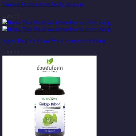
Yanhee Perfect Acne Gel 7g trị mụn
Liên hệ
Ngựa Thái Ma Khaw White Horse chính hãng
Liên hệ