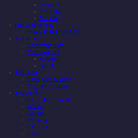
MASCARA
Phấn phủ
Son môi
Phụ tùng xe máy
Honda REBEL 300-500
Thời trang
Thời trang nam
Thời trang nữ
Áo thun
Đồ lót
Thú cưng
Chăm sóc thú cưng
Thức ăn thú cưng
Thực phẩm
Bánh - Kẹo - Snack
Đồ hộp
Đồ khô
Đồ uống
Gạo Thái
Gia vị