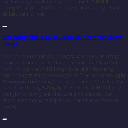
Có. Tùy từng sản phẩm hoặc đơn hàng từ
500.000
thì
chúng tôi sẽ yêu cầu đặt cọc. Quý khách vui lòng liên hệ
để biết thêm chi tiết.
Đặt hàng Thái Lan sau bao lâu thì nhận được
hàng?
Mô hình kinh doanh của chúng tôi là nhận Order hàng
Thái Lan. Chúng tôi sẽ không trữ hàng sẵn ở kho Việt
Nam. Khi quý khách đặt hàng và xác nhận đơn hàng
thành công thì hàng sẽ được gửi từ Thái Lan về vào
ngày
15 và ngày cuối tháng
.Tính từ lúc hàng được gửi từ Thái
Lan về thì khoảng
5-7 ngày
sẽ về tới kho TPHCM(Lưu ý:
thời gian chỉ mang tính chất tương đối nên nếu quý
khách đang cần hàng gấp thì cần cân nhắc kỹ trước khi
Order).