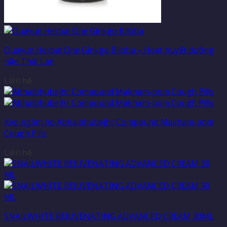
Ouayun Herbal One Ginkgo Biloba – Hoạt huyết dưỡng
não Thái Lan
Liên hệ
Kẹo ngậm ho Abhaibhubejhr Compound Makham-pom
Cough Pills
Liên hệ
SNAILWHITE REJUVENATING ADVANCED CREAM 30ML