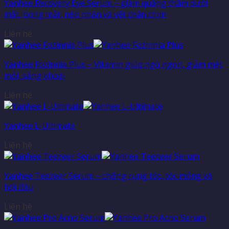
Yanhee Recovery Eye Serum – giảm quầng thâm dưới
mắt, bọng mắt, nếp nhăn và vết chân chim
Liên hệ
Yanhee Fozinnia Plus – Vitamin giúp ngủ ngon, giảm mệt
mỏi, sảng khoái
Liên hệ
Yanhee L-Ultimate
Liên hệ
Yanhee Teezeer Serum – chống rụng tóc, tóc mỏng và
hói đầu
Liên hệ