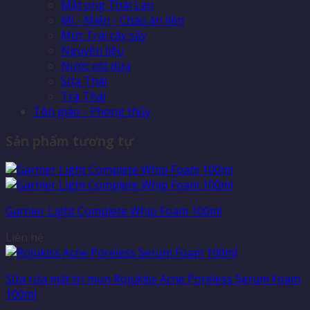
Mật ong Thái Lan
Mì - Miến - Cháo ăn liền
Mứt Trái cây sấy
Nguyên liệu
Nước cốt dừa
Sữa Thái
Trà Thái
Tôn giáo - Phong thủy
Sản phẩm tương tự
Garnier Light Complete Whip Foam 100ml
Liên hệ
Sữa rửa mặt trị mụn Rojukiss Acne Poreless Serum Foam
100ml