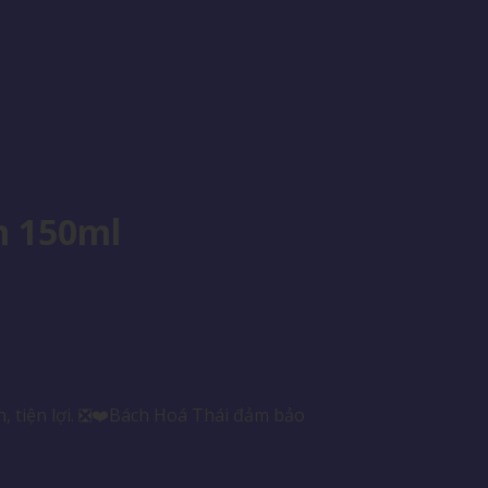
m 150ml
, tiện lợi. ❎❤️Bách Hoá Thái đảm bảo