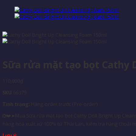
Sữa rửa mặt tạo bọt Cathy 
110,000
₫
SKU
66379
Tình trạng:
Hàng order trước (Pre-order)
❎❤️➤Mua Sữa rửa mặt tạo bọt Cathy Doll Bright Up Cleans
hàng hoá xuất xứ 100% từ Thái Lan, kiểm tra hàng thoải m
Lưu ý: