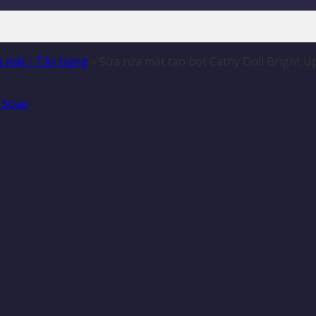
 mặt - Tẩy trang
»
Sữa rửa mặt tạo bọt Cathy Doll Bright 