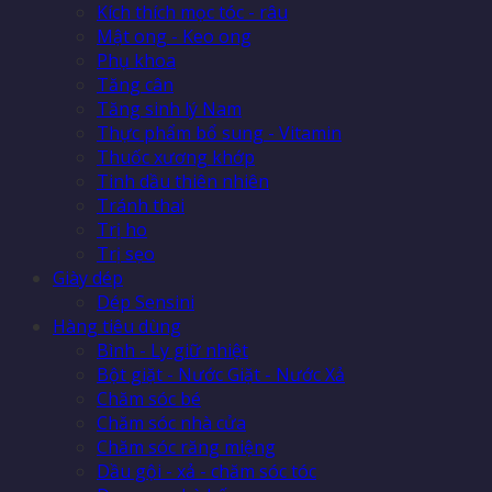
Kích thích mọc tóc - râu
Mật ong - Keo ong
Phụ khoa
Tăng cân
Tăng sinh lý Nam
Thực phẩm bổ sung - Vitamin
Thuốc xương khớp
Tinh dầu thiên nhiên
Tránh thai
Trị ho
Trị sẹo
Giày dép
Dép Sensini
Hàng tiêu dùng
Bình - Ly giữ nhiệt
Bột giặt - Nước Giặt - Nước Xả
Chăm sóc bé
Chăm sóc nhà cửa
Chăm sóc răng miệng
Dầu gội - xả - chăm sóc tóc