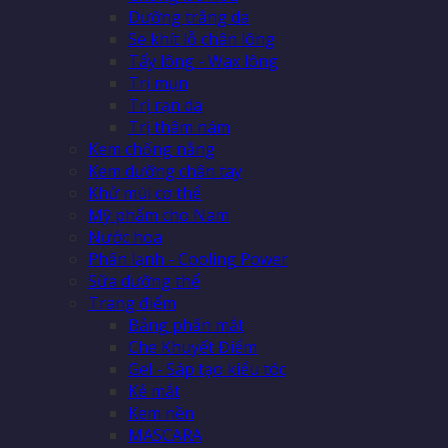
Dưỡng trắng da
Se khít lỗ chân lông
Tẩy lông - Wax lông
Trị mụn
Trị rạn da
Trị thâm nám
Kem chống nắng
Kem dưỡng chân tay
Khử mùi cơ thể
Mỹ phẩm cho Nam
Nước hoa
Phấn lạnh - Cooling Power
Sữa dưỡng thể
Trang điểm
Bảng phấn mắt
Che Khuyết Điểm
Gel - Sáp tạo kiểu tóc
Kẻ mắt
Kem nền
MASCARA