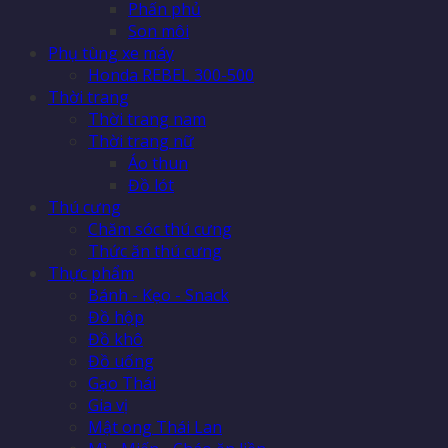
Phấn phủ
Son môi
Phụ tùng xe máy
Honda REBEL 300-500
Thời trang
Thời trang nam
Thời trang nữ
Áo thun
Đồ lót
Thú cưng
Chăm sóc thú cưng
Thức ăn thú cưng
Thực phẩm
Bánh - Kẹo - Snack
Đồ hộp
Đồ khô
Đồ uống
Gạo Thái
Gia vị
Mật ong Thái Lan