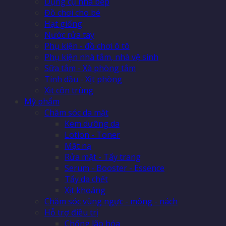
Dụng cụ nhà bếp
Đồ chơi cho bé
Hạt giống
Nước rửa tay
Phụ kiện - đồ chơi ô tô
Phụ kiện nhà tắm, nhà vệ sinh
Sữa tắm - Xà phòng tắm
Tinh dầu - Xịt phòng
Xịt côn trùng
Mỹ phẩm
Chăm sóc da mặt
Kem dưỡng da
Lotion - Toner
Mặt nạ
Rửa mặt - Tẩy trang
Serum - Booster - Essence
Tẩy da chết
Xịt khoáng
Chăm sóc vùng ngực - mông - nách
Hỗ trợ điều trị
Chống lão hóa