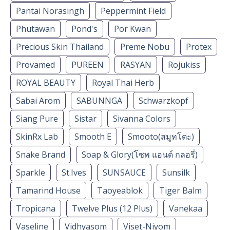
Pantai Norasingh
Peppermint Field
Phutawan
Pond's
Por Kwan
Precious Skin Thailand
Preme Nobu
Protex
Provamed
PUREEN
RASYAN
Rojukiss
ROYAL BEAUTY
Royal Thai Herb
Sabai Arom
SABUNNGA
Schwarzkopf
Siang Pure
Sistar
Sivanna Colors
SkinRx Lab
Smooth E
Smooto(สมูทโตะ)
Snake Brand
Soap & Glory(โซพ แอนด์ กลอรี่)
Sparkle
St.Ives
SUNSAUCE
Sunsilk
Tamarind House
Taoyeablok
Tiger Balm
Tropicana
Twelve Plus (12 Plus)
Vanekaa
Vaseline
Vidhyasom
Viset-Niyom