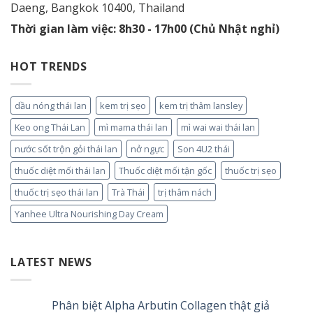
Daeng, Bangkok 10400, Thailand
Thời gian làm việc: 8h30 - 17h00 (Chủ Nhật nghỉ)
HOT TRENDS
dầu nóng thái lan
kem trị sẹo
kem trị thâm lansley
Keo ong Thái Lan
mì mama thái lan
mì wai wai thái lan
nước sốt trộn gỏi thái lan
nở ngực
Son 4U2 thái
thuốc diệt mối thái lan
Thuốc diệt mối tận gốc
thuốc trị sẹo
thuốc trị sẹo thái lan
Trà Thái
trị thâm nách
Yanhee Ultra Nourishing Day Cream
LATEST NEWS
Phân biệt Alpha Arbutin Collagen thật giả