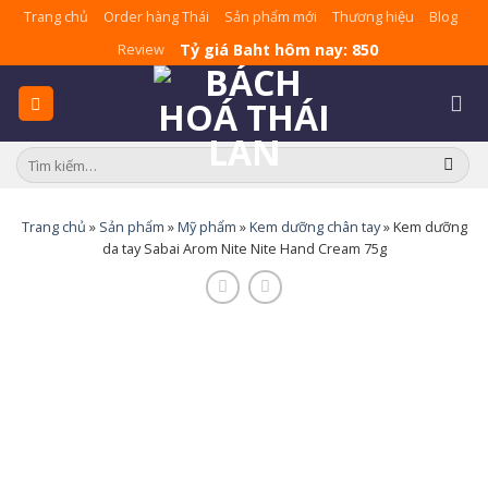
Skip
Trang chủ
Order hàng Thái
Sản phẩm mới
Thương hiệu
Blog
to
Tỷ giá Baht hôm nay: 850
Review
content
Tìm
kiếm:
Trang chủ
»
Sản phẩm
»
Mỹ phẩm
»
Kem dưỡng chân tay
»
Kem dưỡng
da tay Sabai Arom Nite Nite Hand Cream 75g