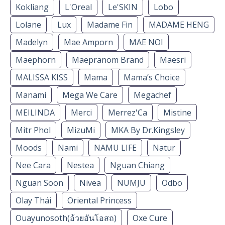
Kokliang
L'Oreal
Le'SKIN
Lobo
Lolane
Lux
Madame Fin
MADAME HENG
Madelyn
Mae Amporn
MAE NOI
Maephorn
Maepranom Brand
Maesri
MALISSA KISS
Mama
Mama’s Choice
Manami
Mega We Care
Megachef
MEILINDA
Merci
Merrez'Ca
Mistine
Mitr Phol
MizuMi
MKA By Dr.Kingsley
Moods
Nami
NAMU LIFE
Natur
Nee Cara
Nestea
Nguan Chiang
Nguan Soon
Nivea
NUMJU
Odbo
Olay Thái
Oriental Princess
Ouayunosoth(อ้วยอันโอสถ)
Oxe Cure