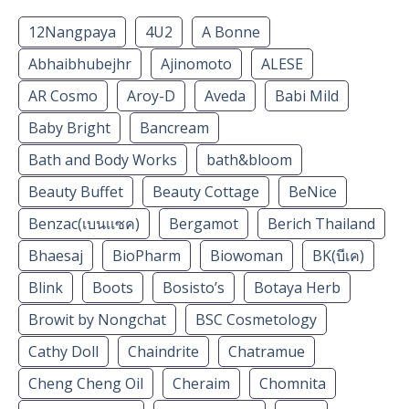
12Nangpaya
4U2
A Bonne
Abhaibhubejhr
Ajinomoto
ALESE
AR Cosmo
Aroy-D
Aveda
Babi Mild
Baby Bright
Bancream
Bath and Body Works
bath&bloom
Beauty Buffet
Beauty Cottage
BeNice
Benzac(เบนเเซค)
Bergamot
Berich Thailand
Bhaesaj
BioPharm
Biowoman
BK(บีเค)
Blink
Boots
Bosisto’s
Botaya Herb
Browit by Nongchat
BSC Cosmetology
Cathy Doll
Chaindrite
Chatramue
Cheng Cheng Oil
Cheraim
Chomnita