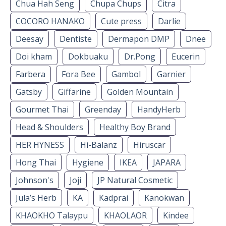
Chua Hah Seng
Chupa Chups
Citra
COCORO HANAKO
Cute press
Darlie
Deesay
Dentiste
Dermapon DMP
Dnee
Doi kham
Dokbuaku
Dr.Pong
Eucerin
Farbera
Fora Bee
Gambol
Garnier
Gatsby
Giffarine
Golden Mountain
Gourmet Thai
Greenday
HandyHerb
Head & Shoulders
Healthy Boy Brand
HER HYNESS
Hi-Balanz
Hiruscar
Hong Thai
Hygiene
IKEA
JAPARA
Johnson's
Joji
JP Natural Cosmetic
Jula’s Herb
KA
Kadprai
Kanokwan
KHAOKHO Talaypu
KHAOLAOR
Kindee