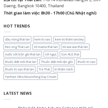
Daeng, Bangkok 10400, Thailand
Thời gian làm việc: 8h30 - 17h00 (Chủ Nhật nghỉ)
HOT TRENDS
dầu nóng thái lan
kem trị sẹo
kem trị thâm lansley
Keo ong Thái Lan
mì mama thái lan
mì wai wai thái lan
nước sốt trộn gỏi thái lan
nở ngực
Son 4U2 thái
thuốc diệt mối thái lan
Thuốc diệt mối tận gốc
thuốc trị sẹo
thuốc trị sẹo thái lan
Trà Thái
trị thâm nách
Yanhee Ultra Nourishing Day Cream
LATEST NEWS