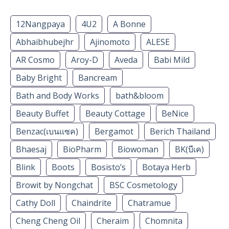
12Nangpaya
4U2
A Bonne
Abhaibhubejhr
Ajinomoto
ALESE
AR Cosmo
Aroy-D
Aveda
Babi Mild
Baby Bright
Bancream
Bath and Body Works
bath&bloom
Beauty Buffet
Beauty Cottage
BeNice
Benzac(เบนเเซค)
Bergamot
Berich Thailand
Bhaesaj
BioPharm
Biowoman
BK(บีเค)
Blink
Boots
Bosisto’s
Botaya Herb
Browit by Nongchat
BSC Cosmetology
Cathy Doll
Chaindrite
Chatramue
Cheng Cheng Oil
Cheraim
Chomnita