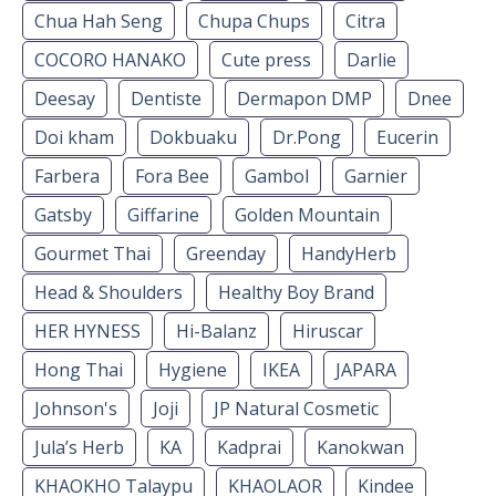
Chua Hah Seng
Chupa Chups
Citra
COCORO HANAKO
Cute press
Darlie
Deesay
Dentiste
Dermapon DMP
Dnee
Doi kham
Dokbuaku
Dr.Pong
Eucerin
Farbera
Fora Bee
Gambol
Garnier
Gatsby
Giffarine
Golden Mountain
Gourmet Thai
Greenday
HandyHerb
Head & Shoulders
Healthy Boy Brand
HER HYNESS
Hi-Balanz
Hiruscar
Hong Thai
Hygiene
IKEA
JAPARA
Johnson's
Joji
JP Natural Cosmetic
Jula’s Herb
KA
Kadprai
Kanokwan
KHAOKHO Talaypu
KHAOLAOR
Kindee