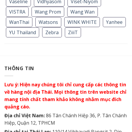
Vaseline
Vidhyasom
Viset-Niyom
VISTRA
Wang Prom
Wang Wan
WanThai
Watsons
WINK WHITE
Yanhee
YU Thailand
Zebra
ZiiiT
THÔNG TIN
Lưu ý: Hiện nay chúng tôi chỉ cung cấp các thông tin
về hàng nội địa Thái. Mọi thông tin trên website chỉ
mang tính chất tham khảo không nhằm mục đích
quảng cáo.
Địa chỉ Việt Nam:
86 Tân Chánh Hiệp 36, P. Tân Chánh
Hiệp, Quận 12, TPHCM
Địa chỉ tại Thái Lan:
110/14 Vibhavadi Rangsit 2, Din-