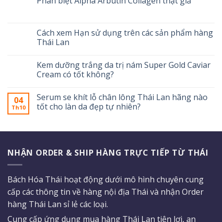
Phân biệt Alpha Arbutin Collagen thật giả
Cách xem Hạn sử dụng trên các sản phẩm hàng
Thái Lan
Kem dưỡng trắng da trị nám Super Gold Caviar
Cream có tốt không?
Serum se khít lỗ chân lông Thái Lan hãng nào
04
tốt cho làn da đẹp tự nhiên?
Th10
NHẬN ORDER & SHIP HÀNG TRỰC TIẾP TỪ THÁI
Bách Hóa Thái hoạt động dưới mô hình chuyên cung
cấp các thông tin về hàng nội địa Thái và nhận Order
hàng Thái Lan sỉ lẻ các loại.
Cung cấp ứng dụng mua hàng Thái Lan tiện lợi, an