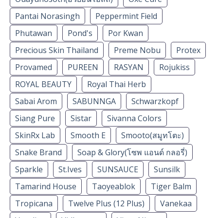
Pantai Norasingh
Peppermint Field
Phutawan
Pond's
Por Kwan
Precious Skin Thailand
Preme Nobu
Protex
Provamed
PUREEN
RASYAN
Rojukiss
ROYAL BEAUTY
Royal Thai Herb
Sabai Arom
SABUNNGA
Schwarzkopf
Siang Pure
Sistar
Sivanna Colors
SkinRx Lab
Smooth E
Smooto(สมูทโตะ)
Snake Brand
Soap & Glory(โซพ แอนด์ กลอรี่)
Sparkle
St.Ives
SUNSAUCE
Sunsilk
Tamarind House
Taoyeablok
Tiger Balm
Tropicana
Twelve Plus (12 Plus)
Vanekaa