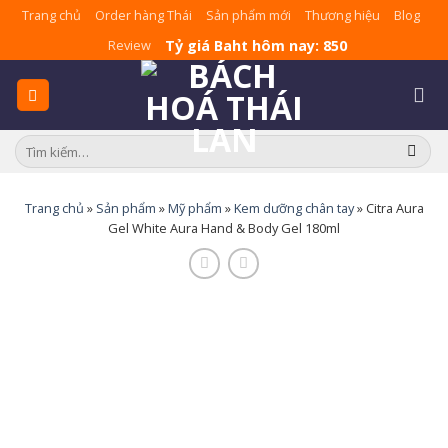
Skip
Trang chủ
Order hàng Thái
Sản phẩm mới
Thương hiệu
Blog
to
Tỷ giá Baht hôm nay: 850
Review
content
Tìm
kiếm:
Trang chủ
»
Sản phẩm
»
Mỹ phẩm
»
Kem dưỡng chân tay
»
Citra Aura
Gel White Aura Hand & Body Gel 180ml