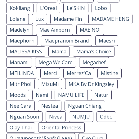
Kokliang
L'Oreal
Le'SKIN
Lobo
Lolane
Lux
Madame Fin
MADAME HENG
Madelyn
Mae Amporn
MAE NOI
Maephorn
Maepranom Brand
Maesri
MALISSA KISS
Mama
Mama’s Choice
Manami
Mega We Care
Megachef
MEILINDA
Merci
Merrez'Ca
Mistine
Mitr Phol
MizuMi
MKA By Dr.Kingsley
Moods
Nami
NAMU LIFE
Natur
Nee Cara
Nestea
Nguan Chiang
Nguan Soon
Nivea
NUMJU
Odbo
Olay Thái
Oriental Princess
Ouayunosoth(อ้วยอันโอสถ)
Oxe Cure