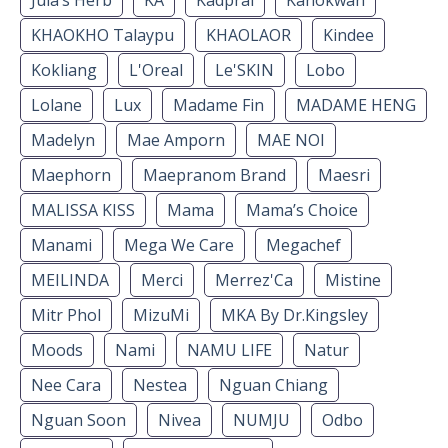
Jula’s Herb
KA
Kadprai
Kanokwan
KHAOKHO Talaypu
KHAOLAOR
Kindee
Kokliang
L'Oreal
Le'SKIN
Lobo
Lolane
Lux
Madame Fin
MADAME HENG
Madelyn
Mae Amporn
MAE NOI
Maephorn
Maepranom Brand
Maesri
MALISSA KISS
Mama
Mama’s Choice
Manami
Mega We Care
Megachef
MEILINDA
Merci
Merrez'Ca
Mistine
Mitr Phol
MizuMi
MKA By Dr.Kingsley
Moods
Nami
NAMU LIFE
Natur
Nee Cara
Nestea
Nguan Chiang
Nguan Soon
Nivea
NUMJU
Odbo