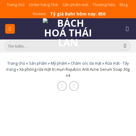
Skip
Trang chủ
Order hàng Thái
Sản phẩm mới
Thương hiệu
Blog
to
Tỷ giá Baht hôm nay: 850
Review
content
Tìm
kiếm:
Trang chủ
»
Sản phẩm
»
Mỹ phẩm
»
Chăm sóc da mặt
»
Rửa mặt - Tẩy
trang
»
Xà phòng rửa mặt trị mụn Rojukiss Anti Acne Serum Soap 30g
x4