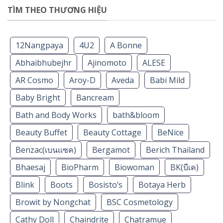
TÌM THEO THƯƠNG HIỆU
12Nangpaya
4U2
A Bonne
Abhaibhubejhr
Ajinomoto
ALESE
AR Cosmo
Aroy-D
Aveda
Babi Mild
Baby Bright
Bancream
Bath and Body Works
bath&bloom
Beauty Buffet
Beauty Cottage
BeNice
Benzac(เบนเเซค)
Bergamot
Berich Thailand
Bhaesaj
BioPharm
Biowoman
BK(บีเค)
Blink
Boots
Bosisto’s
Botaya Herb
Browit by Nongchat
BSC Cosmetology
Cathy Doll
Chaindrite
Chatramue