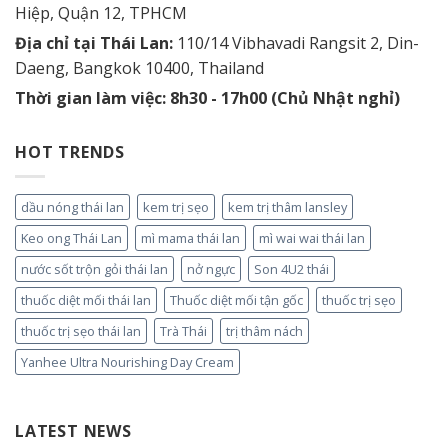
Hiệp, Quận 12, TPHCM
Địa chỉ tại Thái Lan:
110/14 Vibhavadi Rangsit 2, Din-
Daeng, Bangkok 10400, Thailand
Thời gian làm việc: 8h30 - 17h00 (Chủ Nhật nghỉ)
HOT TRENDS
dầu nóng thái lan
kem trị sẹo
kem trị thâm lansley
Keo ong Thái Lan
mì mama thái lan
mì wai wai thái lan
nước sốt trộn gỏi thái lan
nở ngực
Son 4U2 thái
thuốc diệt mối thái lan
Thuốc diệt mối tận gốc
thuốc trị sẹo
thuốc trị sẹo thái lan
Trà Thái
trị thâm nách
Yanhee Ultra Nourishing Day Cream
LATEST NEWS