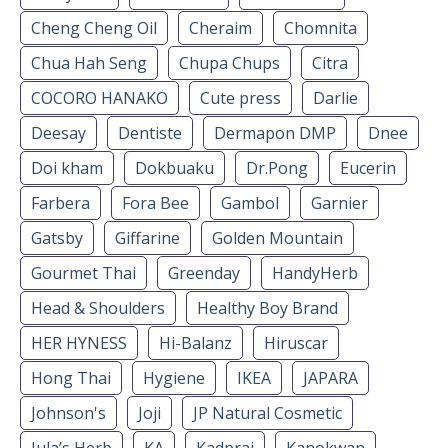
Cheng Cheng Oil
Cheraim
Chomnita
Chua Hah Seng
Chupa Chups
Citra
COCORO HANAKO
Cute press
Darlie
Deesay
Dentiste
Dermapon DMP
Dnee
Doi kham
Dokbuaku
Dr.Pong
Eucerin
Farbera
Fora Bee
Gambol
Garnier
Gatsby
Giffarine
Golden Mountain
Gourmet Thai
Greenday
HandyHerb
Head & Shoulders
Healthy Boy Brand
HER HYNESS
Hi-Balanz
Hiruscar
Hong Thai
Hygiene
IKEA
JAPARA
Johnson's
Joji
JP Natural Cosmetic