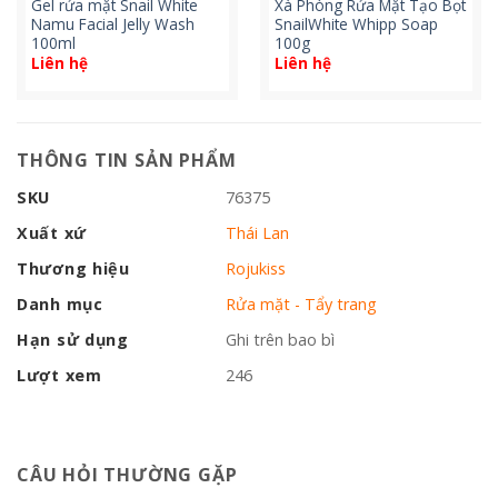
Gel rửa mặt Snail White
Xà Phòng Rửa Mặt Tạo Bọt
Namu Facial Jelly Wash
SnailWhite Whipp Soap
100ml
100g
Liên hệ
Liên hệ
THÔNG TIN SẢN PHẨM
SKU
76375
Xuất xứ
Thái Lan
Thương hiệu
Rojukiss
Danh mục
Rửa mặt - Tẩy trang
Hạn sử dụng
Ghi trên bao bì
Lượt xem
246
CÂU HỎI THƯỜNG GẶP