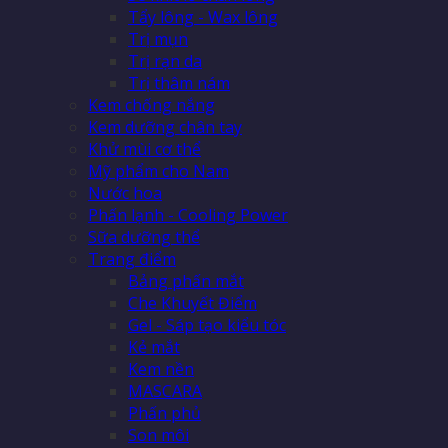
Tẩy lông - Wax lông
Trị mụn
Trị rạn da
Trị thâm nám
Kem chống nắng
Kem dưỡng chân tay
Khử mùi cơ thể
Mỹ phẩm cho Nam
Nước hoa
Phấn lạnh - Cooling Power
Sữa dưỡng thể
Trang điểm
Bảng phấn mắt
Che Khuyết Điểm
Gel - Sáp tạo kiểu tóc
Kẻ mắt
Kem nền
MASCARA
Phấn phủ
Son môi