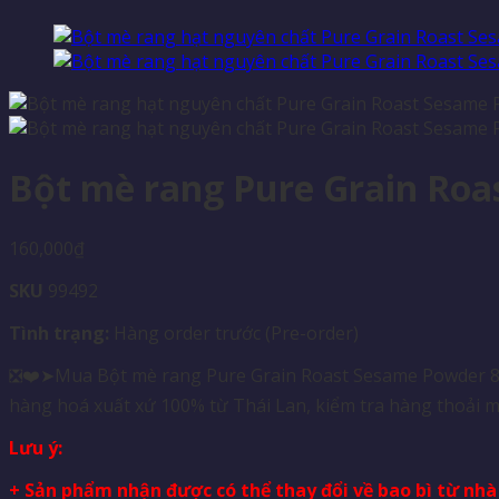
Bột mè rang Pure Grain Roas
160,000
₫
SKU
99492
Tình trạng:
Hàng order trước (Pre-order)
❎❤️➤Mua Bột mè rang Pure Grain Roast Sesame Powder 80g 
hàng hoá xuất xứ 100% từ Thái Lan, kiểm tra hàng thoải m
Lưu ý:
+ Sản phẩm nhận được có thể thay đổi về bao bì từ nh