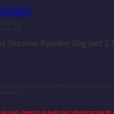
t Sesame Powder 80g (set 2 b
(set 2 bịch) Thái Lan giá tốt. Mua hàng qua mạng uy tín, 
ái khi nhận.
à sản xuất. Chúng tôi có quyền thực hiện những thay đổ