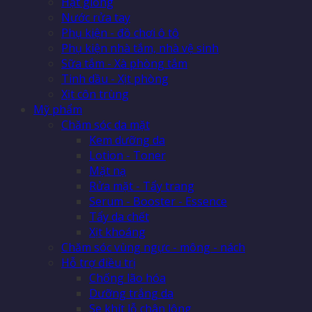
Hạt giống
Nước rửa tay
Phụ kiện - đồ chơi ô tô
Phụ kiện nhà tắm, nhà vệ sinh
Sữa tắm - Xà phòng tắm
Tinh dầu - Xịt phòng
Xịt côn trùng
Mỹ phẩm
Chăm sóc da mặt
Kem dưỡng da
Lotion - Toner
Mặt nạ
Rửa mặt - Tẩy trang
Serum - Booster - Essence
Tẩy da chết
Xịt khoáng
Chăm sóc vùng ngực - mông - nách
Hỗ trợ điều trị
Chống lão hóa
Dưỡng trắng da
Se khít lỗ chân lông