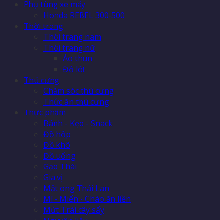
Phụ tùng xe máy
Honda REBEL 300-500
Thời trang
Thời trang nam
Thời trang nữ
Áo thun
Đồ lót
Thú cưng
Chăm sóc thú cưng
Thức ăn thú cưng
Thực phẩm
Bánh - Kẹo - Snack
Đồ hộp
Đồ khô
Đồ uống
Gạo Thái
Gia vị
Mật ong Thái Lan
Mì - Miến - Cháo ăn liền
Mứt Trái cây sấy