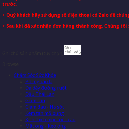
trước.
+ Quý khách hãy sử dụng số điện thoại có Zalo để chúng
+ Sau khi đã xác nhận đơn hàng thành công. Chúng tôi 
Ghi chú sản phẩm
(tuỳ chọn)
Browse
Chăm Sóc Sức Khỏe
Bôi ngoài da
Dạ dày đường ruột
Dầu Thái Lan
Giảm cân
Giảm đau - Hạ sốt
Kem tan mỡ bụng
Kích thích mọc tóc - râu
Mật ong - Keo ong