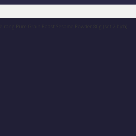
è rang Pure Grain Roast Sesame Powder 80g (set 2 bịch)