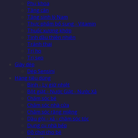
Phụ khoa
Tăng cân
Tăng sinh lý Nam
Thực phẩm bổ sung - Vitamin
Thuốc xương khớp
Tinh dầu thiên nhiên
Tránh thai
Trị ho
Trị sẹo
Giày dép
Dép Sensini
Hàng tiêu dùng
Bình - Ly giữ nhiệt
Bột giặt - Nước Giặt - Nước Xả
Chăm sóc bé
Chăm sóc nhà cửa
Chăm sóc răng miệng
Dầu gội - xả - chăm sóc tóc
Dụng cụ nhà bếp
Đồ chơi cho bé