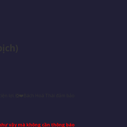
ịch)
tiện lợi. ❎❤️Bách Hoá Thái đảm bảo
i như vậy mà không cần thông báo