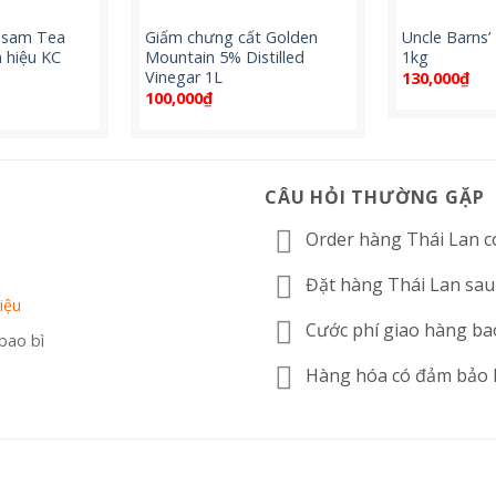
ssam Tea
Giấm chưng cất Golden
Uncle Barns’
 hiệu KC
Mountain 5% Distilled
1kg
Vinegar 1L
130,000
₫
100,000
₫
CÂU HỎI THƯỜNG GẶP
Order hàng Thái Lan c
Đặt hàng Thái Lan sau
iệu
Cước phí giao hàng ba
 bao bì
Hàng hóa có đảm bảo