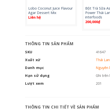
anh dây
Lobo Coconut Juice Flavour
Bột Trà Sữa A
inegar
Agar Dessert Mix
Power Thái Lan
ml
interfoods
Liên hệ
200,000
₫
THÔNG TIN SẢN PHẨM
SKU
41647
Xuất xứ
Thái Lan
Danh mục
Nguyên l
Hạn sử dụng
Ghi trên
Lượt xem
201
THÔNG TIN CHI TIẾT VỀ SẢN PHẨM