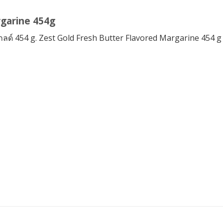
rgarine 454g
โกลด์ 454 g. Zest Gold Fresh Butter Flavored Margarine 454 g