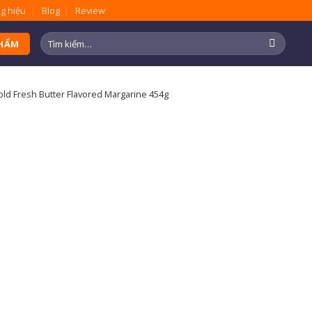
g hiệu
Blog
Review
Tìm
PHẨM
kiếm:
old Fresh Butter Flavored Margarine 454g