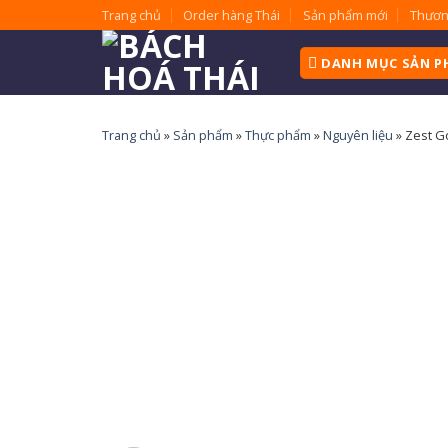
Skip
Trang chủ
Order hàng Thái
Sản phẩm mới
Thươn
to
content
DANH MỤC SẢN 
Trang chủ
»
Sản phẩm
»
Thực phẩm
»
Nguyên liệu
»
Zest G