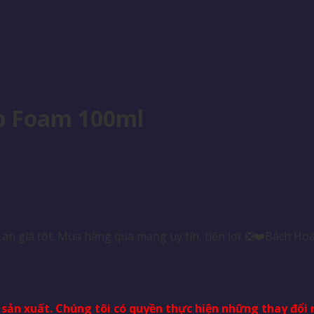
ip Foam 100ml
 giá tốt. Mua hàng qua mạng uy tín, tiện lợi. ❎❤️Bách Ho
à sản xuất. Chúng tôi có quyền thực hiện những thay đổ