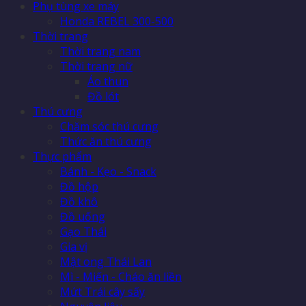
Phụ tùng xe máy
Honda REBEL 300-500
Thời trang
Thời trang nam
Thời trang nữ
Áo thun
Đồ lót
Thú cưng
Chăm sóc thú cưng
Thức ăn thú cưng
Thực phẩm
Bánh - Kẹo - Snack
Đồ hộp
Đồ khô
Đồ uống
Gạo Thái
Gia vị
Mật ong Thái Lan
Mì - Miến - Cháo ăn liền
Mứt Trái cây sấy