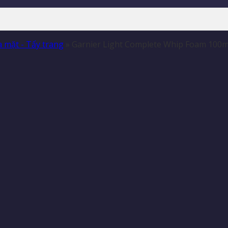
 mặt - Tẩy trang
»
Garnier Light Complete Whip Foam 100m