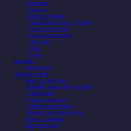
Phụ khoa
Tăng cân
Tăng sinh lý Nam
Thực phẩm bổ sung - Vitamin
Thuốc xương khớp
Tinh dầu thiên nhiên
Tránh thai
Trị ho
Trị sẹo
Giày dép
Dép Sensini
Hàng tiêu dùng
Bình - Ly giữ nhiệt
Bột giặt - Nước Giặt - Nước Xả
Chăm sóc bé
Chăm sóc nhà cửa
Chăm sóc răng miệng
Dầu gội - xả - chăm sóc tóc
Dụng cụ nhà bếp
Đồ chơi cho bé