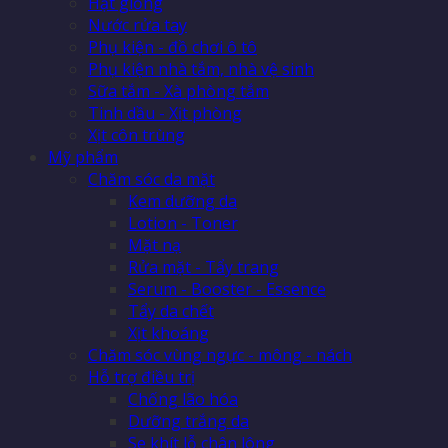
Hạt giống
Nước rửa tay
Phụ kiện - đồ chơi ô tô
Phụ kiện nhà tắm, nhà vệ sinh
Sữa tắm - Xà phòng tắm
Tinh dầu - Xịt phòng
Xịt côn trùng
Mỹ phẩm
Chăm sóc da mặt
Kem dưỡng da
Lotion - Toner
Mặt nạ
Rửa mặt - Tẩy trang
Serum - Booster - Essence
Tẩy da chết
Xịt khoáng
Chăm sóc vùng ngực - mông - nách
Hỗ trợ điều trị
Chống lão hóa
Dưỡng trắng da
Se khít lỗ chân lông