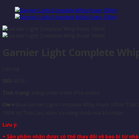
Garnier Light Complete Wh
Liên hệ
SKU
45161
Tình trạng:
Hàng order trước (Pre-order)
❎❤️➤Mua Garnier Light Complete Whip Foam 100ml Thái Lan
100% từ Thái Lan, kiểm tra hàng thoải mái khi nhận.
Lưu ý:
+ Sản phẩm nhận được có thể thay đổi về bao bì từ nh