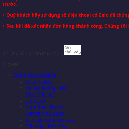
trước.
+ Quý khách hãy sử dụng số điện thoại có Zalo để chúng
+ Sau khi đã xác nhận đơn hàng thành công. Chúng tôi 
Ghi chú sản phẩm
(tuỳ chọn)
Browse
Chăm Sóc Sức Khỏe
Bôi ngoài da
Dạ dày đường ruột
Dầu Thái Lan
Giảm cân
Giảm đau - Hạ sốt
Kem tan mỡ bụng
Kích thích mọc tóc - râu
Mật ong - Keo ong