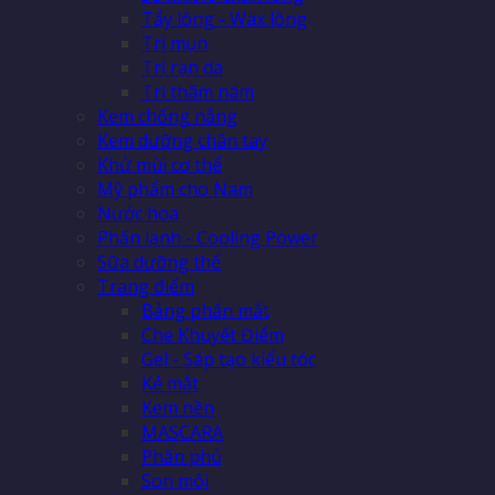
Tẩy lông - Wax lông
Trị mụn
Trị rạn da
Trị thâm nám
Kem chống nắng
Kem dưỡng chân tay
Khử mùi cơ thể
Mỹ phẩm cho Nam
Nước hoa
Phấn lạnh - Cooling Power
Sữa dưỡng thể
Trang điểm
Bảng phấn mắt
Che Khuyết Điểm
Gel - Sáp tạo kiểu tóc
Kẻ mắt
Kem nền
MASCARA
Phấn phủ
Son môi