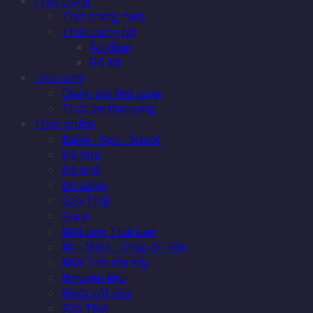
Thời trang
Thời trang nam
Thời trang nữ
Áo thun
Đồ lót
Thú cưng
Chăm sóc thú cưng
Thức ăn thú cưng
Thực phẩm
Bánh - Kẹo - Snack
Đồ hộp
Đồ khô
Đồ uống
Gạo Thái
Gia vị
Mật ong Thái Lan
Mì - Miến - Cháo ăn liền
Mứt Trái cây sấy
Nguyên liệu
Nước cốt dừa
Sữa Thái