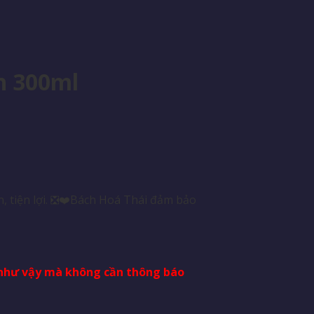
n 300ml
, tiện lợi. ❎❤️Bách Hoá Thái đảm bảo
i như vậy mà không cần thông báo