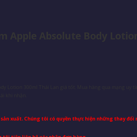
rm Apple Absolute Body Lotio
y Lotion 300ml Thái Lan giá tốt. Mua hàng qua mạng uy tín
ái khi nhận.
à sản xuất. Chúng tôi có quyền thực hiện những thay đổ
 tôi tiện liên hệ xác nhận đơn hàng.