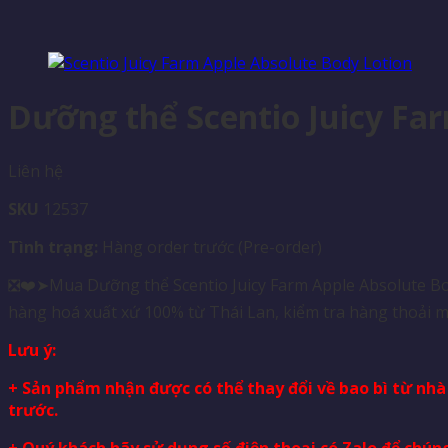
Dưỡng thể Scentio Juicy Fa
Liên hệ
SKU
12537
Tình trạng:
Hàng order trước (Pre-order)
❎❤️➤Mua Dưỡng thể Scentio Juicy Farm Apple Absolute Bod
hàng hoá xuất xứ 100% từ Thái Lan, kiểm tra hàng thoải m
Lưu ý:
+ Sản phẩm nhận được có thể thay đổi về bao bì từ nh
trước.
+ Quý khách hãy sử dụng số điện thoại có Zalo để chúng