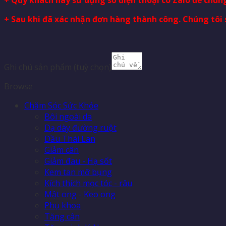
+ Sau khi đã xác nhận đơn hàng thành công. Chúng tôi 
Ghi chú sản phẩm
(tuỳ chọn)
Browse
Chăm Sóc Sức Khỏe
Bôi ngoài da
Dạ dày đường ruột
Dầu Thái Lan
Giảm cân
Giảm đau - Hạ sốt
Kem tan mỡ bụng
Kích thích mọc tóc - râu
Mật ong - Keo ong
Phụ khoa
Tăng cân