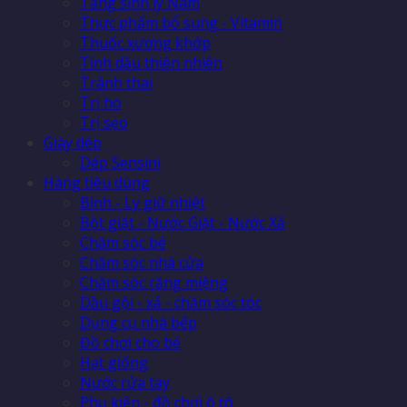
Tăng sinh lý Nam
Thực phẩm bổ sung - Vitamin
Thuốc xương khớp
Tinh dầu thiên nhiên
Tránh thai
Trị ho
Trị sẹo
Giày dép
Dép Sensini
Hàng tiêu dùng
Bình - Ly giữ nhiệt
Bột giặt - Nước Giặt - Nước Xả
Chăm sóc bé
Chăm sóc nhà cửa
Chăm sóc răng miệng
Dầu gội - xả - chăm sóc tóc
Dụng cụ nhà bếp
Đồ chơi cho bé
Hạt giống
Nước rửa tay
Phụ kiện - đồ chơi ô tô