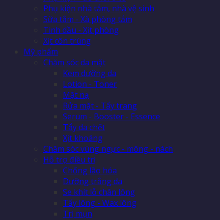
Phụ kiện nhà tắm, nhà vệ sinh
Sữa tắm - Xà phòng tắm
Tinh dầu - Xịt phòng
Xịt côn trùng
Mỹ phẩm
Chăm sóc da mặt
Kem dưỡng da
Lotion - Toner
Mặt nạ
Rửa mặt - Tẩy trang
Serum - Booster - Essence
Tẩy da chết
Xịt khoáng
Chăm sóc vùng ngực - mông - nách
Hỗ trợ điều trị
Chống lão hóa
Dưỡng trắng da
Se khít lỗ chân lông
Tẩy lông - Wax lông
Trị mụn