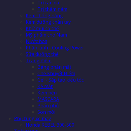
Trị rạn da
Trị thâm nám
Kem chống nắng
Kem dưỡng chân tay
Khử mùi cơ thể
Mỹ phẩm cho Nam
Nước hoa
Phấn lạnh - Cooling Power
Sữa dưỡng thể
Trang điểm
Bảng phấn mắt
Che Khuyết Điểm
Gel - Sáp tạo kiểu tóc
Kẻ mắt
Kem nền
MASCARA
Phấn phủ
Son môi
Phụ tùng xe máy
Honda REBEL 300-500