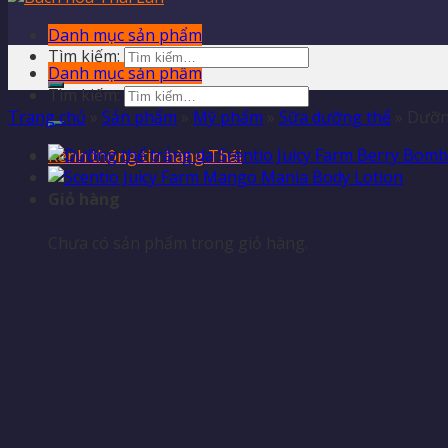
Danh mục sản phẩm
Tìm kiếm:
Danh mục sản phẩm
Tìm kiếm:
Trang chủ
»
Sản phẩm
»
Mỹ phẩm
»
Sữa dưỡng thể
»
Dưỡng
Kênh thông tin hàng Thái
Giỏ hàng
Chưa có sản phẩm trong giỏ hàng.