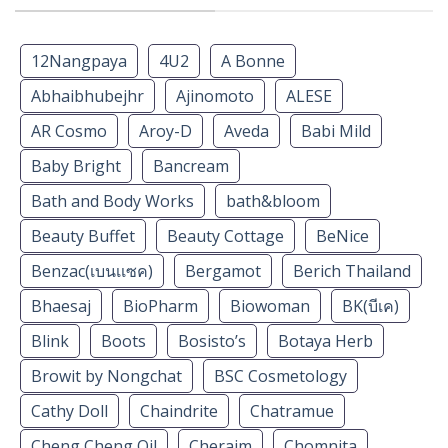
12Nangpaya
4U2
A Bonne
Abhaibhubejhr
Ajinomoto
ALESE
AR Cosmo
Aroy-D
Aveda
Babi Mild
Baby Bright
Bancream
Bath and Body Works
bath&bloom
Beauty Buffet
Beauty Cottage
BeNice
Benzac(เบนเเซค)
Bergamot
Berich Thailand
Bhaesaj
BioPharm
Biowoman
BK(บีเค)
Blink
Boots
Bosisto’s
Botaya Herb
Browit by Nongchat
BSC Cosmetology
Cathy Doll
Chaindrite
Chatramue
Cheng Cheng Oil
Cheraim
Chomnita