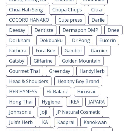
Chua Hah Seng
Chupa Chups
Citra
COCORO HANAKO
Cute press
Darlie
Deesay
Dentiste
Dermapon DMP
Dnee
Doi kham
Dokbuaku
Dr.Pong
Eucerin
Farbera
Fora Bee
Gambol
Garnier
Gatsby
Giffarine
Golden Mountain
Gourmet Thai
Greenday
HandyHerb
Head & Shoulders
Healthy Boy Brand
HER HYNESS
Hi-Balanz
Hiruscar
Hong Thai
Hygiene
IKEA
JAPARA
Johnson's
Joji
JP Natural Cosmetic
Jula’s Herb
KA
Kadprai
Kanokwan