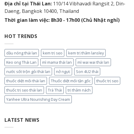
Địa chỉ tại Thái Lan:
110/14 Vibhavadi Rangsit 2, Din-
Daeng, Bangkok 10400, Thailand
Thời gian làm việc: 8h30 - 17h00 (Chủ Nhật nghỉ)
HOT TRENDS
dầu nóng thái lan
kem trị sẹo
kem trị thâm lansley
Keo ong Thái Lan
mì mama thái lan
mì wai wai thái lan
nước sốt trộn gỏi thái lan
nở ngực
Son 4U2 thái
thuốc diệt mối thái lan
Thuốc diệt mối tận gốc
thuốc trị sẹo
thuốc trị sẹo thái lan
Trà Thái
trị thâm nách
Yanhee Ultra Nourishing Day Cream
LATEST NEWS