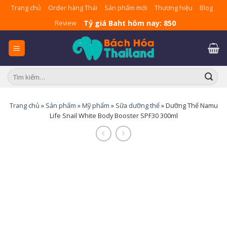
Skip
Trang chủ
Order hàng Thái
Sản phẩm mới
Thương hiệu
Blog
to
Tỷ giá Baht hôm nay: 850
Review
content
Tìm
kiếm:
Trang chủ
»
Sản phẩm
»
Mỹ phẩm
»
Sữa dưỡng thể
»
Dưỡng Thể Namu
Life Snail White Body Booster SPF30 300ml