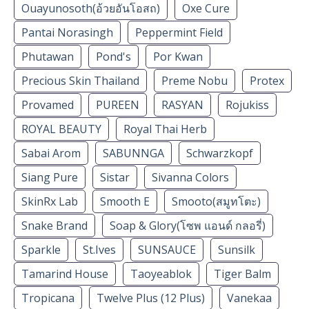
Ouayunosoth(อ้วยอันโอสถ)
Oxe Cure
Pantai Norasingh
Peppermint Field
Phutawan
Pond's
Por Kwan
Precious Skin Thailand
Preme Nobu
Protex
Provamed
PUREEN
RASYAN
Rojukiss
ROYAL BEAUTY
Royal Thai Herb
Sabai Arom
SABUNNGA
Schwarzkopf
Siang Pure
Sistar
Sivanna Colors
SkinRx Lab
Smooth E
Smooto(สมูทโตะ)
Snake Brand
Soap & Glory(โซพ แอนด์ กลอรี่)
Sparkle
St.Ives
SUNSAUCE
Sunsilk
Tamarind House
Taoyeablok
Tiger Balm
Tropicana
Twelve Plus (12 Plus)
Vanekaa