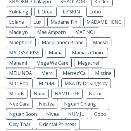
KHAOKHO Talaypu
KHAOLAOR
Kindee
Kokliang
L'Oreal
Le'SKIN
Lobo
Lolane
Lux
Madame Fin
MADAME HENG
Madelyn
Mae Amporn
MAE NOI
Maephorn
Maepranom Brand
Maesri
MALISSA KISS
Mama
Mama’s Choice
Manami
Mega We Care
Megachef
MEILINDA
Merci
Merrez'Ca
Mistine
Mitr Phol
MizuMi
MKA By Dr.Kingsley
Moods
Nami
NAMU LIFE
Natur
Nee Cara
Nestea
Nguan Chiang
Nguan Soon
Nivea
NUMJU
Odbo
Olay Thái
Oriental Princess