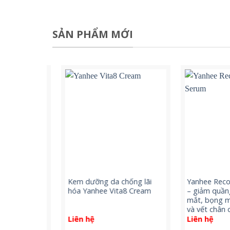
SẢN PHẨM MỚI
Serum –
Kem dưỡng da chống lãi
Yanhee Recove
àn nhang
hóa Yanhee Vita8 Cream
– giảm quầng 
anhee
mắt, bọng mắt
và vết chân ch
Liên hệ
Liên hệ