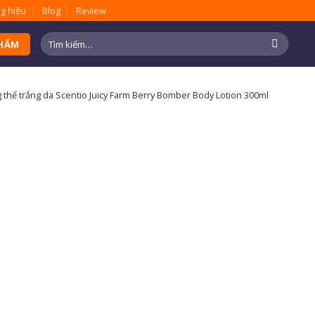
g hiệu
Blog
Review
Tìm
PHẨM
kiếm:
thể trắng da Scentio Juicy Farm Berry Bomber Body Lotion 300ml