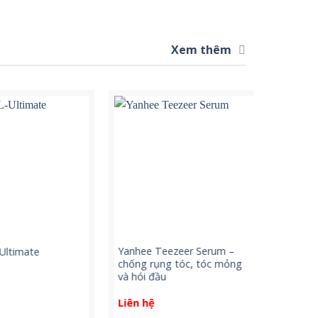
Xem thêm
Yanhee Teezeer Serum –
Yanhee Pr
timate
chống rụng tóc, tóc mỏng
sản phẩm 
và hói đầu
viện Yanh
Liên hệ
Liên hệ