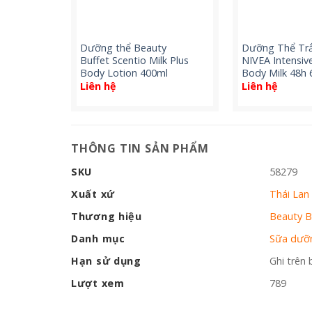
o Skin
Dưỡng thể Beauty
Dưỡng Thể Tr
g Lotion
Buffet Scentio Milk Plus
NIVEA Intensiv
Body Lotion 400ml
Body Milk 48h 
Liên hệ
Liên hệ
THÔNG TIN SẢN PHẨM
SKU
58279
Xuất xứ
Thái Lan
Thương hiệu
Beauty B
Danh mục
Sữa dưỡ
Hạn sử dụng
Ghi trên 
Lượt xem
789