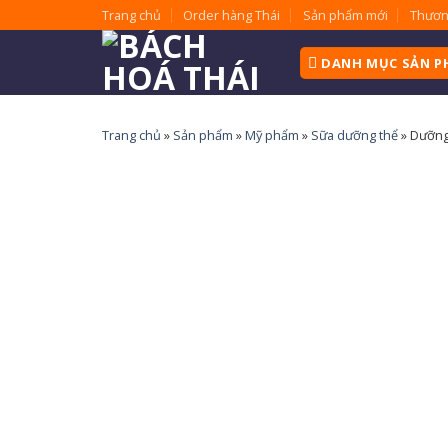
Skip
Trang chủ
Order hàng Thái
Sản phẩm mới
Thươn
to
content
DANH MỤC SẢN 
Trang chủ
»
Sản phẩm
»
Mỹ phẩm
»
Sữa dưỡng thể
»
Dưỡng 