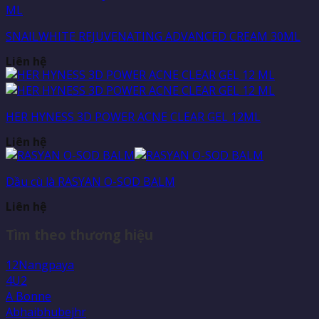
SNAILWHITE REJUVENATING ADVANCED CREAM 30ML
Liên hệ
HER HYNESS 3D POWER ACNE CLEAR GEL 12ML
Liên hệ
Dầu cù là RASYAN O-SOD BALM
Liên hệ
Tìm theo thương hiệu
12Nangpaya
4U2
A Bonne
Abhaibhubejhr