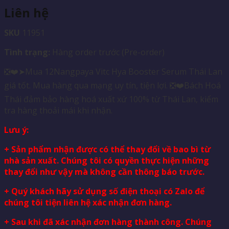
Liên hệ
SKU
11951
Tình trạng:
Hàng order trước (Pre-order)
❎❤️➤Mua 12Nangpaya Vitc Hya Booster Serum Thái Lan
giá tốt. Mua hàng qua mạng uy tín, tiện lợi. ❎❤️Bách Hoá
Thái đảm bảo hàng hoá xuất xứ 100% từ Thái Lan, kiểm
tra hàng thoải mái khi nhận.
Lưu ý:
+ Sản phẩm nhận được có thể thay đổi về bao bì từ
nhà sản xuất. Chúng tôi có quyền thực hiện những
thay đổi như vậy mà không cần thông báo trước.
+ Quý khách hãy sử dụng số điện thoại có Zalo để
chúng tôi tiện liên hệ xác nhận đơn hàng.
+ Sau khi đã xác nhận đơn hàng thành công. Chúng