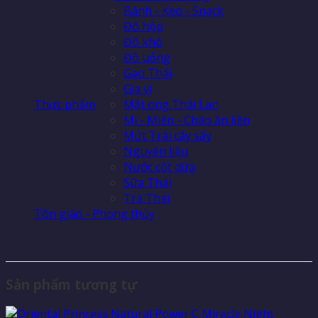
Bánh - Kẹo - Snack
Đồ hộp
Đồ khô
Đồ uống
Gạo Thái
Gia vị
Thực phẩm
Mật ong Thái Lan
Mì - Miến - Cháo ăn liền
Mứt Trái cây sấy
Nguyên liệu
Nước cốt dừa
Sữa Thái
Trà Thái
Tôn giáo - Phong thủy
Sản phẩm tương tự