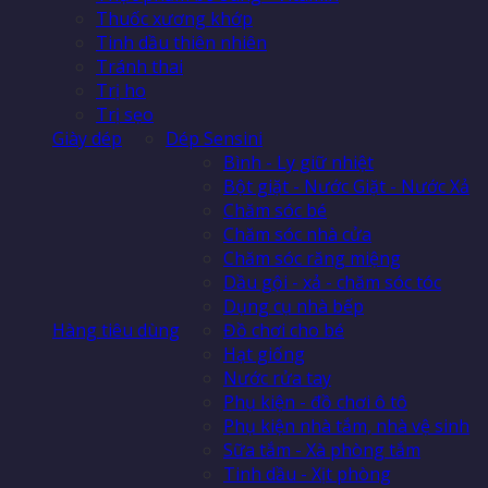
Thuốc xương khớp
Tinh dầu thiên nhiên
Tránh thai
Trị ho
Trị sẹo
Giày dép
Dép Sensini
Bình - Ly giữ nhiệt
Bột giặt - Nước Giặt - Nước Xả
Chăm sóc bé
Chăm sóc nhà cửa
Chăm sóc răng miệng
Dầu gội - xả - chăm sóc tóc
Dụng cụ nhà bếp
Hàng tiêu dùng
Đồ chơi cho bé
Hạt giống
Nước rửa tay
Phụ kiện - đồ chơi ô tô
Phụ kiện nhà tắm, nhà vệ sinh
Sữa tắm - Xà phòng tắm
Tinh dầu - Xịt phòng