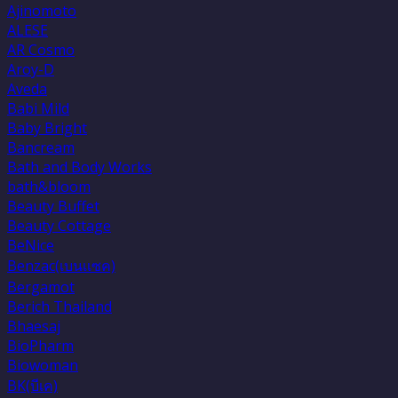
Ajinomoto
ALESE
AR Cosmo
Aroy-D
Aveda
Babi Mild
Baby Bright
Bancream
Bath and Body Works
bath&bloom
Beauty Buffet
Beauty Cottage
BeNice
Benzac(เบนเเซค)
Bergamot
Berich Thailand
Bhaesaj
BioPharm
Biowoman
BK(บีเค)