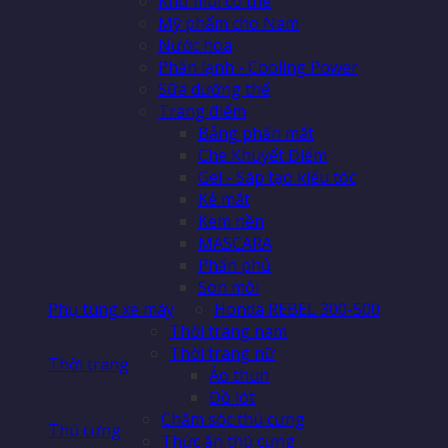
Khử mùi cơ thể
Mỹ phẩm cho Nam
Nước hoa
Phấn lạnh - Cooling Power
Sữa dưỡng thể
Trang điểm
Bảng phấn mắt
Che Khuyết Điểm
Gel - Sáp tạo kiểu tóc
Kẻ mắt
Kem nền
MASCARA
Phấn phủ
Son môi
Phụ tùng xe máy
Honda REBEL 300-500
Thời trang nam
Thời trang nữ
Thời trang
Áo thun
Đồ lót
Chăm sóc thú cưng
Thú cưng
Thức ăn thú cưng