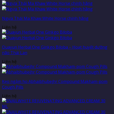
Ngựa Thái Ma Khaw White Horse chính hãng
Liên hệ
Ouayun Herbal One Ginkgo Biloba – Hoạt huyết dưỡng
não Thái Lan
Liên hệ
Kẹo ngậm ho Abhaibhubejhr Compound Makham-pom
Cough Pills
Liên hệ