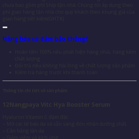
chưa bao gồm phí Ship tận nhà. Chúng tôi áp dụng theo
phí giao hàng tận nhà cho quý khách theo khung giá của
giao hàng tiết kiệm(GHTK)
Hàng hóa có đảm bảo không?
Hoàn tiền 100% nếu phát hiện hàng nhái, hàng kém
chất lượng
Đổi trả nếu không hài lòng về chất lượng sản phẩm
Kiểm tra hàng trước khi thanh toán
Thông tin chi tiết về sản phẩm
12Nangpaya Vitc Hya Booster Serum
Hyaluron Vitamin C đậm đặc
– Mở các tế bào da và sẵn sàng đón nhận dưỡng chất.
– Cân bằng làn da
– Giảm viêm và kích ứng