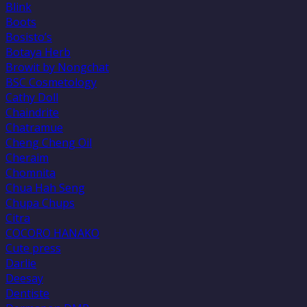
Blink
Boots
Bosisto’s
Botaya Herb
Browit by Nongchat
BSC Cosmetology
Cathy Doll
Chaindrite
Chatramue
Cheng Cheng Oil
Cheraim
Chomnita
Chua Hah Seng
Chupa Chups
Citra
COCORO HANAKO
Cute press
Darlie
Deesay
Dentiste