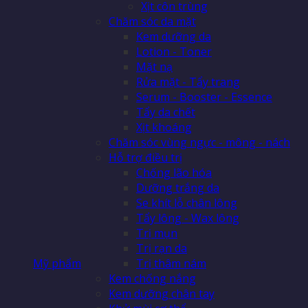
Xịt côn trùng
Chăm sóc da mặt
Kem dưỡng da
Lotion - Toner
Mặt nạ
Rửa mặt - Tẩy trang
Serum - Booster - Essence
Tẩy da chết
Xịt khoáng
Chăm sóc vùng ngực - mông - nách
Hỗ trợ điều trị
Chống lão hóa
Dưỡng trắng da
Se khít lỗ chân lông
Tẩy lông - Wax lông
Trị mụn
Trị rạn da
Mỹ phẩm
Trị thâm nám
Kem chống nắng
Kem dưỡng chân tay