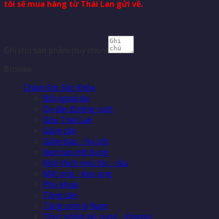
tôi sẽ mua hàng từ Thái Lan gửi về.
Ghi chú sản phẩm
(tuỳ chọn)
Browse
Chăm Sóc Sức Khỏe
Bôi ngoài da
Dạ dày đường ruột
Dầu Thái Lan
Giảm cân
Giảm đau - Hạ sốt
Kem tan mỡ bụng
Kích thích mọc tóc - râu
Mật ong - Keo ong
Phụ khoa
Tăng cân
Tăng sinh lý Nam
Thực phẩm bổ sung - Vitamin