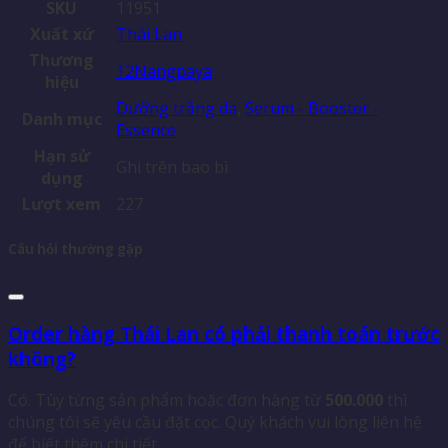
SKU
11951
Xuất xứ
Thái Lan
Thương
12Nangpaya
hiệu
Dưỡng trắng da
,
Serum - Booster -
Danh mục
Essence
Hạn sử
Ghi trên bao bì
dụng
Lượt xem
227
Câu hỏi thường gặp
Order hàng Thái Lan có phải thanh toán trước
không?
Có. Tùy từng sản phẩm hoặc đơn hàng từ
500.000
thì
chúng tôi sẽ yêu cầu đặt cọc. Quý khách vui lòng liên hệ
để biết thêm chi tiết.