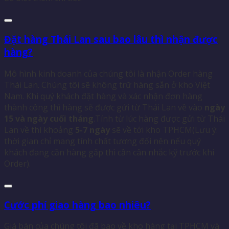
Đặt hàng Thái Lan sau bao lâu thì nhận được
hàng?
Mô hình kinh doanh của chúng tôi là nhận Order hàng
Thái Lan. Chúng tôi sẽ không trữ hàng sẵn ở kho Việt
Nam. Khi quý khách đặt hàng và xác nhận đơn hàng
thành công thì hàng sẽ được gửi từ Thái Lan về vào
ngày
15 và ngày cuối tháng
.Tính từ lúc hàng được gửi từ Thái
Lan về thì khoảng
5-7 ngày
sẽ về tới kho TPHCM(Lưu ý:
thời gian chỉ mang tính chất tương đối nên nếu quý
khách đang cần hàng gấp thì cần cân nhắc kỹ trước khi
Order).
Cước phí giao hàng bao nhiêu?
Giá bán của chúng tôi đã bao về kho hàng tại TPHCM và