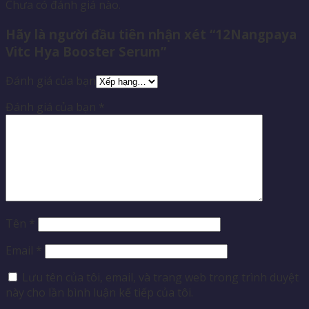
Chưa có đánh giá nào.
Hãy là người đầu tiên nhận xét “12Nangpaya
Vitc Hya Booster Serum”
Đánh giá của bạn
Đánh giá của bạn
*
Tên
*
Email
*
Lưu tên của tôi, email, và trang web trong trình duyệt
này cho lần bình luận kế tiếp của tôi.