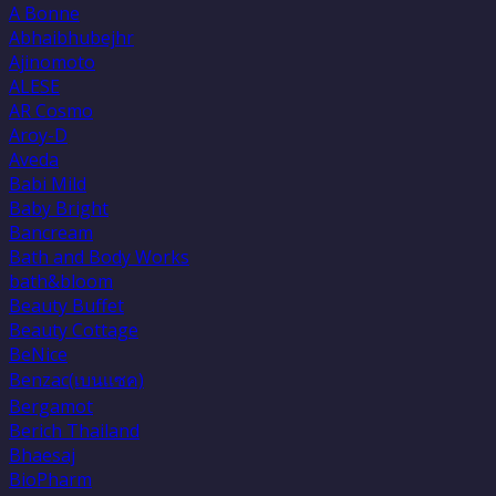
A Bonne
Abhaibhubejhr
Ajinomoto
ALESE
AR Cosmo
Aroy-D
Aveda
Babi Mild
Baby Bright
Bancream
Bath and Body Works
bath&bloom
Beauty Buffet
Beauty Cottage
BeNice
Benzac(เบนเเซค)
Bergamot
Berich Thailand
Bhaesaj
BioPharm