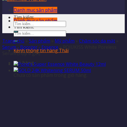
Danh mục sản phẩm
Tìm kiếm:
Danh mục sản phẩm
Tìm kiếm:
Trang chủ
»
Sản phẩm
»
Mỹ phẩm
»
Chăm sóc da mặt
»
Serum - Booster - Essence
»
ROJUKISS White Poreless
Kênh thông tin hàng Thái
Serum (hộp 6 gói)
Giỏ hàng
Chưa có sản phẩm trong giỏ hàng.