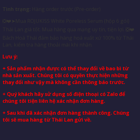
Tình trạng:
Hàng order trước (Pre-order)
❎❤️➤Mua ROJUKISS White Poreless Serum (hộp 6 gói)
Thái Lan giá tốt. Mua hàng qua mạng uy tín, tiện lợi. ❎❤️
Bách Hoá Thái đảm bảo hàng hoá xuất xứ 100% từ Thái
Lan, kiểm tra hàng thoải mái khi nhận.
Lưu ý:
+ Sản phẩm nhận được có thể thay đổi về bao bì từ
nhà sản xuất. Chúng tôi có quyền thực hiện những
thay đổi như vậy mà không cần thông báo trước.
+ Quý khách hãy sử dụng số điện thoại có Zalo để
chúng tôi tiện liên hệ xác nhận đơn hàng.
+ Sau khi đã xác nhận đơn hàng thành công. Chúng
tôi sẽ mua hàng từ Thái Lan gửi về.