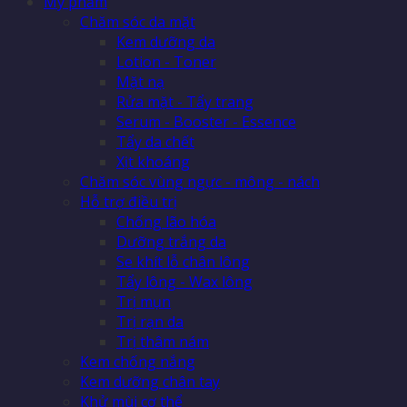
Mỹ phẩm
Chăm sóc da mặt
Kem dưỡng da
Lotion - Toner
Mặt nạ
Rửa mặt - Tẩy trang
Serum - Booster - Essence
Tẩy da chết
Xịt khoáng
Chăm sóc vùng ngực - mông - nách
Hỗ trợ điều trị
Chống lão hóa
Dưỡng trắng da
Se khít lỗ chân lông
Tẩy lông - Wax lông
Trị mụn
Trị rạn da
Trị thâm nám
Kem chống nắng
Kem dưỡng chân tay
Khử mùi cơ thể