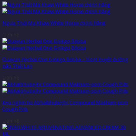
Ngựa Thái Ma Khaw White Horse chính hãng
Liên hệ
Ouayun Herbal One Ginkgo Biloba – Hoạt huyết dưỡng
não Thái Lan
Liên hệ
Kẹo ngậm ho Abhaibhubejhr Compound Makham-pom
Cough Pills
Liên hệ