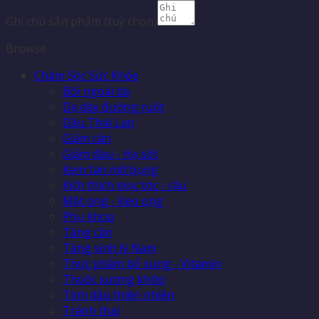
Ghi chú sản phẩm
(tuỳ chọn)
Browse
Chăm Sóc Sức Khỏe
Bôi ngoài da
Dạ dày đường ruột
Dầu Thái Lan
Giảm cân
Giảm đau - Hạ sốt
Kem tan mỡ bụng
Kích thích mọc tóc - râu
Mật ong - Keo ong
Phụ khoa
Tăng cân
Tăng sinh lý Nam
Thực phẩm bổ sung - Vitamin
Thuốc xương khớp
Tinh dầu thiên nhiên
Tránh thai