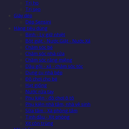
Trị ho
Trị sẹo
Giày dép
Dép Sensini
Hàng tiêu dùng
Bình - Ly giữ nhiệt
Bột giặt - Nước Giặt - Nước Xả
Chăm sóc bé
Chăm sóc nhà cửa
Chăm sóc răng miệng
Dầu gội - xả - chăm sóc tóc
Dụng cụ nhà bếp
Đồ chơi cho bé
Hạt giống
Nước rửa tay
Phụ kiện - đồ chơi ô tô
Phụ kiện nhà tắm, nhà vệ sinh
Sữa tắm - Xà phòng tắm
Tinh dầu - Xịt phòng
Xịt côn trùng