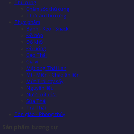
Thú cưng
Chăm sóc thú cưng
Thức ăn thú cưng
Thực phẩm
Bánh - Kẹo - Snack
Đồ hộp
Đồ khô
Đồ uống
Gạo Thái
Gia vị
Mật ong Thái Lan
Mì - Miến - Cháo ăn liền
Mứt Trái cây sấy
Nguyên liệu
Nước cốt dừa
Sữa Thái
Trà Thái
Tôn giáo - Phong thủy
Sản phẩm tương tự