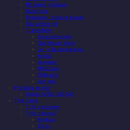
Mỹ phẩm cho Nam
Nước hoa
Phấn lạnh - Cooling Power
Sữa dưỡng thể
Trang điểm
Bảng phấn mắt
Che Khuyết Điểm
Gel - Sáp tạo kiểu tóc
Kẻ mắt
Kem nền
MASCARA
Phấn phủ
Son môi
Phụ tùng xe máy
Honda REBEL 300-500
Thời trang
Thời trang nam
Thời trang nữ
Áo thun
Đồ lót