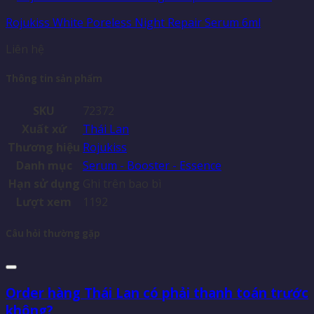
Rojukiss White Poreless Night Repair Serum 6ml
Liên hệ
Thông tin sản phẩm
SKU
72372
Xuất xứ
Thái Lan
Thương hiệu
Rojukiss
Danh mục
Serum - Booster - Essence
Hạn sử dụng
Ghi trên bao bì
Lượt xem
1192
Câu hỏi thường gặp
Order hàng Thái Lan có phải thanh toán trước
không?