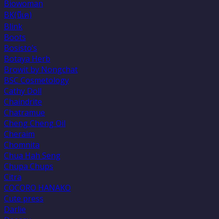
Biowoman
BK(บีเค)
Blink
Boots
Bosisto’s
Botaya Herb
Browit by Nongchat
BSC Cosmetology
Cathy Doll
Chaindrite
Chatramue
Cheng Cheng Oil
Cheraim
Chomnita
Chua Hah Seng
Chupa Chups
Citra
COCORO HANAKO
Cute press
Darlie