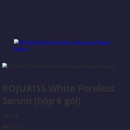
ROJUKISS White Poreless
Serum (hộp 6 gói)
Liên hệ
SKU
72372