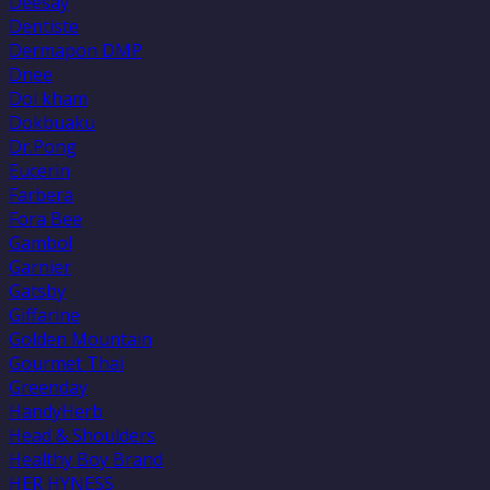
Deesay
Dentiste
Dermapon DMP
Dnee
Doi kham
Dokbuaku
Dr.Pong
Eucerin
Farbera
Fora Bee
Gambol
Garnier
Gatsby
Giffarine
Golden Mountain
Gourmet Thai
Greenday
HandyHerb
Head & Shoulders
Healthy Boy Brand
HER HYNESS