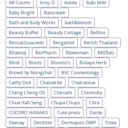
AR Cosmo
Aroy-D
Aveda
Babi Mild
Baby Bright
Bancream
Bath and Body Works
bath&bloom
Beauty Buffet
Beauty Cottage
BeNice
Benzac(เบนเเซค)
Bergamot
Berich Thailand
Bhaesaj
BioPharm
Biowoman
BK(บีเค)
Blink
Boots
Bosisto’s
Botaya Herb
Browit by Nongchat
BSC Cosmetology
Cathy Doll
Chaindrite
Chatramue
Cheng Cheng Oil
Cheraim
Chomnita
Chua Hah Seng
Chupa Chups
Citra
COCORO HANAKO
Cute press
Darlie
Deesay
Dentiste
Dermapon DMP
Dnee