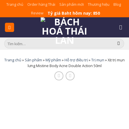
Skip
Trang chủ
Order hàng Thái
Sản phẩm mới
Thương hiệu
Blog
to
Tỷ giá Baht hôm nay: 850
Review
content
Tìm
kiếm:
Trang chủ
»
Sản phẩm
»
Mỹ phẩm
»
Hỗ trợ điều trị
»
Trị mụn
»
Xịt trị mụn
lưng Mistine Body Acne Double Action 50ml