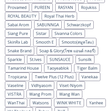
Provamed
PUREEN
RASYAN
Rojukiss
ROYAL BEAUTY
Royal Thai Herb
Sabai Arom
SABUNNGA
Schwarzkopf
Siang Pure
Sistar
Sivanna Colors
SkinRx Lab
Smooth E
Smooto(สมูทโตะ)
Snake Brand
Soap & Glory(โซพ แอนด์ กลอรี่)
Sparkle
St.Ives
SUNSAUCE
Sunsilk
Tamarind House
Taoyeablok
Tiger Balm
Tropicana
Twelve Plus (12 Plus)
Vanekaa
Vaseline
Vidhyasom
Viset-Niyom
VISTRA
Wang Prom
Wang Wan
WanThai
Watsons
WINK WHITE
Yanhee