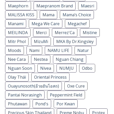
Maephorn
Maepranom Brand
Maesri
MALISSA KISS
Mama
Mama’s Choice
Manami
Mega We Care
Megachef
MEILINDA
Merci
Merrez'Ca
Mistine
Mitr Phol
MizuMi
MKA By Dr.Kingsley
Moods
Nami
NAMU LIFE
Natur
Nee Cara
Nestea
Nguan Chiang
Nguan Soon
Nivea
NUMJU
Odbo
Olay Thái
Oriental Princess
Ouayunosoth(อ้วยอันโอสถ)
Oxe Cure
Pantai Norasingh
Peppermint Field
Phutawan
Pond's
Por Kwan
Precious Skin Thailand
Preme Nobu
Protex