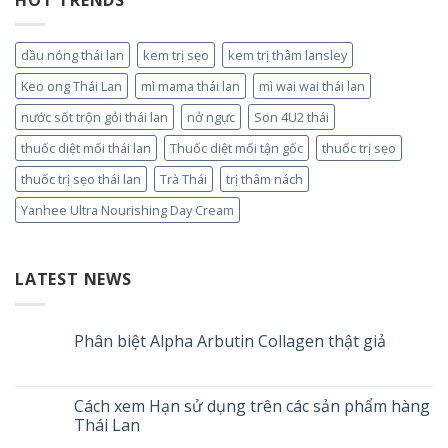
dầu nóng thái lan
kem trị sẹo
kem trị thâm lansley
Keo ong Thái Lan
mì mama thái lan
mì wai wai thái lan
nước sốt trộn gỏi thái lan
nở ngực
Son 4U2 thái
thuốc diệt mối thái lan
Thuốc diệt mối tận gốc
thuốc trị sẹo
thuốc trị sẹo thái lan
Trà Thái
trị thâm nách
Yanhee Ultra Nourishing Day Cream
LATEST NEWS
Phân biệt Alpha Arbutin Collagen thật giả
Cách xem Hạn sử dụng trên các sản phẩm hàng
Thái Lan