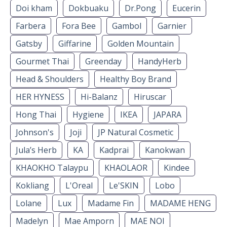
Doi kham
Dokbuaku
Dr.Pong
Eucerin
Farbera
Fora Bee
Gambol
Garnier
Gatsby
Giffarine
Golden Mountain
Gourmet Thai
Greenday
HandyHerb
Head & Shoulders
Healthy Boy Brand
HER HYNESS
Hi-Balanz
Hiruscar
Hong Thai
Hygiene
IKEA
JAPARA
Johnson's
Joji
JP Natural Cosmetic
Jula’s Herb
KA
Kadprai
Kanokwan
KHAOKHO Talaypu
KHAOLAOR
Kindee
Kokliang
L'Oreal
Le'SKIN
Lobo
Lolane
Lux
Madame Fin
MADAME HENG
Madelyn
Mae Amporn
MAE NOI