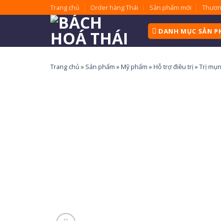
Skip
Trang chủ
Order hàng Thái
Sản phẩm mới
Thươn
to
content
DANH MỤC SẢN 
Trang chủ
»
Sản phẩm
»
Mỹ phẩm
»
Hỗ trợ điều trị
»
Trị mụ