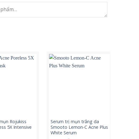
 mụn Rojukiss
Serum trị mụn trắng da
Serum 
ess 5X Intensive
Smooto Lemon-C Acne Plus
Care S
White Serum
6 gói)