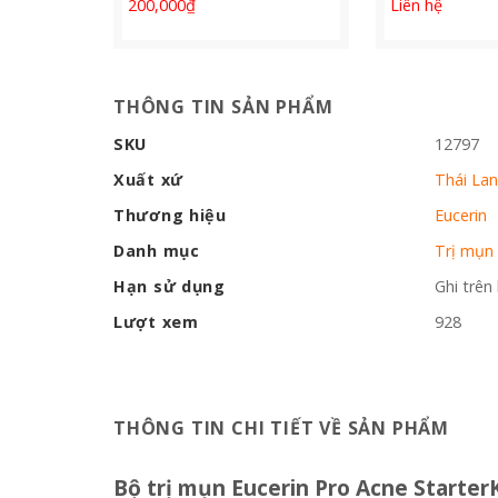
200,000
₫
Liên hệ
THÔNG TIN SẢN PHẨM
SKU
12797
Xuất xứ
Thái La
Thương hiệu
Eucerin
Danh mục
Trị mụn
Hạn sử dụng
Ghi trên
Lượt xem
928
THÔNG TIN CHI TIẾT VỀ SẢN PHẨM
Bộ trị mụn Eucerin Pro Acne StarterK