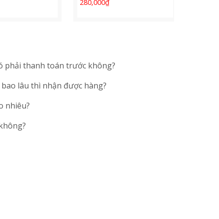
280,000
₫
350,00
ó phải thanh toán trước không?
 bao lâu thì nhận được hàng?
o nhiêu?
 không?