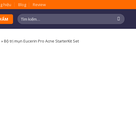
g hiệu
Blog
Review
Tìm
PHẨM
kiếm:
n
»
Bộ trị mụn Eucerin Pro Acne StarterKit Set