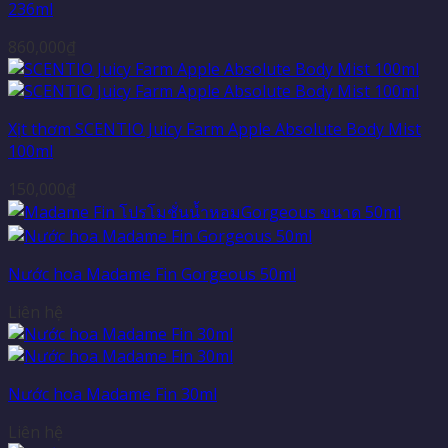
236ml
860,000
₫
Xịt thơm SCENTIO Juicy Farm Apple Absolute Body Mist
100ml
150,000
₫
Nước hoa Madame Fin Gorgeous 50ml
Liên hệ
Nước hoa Madame Fin 30ml
Liên hệ