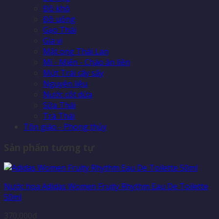
Đồ khô
Đồ uống
Gạo Thái
Gia vị
Mật ong Thái Lan
Mì - Miến - Cháo ăn liền
Mứt Trái cây sấy
Nguyên liệu
Nước cốt dừa
Sữa Thái
Trà Thái
Tôn giáo - Phong thủy
Sản phẩm tương tự
Nước hoa Adidas Women Fruity Rhythm Eau De Toilette
50ml
370,000
₫