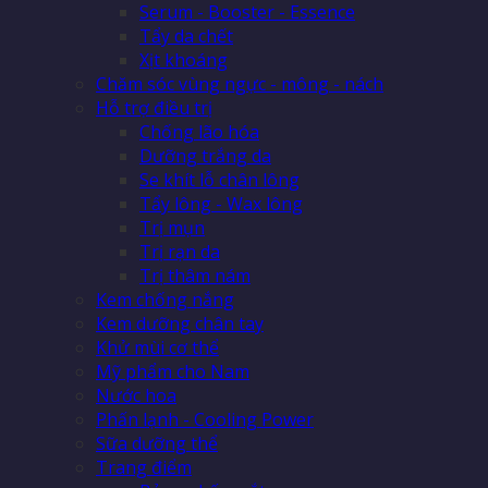
Serum - Booster - Essence
Tẩy da chết
Xịt khoáng
Chăm sóc vùng ngực - mông - nách
Hỗ trợ điều trị
Chống lão hóa
Dưỡng trắng da
Se khít lỗ chân lông
Tẩy lông - Wax lông
Trị mụn
Trị rạn da
Trị thâm nám
Kem chống nắng
Kem dưỡng chân tay
Khử mùi cơ thể
Mỹ phẩm cho Nam
Nước hoa
Phấn lạnh - Cooling Power
Sữa dưỡng thể
Trang điểm