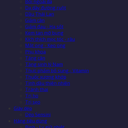
Bôi ngoài da
Dạ dày đường ruột
Dầu Thái Lan
Giảm cân
Giảm đau - Hạ sốt
Kem tan mỡ bụng
Kích thích mọc tóc - râu
Mật ong - Keo ong
Phụ khoa
Tăng cân
Tăng sinh lý Nam
Thực phẩm bổ sung - Vitamin
Thuốc xương khớp
Tinh dầu thiên nhiên
Tránh thai
Trị ho
Trị sẹo
Giày dép
Dép Sensini
Hàng tiêu dùng
Bình - Ly giữ nhiệt