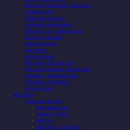
Bột giặt - Nước Giặt - Nước Xả
Chăm sóc bé
Chăm sóc nhà cửa
Chăm sóc răng miệng
Dầu gội - xả - chăm sóc tóc
Dụng cụ nhà bếp
Đồ chơi cho bé
Hạt giống
Nước rửa tay
Phụ kiện - đồ chơi ô tô
Phụ kiện nhà tắm, nhà vệ sinh
Sữa tắm - Xà phòng tắm
Tinh dầu - Xịt phòng
Xịt côn trùng
Mỹ phẩm
Chăm sóc da mặt
Kem dưỡng da
Lotion - Toner
Mặt nạ
Rửa mặt - Tẩy trang