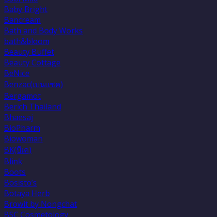
Baby Bright
Bancream
Bath and Body Works
bath&bloom
Beauty Buffet
Beauty Cottage
BeNice
Benzac(เบนเเซค)
Bergamot
Berich Thailand
Bhaesaj
BioPharm
Biowoman
BK(บีเค)
Blink
Boots
Bosisto’s
Botaya Herb
Browit by Nongchat
BSC Cosmetology