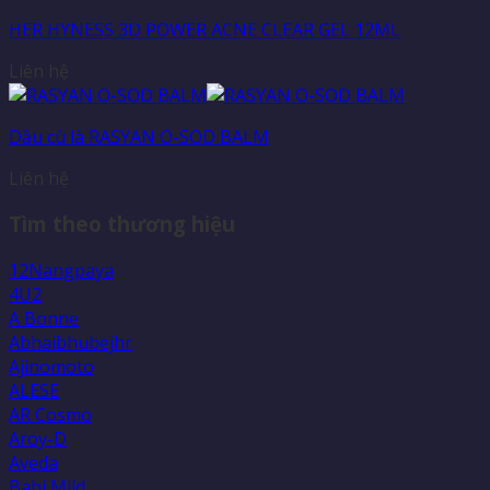
HER HYNESS 3D POWER ACNE CLEAR GEL 12ML
Liên hệ
Dầu cù là RASYAN O-SOD BALM
Liên hệ
Tìm theo thương hiệu
12Nangpaya
4U2
A Bonne
Abhaibhubejhr
Ajinomoto
ALESE
AR Cosmo
Aroy-D
Aveda
Babi Mild