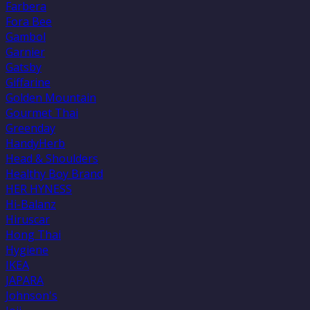
Farbera
Fora Bee
Gambol
Garnier
Gatsby
Giffarine
Golden Mountain
Gourmet Thai
Greenday
HandyHerb
Head & Shoulders
Healthy Boy Brand
HER HYNESS
Hi-Balanz
Hiruscar
Hong Thai
Hygiene
IKEA
JAPARA
Johnson's