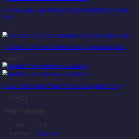
Xịt thơm toàn thân AR BODY & HAIR SERUM PERFUME
8ml
Liên hệ
Xịt thơm Cute Press Sweet Musk Cologne Spray 60ml
120,000
₫
Nước hoa Butterfly Thai Perfume 60ml (chính hãng)
1,500,000
₫
Thông tin sản phẩm
SKU
29476
Xuất xứ
Thái Lan