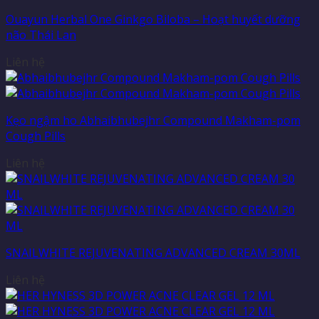
Ouayun Herbal One Ginkgo Biloba – Hoạt huyết dưỡng
não Thái Lan
Liên hệ
Kẹo ngậm ho Abhaibhubejhr Compound Makham-pom
Cough Pills
Liên hệ
SNAILWHITE REJUVENATING ADVANCED CREAM 30ML
Liên hệ