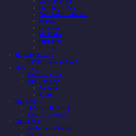
Bảng phấn mắt
Che Khuyết Điểm
Gel - Sáp tạo kiểu tóc
Kẻ mắt
Kem nền
MASCARA
Phấn phủ
Son môi
Phụ tùng xe máy
Honda REBEL 300-500
Thời trang
Thời trang nam
Thời trang nữ
Áo thun
Đồ lót
Thú cưng
Chăm sóc thú cưng
Thức ăn thú cưng
Thực phẩm
Bánh - Kẹo - Snack
Đồ hộp