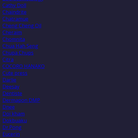
Cathy Doll
Chaindrite
Chatramue
Cheng Cheng Oil
Cheraim
Chomnita
Chua Hah Seng
Chupa Chups
Citra
COCORO HANAKO
Cute press
Darlie
Deesay
Dentiste
Dermapon DMP
Dnee
Doi kham
Dokbuaku
Dr.Pong
Eucerin