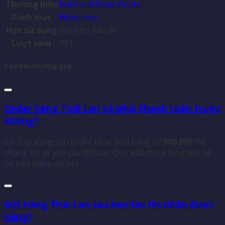
Thương hiệu
Bath and Body Works
Danh mục
Nước hoa
Hạn sử dụng
Ghi trên bao bì
Lượt xem
987
Câu hỏi thường gặp
Order hàng Thái Lan có phải thanh toán trước
không?
Có. Tùy từng sản phẩm hoặc đơn hàng từ
500.000
thì
chúng tôi sẽ yêu cầu đặt cọc. Quý khách vui lòng liên hệ
để biết thêm chi tiết.
Đặt hàng Thái Lan sau bao lâu thì nhận được
hàng?