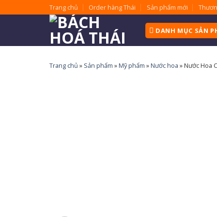
Skip
Trang chủ
Order hàng Thái
Sản phẩm mới
Thươn
to
content
DANH MỤC SẢN 
Trang chủ
»
Sản phẩm
»
Mỹ phẩm
»
Nước hoa
»
Nước Hoa C