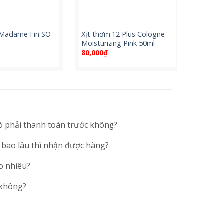
Madame Fin SO
Xịt thơm 12 Plus Cologne
Xịt thơ
Moisturizing Pink 50ml
Story 
Cologn
80,000
₫
220,00
ó phải thanh toán trước không?
 bao lâu thì nhận được hàng?
o nhiêu?
 không?