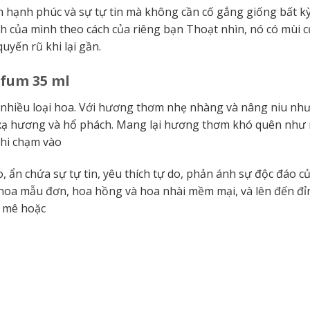
 hạnh phúc và sự tự tin mà không cần cố gắng giống bất kỳ
nh của mình theo cách của riêng bạn
Thoạt nhìn, nó có mùi c
uyến rũ khi lại gần.
rfum 35 ml
nhiều loại hoa.
Với hương thơm nhẹ nhàng và nâng niu như 
xạ hương và hổ phách.
Mang lại hương thơm khó quên
như 
khi chạm vào
ẩn chứa sự tự tin, yêu thích tự do, phản ánh sự độc đáo 
là hoa mẫu đơn, hoa hồng và hoa nhài mềm mại, và lên đến đỉ
y mê hoặc