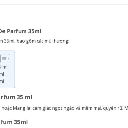
De Parfum 35ml
 35ml, bao gồm các mùi hương:
5 ml
ml
ml
arfum 35 ml
oặc Mang lại cảm giác ngọt ngào và mềm mại. quyến rũ. M
arfum 35ml