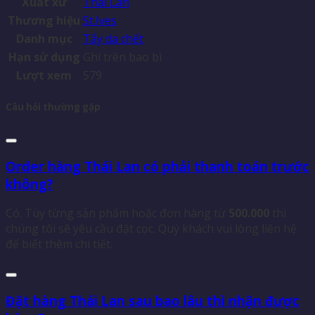
Xuất xứ
Thái Lan
Thương hiệu
St.Ives
Danh mục
Tẩy da chết
Hạn sử dụng
Ghi trên bao bì
Lượt xem
579
Câu hỏi thường gặp
Order hàng Thái Lan có phải thanh toán trước
không?
Có. Tùy từng sản phẩm hoặc đơn hàng từ
500.000
thì
chúng tôi sẽ yêu cầu đặt cọc. Quý khách vui lòng liên hệ
để biết thêm chi tiết.
Đặt hàng Thái Lan sau bao lâu thì nhận được