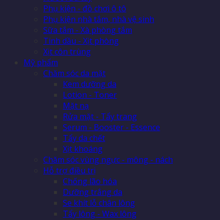
Phụ kiện - đồ chơi ô tô
Phụ kiện nhà tắm, nhà vệ sinh
Sữa tắm - Xà phòng tắm
Tinh dầu - Xịt phòng
Xịt côn trùng
Mỹ phẩm
Chăm sóc da mặt
Kem dưỡng da
Lotion - Toner
Mặt nạ
Rửa mặt - Tẩy trang
Serum - Booster - Essence
Tẩy da chết
Xịt khoáng
Chăm sóc vùng ngực - mông - nách
Hỗ trợ điều trị
Chống lão hóa
Dưỡng trắng da
Se khít lỗ chân lông
Tẩy lông - Wax lông