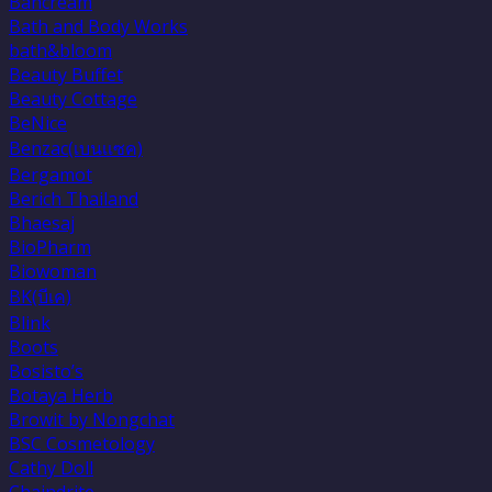
Bancream
Bath and Body Works
bath&bloom
Beauty Buffet
Beauty Cottage
BeNice
Benzac(เบนเเซค)
Bergamot
Berich Thailand
Bhaesaj
BioPharm
Biowoman
BK(บีเค)
Blink
Boots
Bosisto’s
Botaya Herb
Browit by Nongchat
BSC Cosmetology
Cathy Doll