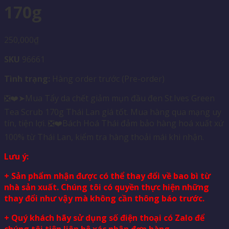
170g
250,000
₫
SKU
96661
Tình trạng:
Hàng order trước (Pre-order)
❎❤️➤Mua Tẩy da chết giảm mụn đầu đen St.Ives Green
Tea Scrub 170g Thái Lan giá tốt. Mua hàng qua mạng uy
tín, tiện lợi. ❎❤️Bách Hoá Thái đảm bảo hàng hoá xuất xứ
100% từ Thái Lan, kiểm tra hàng thoải mái khi nhận.
Lưu ý:
+ Sản phẩm nhận được có thể thay đổi về bao bì từ
nhà sản xuất. Chúng tôi có quyền thực hiện những
thay đổi như vậy mà không cần thông báo trước.
+ Quý khách hãy sử dụng số điện thoại có Zalo để
chúng tôi tiện liên hệ xác nhận đơn hàng.