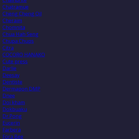
Chaindrite
Chatramue
Cheng Cheng Oil
Cheraim
Chomnita
Chua Hah Seng
Chupa Chups
Citra
COCORO HANAKO
Cute press
Darlie
Deesay
Dentiste
Dermapon DMP
Dnee
Doi kham
Dokbuaku
Dr.Pong
Eucerin
Farbera
Fora Bee