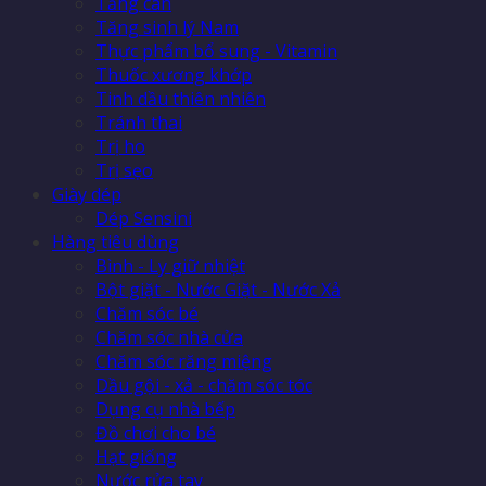
Tăng cân
Tăng sinh lý Nam
Thực phẩm bổ sung - Vitamin
Thuốc xương khớp
Tinh dầu thiên nhiên
Tránh thai
Trị ho
Trị sẹo
Giày dép
Dép Sensini
Hàng tiêu dùng
Bình - Ly giữ nhiệt
Bột giặt - Nước Giặt - Nước Xả
Chăm sóc bé
Chăm sóc nhà cửa
Chăm sóc răng miệng
Dầu gội - xả - chăm sóc tóc
Dụng cụ nhà bếp
Đồ chơi cho bé
Hạt giống
Nước rửa tay