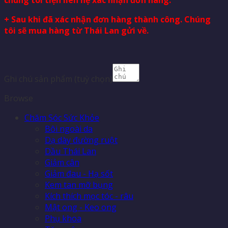
+ Sau khi đã xác nhận đơn hàng thành công. Chúng
tôi sẽ mua hàng từ Thái Lan gửi về.
Ghi chú sản phẩm
(tuỳ chọn)
Browse
Chăm Sóc Sức Khỏe
Bôi ngoài da
Dạ dày đường ruột
Dầu Thái Lan
Giảm cân
Giảm đau - Hạ sốt
Kem tan mỡ bụng
Kích thích mọc tóc - râu
Mật ong - Keo ong
Phụ khoa