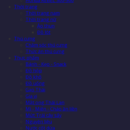
Honda REBEL 300-500
Thời trang
Thời trang nam
Thời trang nữ
Áo thun
Đồ lót
Thú cưng
Chăm sóc thú cưng
Thức ăn thú cưng
Thực phẩm
Bánh - Kẹo - Snack
Đồ hộp
Đồ khô
Đồ uống
Gạo Thái
Gia vị
Mật ong Thái Lan
Mì - Miến - Cháo ăn liền
Mứt Trái cây sấy
Nguyên liệu
Nước cốt dừa