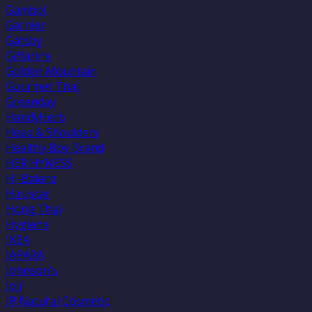
Gambol
Garnier
Gatsby
Giffarine
Golden Mountain
Gourmet Thai
Greenday
HandyHerb
Head & Shoulders
Healthy Boy Brand
HER HYNESS
Hi-Balanz
Hiruscar
Hong Thai
Hygiene
IKEA
JAPARA
Johnson's
Joji
JP Natural Cosmetic