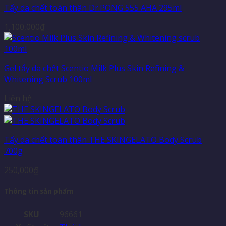
Tẩy da chết toàn thân Dr.PONG 555 AHA 295ml
1,100,000
₫
Gel tẩy da chết Scentio Milk Plus Skin Refining &
Whitening Scrub 100ml
Liên hệ
Tẩy da chết toàn thân THE SKINGELATO Body Scrub
700g
250,000
₫
Thông tin sản phẩm
SKU
96661