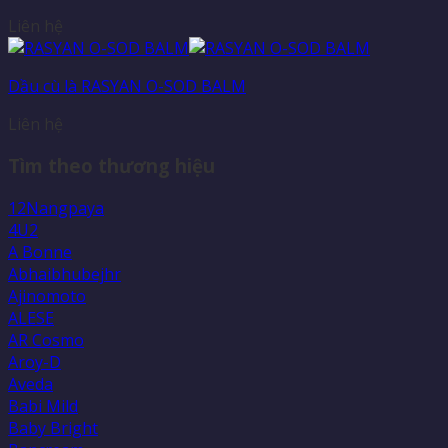
Liên hệ
Dầu cù là RASYAN O-SOD BALM
Liên hệ
Tìm theo thương hiệu
12Nangpaya
4U2
A Bonne
Abhaibhubejhr
Ajinomoto
ALESE
AR Cosmo
Aroy-D
Aveda
Babi Mild
Baby Bright