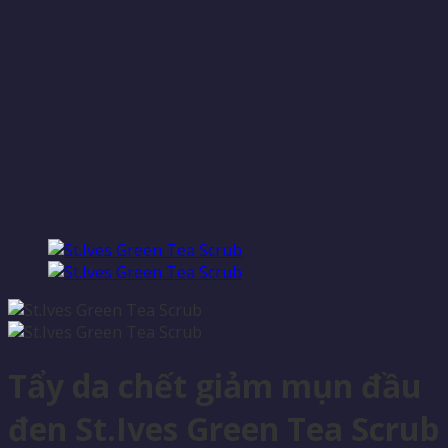
Tẩy da chết giảm mụn đầu
đen St.Ives Green Tea Scrub