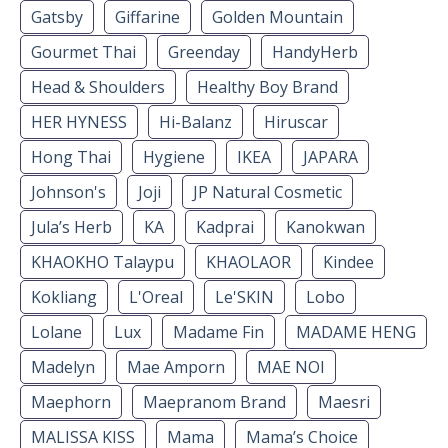
Gatsby
Giffarine
Golden Mountain
Gourmet Thai
Greenday
HandyHerb
Head & Shoulders
Healthy Boy Brand
HER HYNESS
Hi-Balanz
Hiruscar
Hong Thai
Hygiene
IKEA
JAPARA
Johnson's
Joji
JP Natural Cosmetic
Jula’s Herb
KA
Kadprai
Kanokwan
KHAOKHO Talaypu
KHAOLAOR
Kindee
Kokliang
L'Oreal
Le'SKIN
Lobo
Lolane
Lux
Madame Fin
MADAME HENG
Madelyn
Mae Amporn
MAE NOI
Maephorn
Maepranom Brand
Maesri
MALISSA KISS
Mama
Mama’s Choice