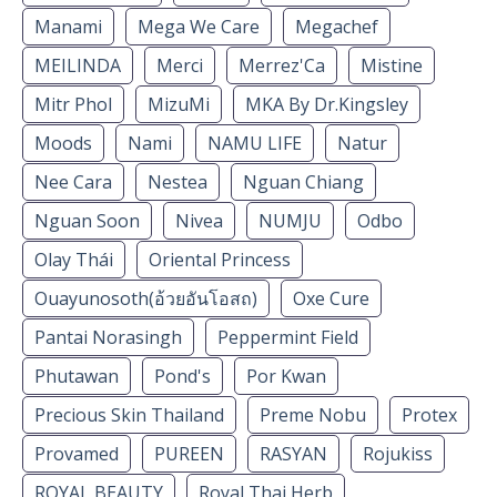
Manami
Mega We Care
Megachef
MEILINDA
Merci
Merrez'Ca
Mistine
Mitr Phol
MizuMi
MKA By Dr.Kingsley
Moods
Nami
NAMU LIFE
Natur
Nee Cara
Nestea
Nguan Chiang
Nguan Soon
Nivea
NUMJU
Odbo
Olay Thái
Oriental Princess
Ouayunosoth(อ้วยอันโอสถ)
Oxe Cure
Pantai Norasingh
Peppermint Field
Phutawan
Pond's
Por Kwan
Precious Skin Thailand
Preme Nobu
Protex
Provamed
PUREEN
RASYAN
Rojukiss
ROYAL BEAUTY
Royal Thai Herb