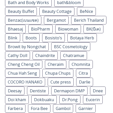
Bath and Body Works
bath&bloom
Beauty Buffet
Beauty Cottage
BeNice
Benzac(เบนเเซค)
Bergamot
Berich Thailand
Bhaesaj
BioPharm
Biowoman
BK(บีเค)
Blink
Boots
Bosisto’s
Botaya Herb
Browit by Nongchat
BSC Cosmetology
Cathy Doll
Chaindrite
Chatramue
Cheng Cheng Oil
Cheraim
Chomnita
Chua Hah Seng
Chupa Chups
Citra
COCORO HANAKO
Cute press
Darlie
Deesay
Dentiste
Dermapon DMP
Dnee
Doi kham
Dokbuaku
Dr.Pong
Eucerin
Farbera
Fora Bee
Gambol
Garnier