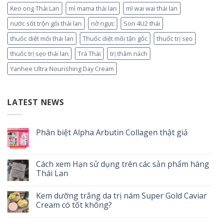
Keo ong Thái Lan
mì mama thái lan
mì wai wai thái lan
nước sốt trộn gỏi thái lan
nở ngực
Son 4U2 thái
thuốc diệt mối thái lan
Thuốc diệt mối tận gốc
thuốc trị sẹo
thuốc trị sẹo thái lan
Trà Thái
trị thâm nách
Yanhee Ultra Nourishing Day Cream
LATEST NEWS
Phân biệt Alpha Arbutin Collagen thật giả
Cách xem Hạn sử dụng trên các sản phẩm hàng
Thái Lan
Kem dưỡng trắng da trị nám Super Gold Caviar
Cream có tốt không?