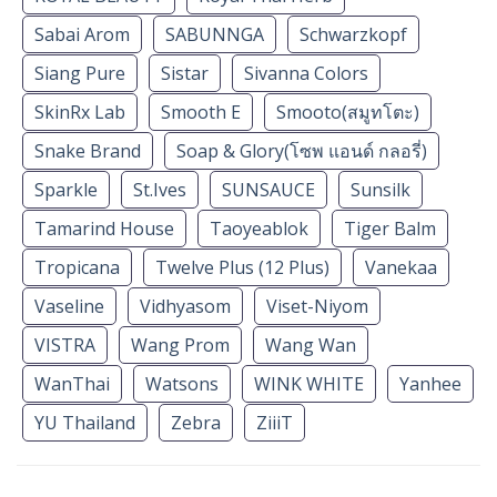
Sabai Arom
SABUNNGA
Schwarzkopf
Siang Pure
Sistar
Sivanna Colors
SkinRx Lab
Smooth E
Smooto(สมูทโตะ)
Snake Brand
Soap & Glory(โซพ แอนด์ กลอรี่)
Sparkle
St.Ives
SUNSAUCE
Sunsilk
Tamarind House
Taoyeablok
Tiger Balm
Tropicana
Twelve Plus (12 Plus)
Vanekaa
Vaseline
Vidhyasom
Viset-Niyom
VISTRA
Wang Prom
Wang Wan
WanThai
Watsons
WINK WHITE
Yanhee
YU Thailand
Zebra
ZiiiT