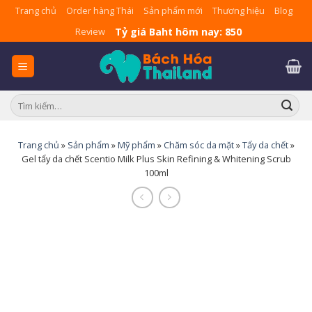
Skip
Trang chủ
Order hàng Thái
Sản phẩm mới
Thương hiệu
Blog
to
Tỷ giá Baht hôm nay: 850
Review
content
Tìm
kiếm:
Trang chủ
»
Sản phẩm
»
Mỹ phẩm
»
Chăm sóc da mặt
»
Tẩy da chết
»
Gel tẩy da chết Scentio Milk Plus Skin Refining & Whitening Scrub
100ml