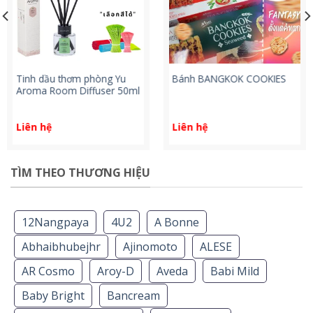
Tinh dầu thơm phòng Yu
Bánh BANGKOK COOKIES
Aroma Room Diffuser 50ml
Liên hệ
Liên hệ
TÌM THEO THƯƠNG HIỆU
12Nangpaya
4U2
A Bonne
Abhaibhubejhr
Ajinomoto
ALESE
AR Cosmo
Aroy-D
Aveda
Babi Mild
Baby Bright
Bancream