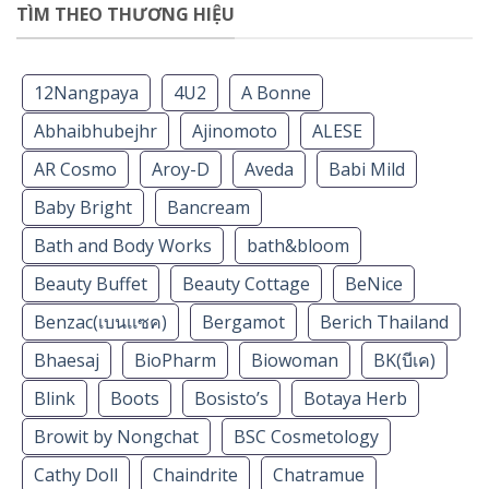
TÌM THEO THƯƠNG HIỆU
12Nangpaya
4U2
A Bonne
Abhaibhubejhr
Ajinomoto
ALESE
AR Cosmo
Aroy-D
Aveda
Babi Mild
Baby Bright
Bancream
Bath and Body Works
bath&bloom
Beauty Buffet
Beauty Cottage
BeNice
Benzac(เบนเเซค)
Bergamot
Berich Thailand
Bhaesaj
BioPharm
Biowoman
BK(บีเค)
Blink
Boots
Bosisto’s
Botaya Herb
Browit by Nongchat
BSC Cosmetology
Cathy Doll
Chaindrite
Chatramue