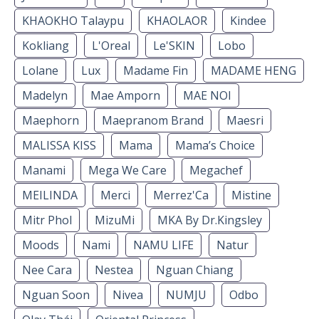
KHAOKHO Talaypu
KHAOLAOR
Kindee
Kokliang
L'Oreal
Le'SKIN
Lobo
Lolane
Lux
Madame Fin
MADAME HENG
Madelyn
Mae Amporn
MAE NOI
Maephorn
Maepranom Brand
Maesri
MALISSA KISS
Mama
Mama’s Choice
Manami
Mega We Care
Megachef
MEILINDA
Merci
Merrez'Ca
Mistine
Mitr Phol
MizuMi
MKA By Dr.Kingsley
Moods
Nami
NAMU LIFE
Natur
Nee Cara
Nestea
Nguan Chiang
Nguan Soon
Nivea
NUMJU
Odbo