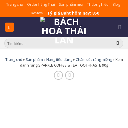
Skip
Trang chủ
Order hàng Thái
Sản phẩm mới
Thương hiệu
Blog
to
Tỷ giá Baht hôm nay: 850
Review
content
Tìm
kiếm:
Trang chủ
»
Sản phẩm
»
Hàng tiêu dùng
»
Chăm sóc răng miệng
»
Kem
đánh răng SPARKLE COFFEE & TEA TOOTHPASTE 90g