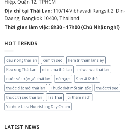
Hiệp, Quận 12, TPHCM
Địa chỉ tại Thái Lan:
110/14 Vibhavadi Rangsit 2, Din-
Daeng, Bangkok 10400, Thailand
Thời gian làm việc: 8h30 - 17h00 (Chủ Nhật nghỉ)
HOT TRENDS
dầu nóng thái lan
kem trị sẹo
kem trị thâm lansley
Keo ong Thái Lan
mì mama thái lan
mì wai wai thái lan
nước sốt trộn gỏi thái lan
nở ngực
Son 4U2 thái
thuốc diệt mối thái lan
Thuốc diệt mối tận gốc
thuốc trị sẹo
thuốc trị sẹo thái lan
Trà Thái
trị thâm nách
Yanhee Ultra Nourishing Day Cream
LATEST NEWS