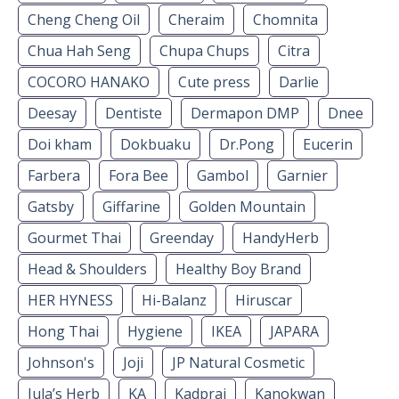
Cheng Cheng Oil
Cheraim
Chomnita
Chua Hah Seng
Chupa Chups
Citra
COCORO HANAKO
Cute press
Darlie
Deesay
Dentiste
Dermapon DMP
Dnee
Doi kham
Dokbuaku
Dr.Pong
Eucerin
Farbera
Fora Bee
Gambol
Garnier
Gatsby
Giffarine
Golden Mountain
Gourmet Thai
Greenday
HandyHerb
Head & Shoulders
Healthy Boy Brand
HER HYNESS
Hi-Balanz
Hiruscar
Hong Thai
Hygiene
IKEA
JAPARA
Johnson's
Joji
JP Natural Cosmetic
Jula’s Herb
KA
Kadprai
Kanokwan