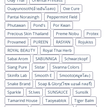
Olay Thái
Oriental Princess
Ouayunosoth(อ้วยอันโอสถ)
Oxe Cure
Pantai Norasingh
Peppermint Field
Phutawan
Pond's
Por Kwan
Precious Skin Thailand
Preme Nobu
Protex
Provamed
PUREEN
RASYAN
Rojukiss
ROYAL BEAUTY
Royal Thai Herb
Sabai Arom
SABUNNGA
Schwarzkopf
Siang Pure
Sistar
Sivanna Colors
SkinRx Lab
Smooth E
Smooto(สมูทโตะ)
Snake Brand
Soap & Glory(โซพ แอนด์ กลอรี่)
Sparkle
St.Ives
SUNSAUCE
Sunsilk
Tamarind House
Taoyeablok
Tiger Balm