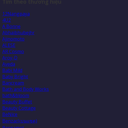
Tìm theo thương hiệu
12Nangpaya
4U2
A Bonne
Abhaibhubejhr
Ajinomoto
ALESE
AR Cosmo
Aroy-D
Aveda
Babi Mild
Baby Bright
Bancream
Bath and Body Works
bath&bloom
Beauty Buffet
Beauty Cottage
BeNice
Benzac(เบนเเซค)
Bergamot