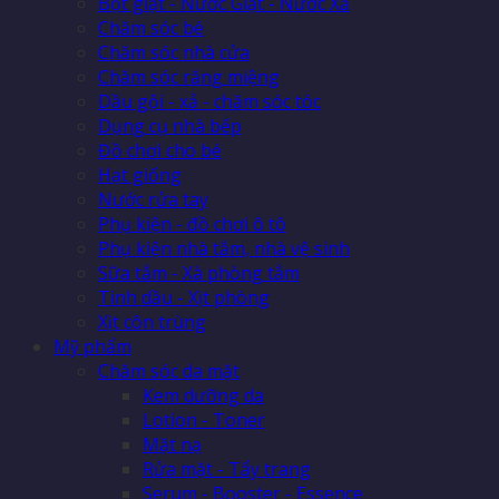
Bột giặt - Nước Giặt - Nước Xả
Chăm sóc bé
Chăm sóc nhà cửa
Chăm sóc răng miệng
Dầu gội - xả - chăm sóc tóc
Dụng cụ nhà bếp
Đồ chơi cho bé
Hạt giống
Nước rửa tay
Phụ kiện - đồ chơi ô tô
Phụ kiện nhà tắm, nhà vệ sinh
Sữa tắm - Xà phòng tắm
Tinh dầu - Xịt phòng
Xịt côn trùng
Mỹ phẩm
Chăm sóc da mặt
Kem dưỡng da
Lotion - Toner
Mặt nạ
Rửa mặt - Tẩy trang
Serum - Booster - Essence