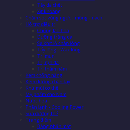
Tẩy da chết
Xịt khoáng
Chăm sóc vùng ngực - mông - nách
Hỗ trợ điều trị
Chống lão hóa
Dưỡng trắng da
Se khít lỗ chân lông
Tẩy lông - Wax lông
Trị mụn
Trị rạn da
Trị thâm nám
Kem chống nắng
Kem dưỡng chân tay
Khử mùi cơ thể
Mỹ phẩm cho Nam
Nước hoa
Phấn lạnh - Cooling Power
Sữa dưỡng thể
Trang điểm
Bảng phấn mắt