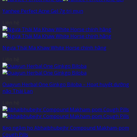
Yanhee Perfect Acne Gel 7g trị mụn
Liên hệ
Ngựa Thái Ma Khaw White Horse chính hãng
Liên hệ
Ouayun Herbal One Ginkgo Biloba – Hoạt huyết dưỡng
não Thái Lan
Liên hệ
Kẹo ngậm ho Abhaibhubejhr Compound Makham-pom
Cough Pills