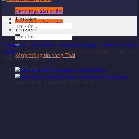
Danh mục sản phẩm
Tìm kiếm:
Danh mục sản phẩm
Tìm kiếm:
Trang chủ
»
Sản phẩm
»
Hàng tiêu dùng
»
Chăm sóc răng
miệng
»
Kem đánh răng Dentiste’ Anticavity Max Fluoride
Kênh thông tin hàng Thái
Toothpaste 100g
Giỏ hàng
Chưa có sản phẩm trong giỏ hàng.