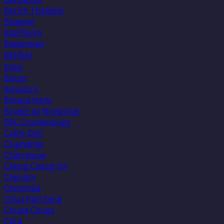
Berich Thailand
Bhaesaj
BioPharm
Biowoman
BK(บีเค)
Blink
Boots
Bosisto’s
Botaya Herb
Browit by Nongchat
BSC Cosmetology
Cathy Doll
Chaindrite
Chatramue
Cheng Cheng Oil
Cheraim
Chomnita
Chua Hah Seng
Chupa Chups
Citra