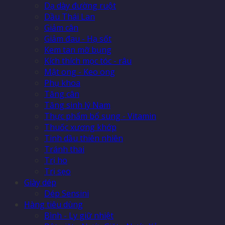
Dạ dày đường ruột
Dầu Thái Lan
Giảm cân
Giảm đau - Hạ sốt
Kem tan mỡ bụng
Kích thích mọc tóc - râu
Mật ong - Keo ong
Phụ khoa
Tăng cân
Tăng sinh lý Nam
Thực phẩm bổ sung - Vitamin
Thuốc xương khớp
Tinh dầu thiên nhiên
Tránh thai
Trị ho
Trị sẹo
Giày dép
Dép Sensini
Hàng tiêu dùng
Bình - Ly giữ nhiệt