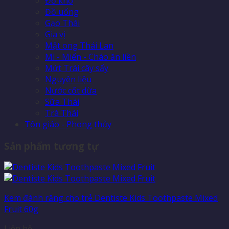
Đồ khô
Đồ uống
Gạo Thái
Gia vị
Mật ong Thái Lan
Mì - Miến - Cháo ăn liền
Mứt Trái cây sấy
Nguyên liệu
Nước cốt dừa
Sữa Thái
Trà Thái
Tôn giáo - Phong thủy
Sản phẩm tương tự
Kem đánh răng cho trẻ Dentiste Kids Toothpaste Mixed
Fruit 60g
Liên hệ