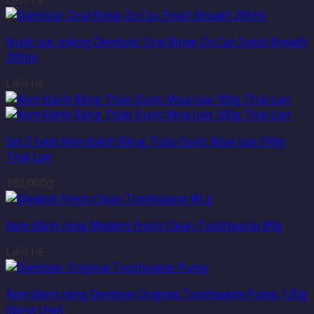
Nước súc miệng Dentiste’ Oral Rinse Zn Cpc Fresh Breath
200ml
Liên hệ
Set 2 tuýp Kem Đánh Răng Thảo Dược Moa Jula 100g
Thái Lan
180,000
₫
Kem đánh răng Medent Fresh Clean Toothpaste 80g
Liên hệ
Kem đánh răng Dentiste Original Toothpaste Pump 120g
(dạng chai)