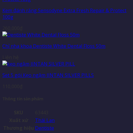
Kem đánh răng Sensodyne Extra Fresh Repair & Protect
100g
260,000
₫
Chỉ nha khoa Dentiste White Dental Floss 50m
Liên hệ
Set 5 gói Kẹo ngậm JINTAN SILVER PILLS
110,000
₫
Thông tin sản phẩm
SKU
63443
Xuất xứ
Thái Lan
Thương hiệu
Dentiste