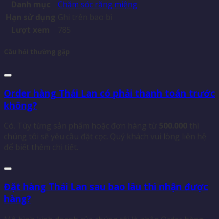
Danh mục
Chăm sóc răng miệng
Hạn sử dụng
Ghi trên bao bì
Lượt xem
785
Câu hỏi thường gặp
Order hàng Thái Lan có phải thanh toán trước
không?
Có. Tùy từng sản phẩm hoặc đơn hàng từ
500.000
thì
chúng tôi sẽ yêu cầu đặt cọc. Quý khách vui lòng liên hệ
để biết thêm chi tiết.
Đặt hàng Thái Lan sau bao lâu thì nhận được
hàng?