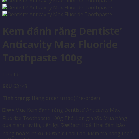
Kem đánh răng Dentiste’
Anticavity Max Fluoride
Toothpaste 100g
Liên hệ
SKU
63443
Tình trạng:
Hàng order trước (Pre-order)
❎❤️➤Mua Kem đánh răng Dentiste’ Anticavity Max
Fluoride Toothpaste 100g Thái Lan giá tốt. Mua hàng
qua mạng uy tín, tiện lợi. ❎❤️Bách Hoá Thái đảm bảo
hàng hoá xuất xứ 100% từ Thái Lan, kiểm tra hàng thoải