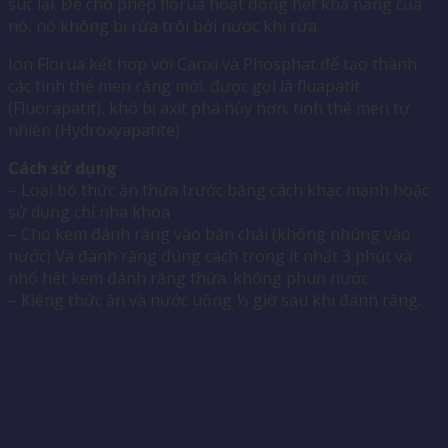
súc lại. Để cho phép florua hoạt động hết khả năng của
nó, nó không bị rửa trôi bởi nước khi rửa.
Ion Florua kết hợp với Canxi và Phosphat để tạo thành
các tinh thể men răng mới. được gọi là fluapatit
(Fluorapatit), khó bị axit phá hủy hơn. tinh thể men tự
nhiên (Hydroxyapatite)
Cách sử dụng
– Loại bỏ thức ăn thừa trước bằng cách khạc mạnh hoặc
sử dụng chỉ nha khoa
– Cho kem đánh răng vào bàn chải (không nhúng vào
nước) Và đánh răng đúng cách trong ít nhất 3 phút và
nhổ hết kem đánh răng thừa. không phun nước
– Kiêng thức ăn và nước uống ½ giờ sau khi đánh răng.